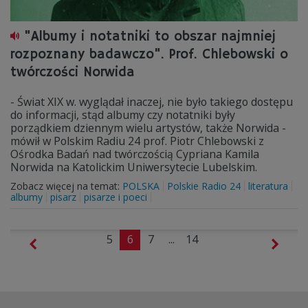
"Albumy i notatniki to obszar najmniej
rozpoznany badawczo". Prof. Chlebowski o
twórczości Norwida
- Świat XIX w. wyglądał inaczej, nie było takiego dostępu
do informacji, stąd albumy czy notatniki były
porządkiem dziennym wielu artystów, także Norwida -
mówił w Polskim Radiu 24 prof. Piotr Chlebowski z
Ośrodka Badań nad twórczością Cypriana Kamila
Norwida na Katolickim Uniwersytecie Lubelskim.
Zobacz więcej na temat:
POLSKA
Polskie Radio 24
literatura
albumy
pisarz
pisarze i poeci
5
6
7
...
14