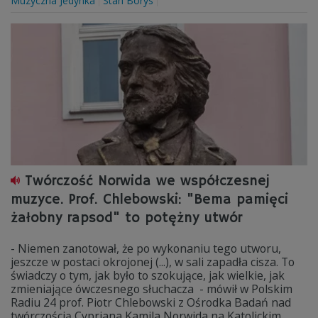
Muzyczna Jedynka
Stan Borys
Twórczość Norwida we współczesnej
muzyce. Prof. Chlebowski: "Bema pamięci
żałobny rapsod" to potężny utwór
- Niemen zanotował, że po wykonaniu tego utworu,
jeszcze w postaci okrojonej (...), w sali zapadła cisza. To
świadczy o tym, jak było to szokujące, jak wielkie, jak
zmieniające ówczesnego słuchacza - mówił w Polskim
Radiu 24 prof. Piotr Chlebowski z Ośrodka Badań nad
twórczością Cypriana Kamila Norwida na Katolickim