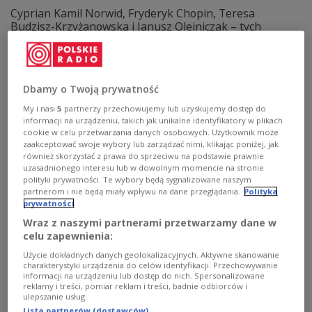
Cyprian Kamil Norwid, Fryderyk Chopin, Teresa
Budzisz-Krzyżanowska i Janusz Olejniczak – tych
czterech artystów z różnych epok spotka się w sobotni
wieczór 25 września w Instytucie Teatralnym im. Z.
Raszewskiego w Warszawie. To tam, dzień po dwusetnej
rocznicy urodzin Norwida, odbędzie się czytanie
Dbamy o Twoją prywatność
poematu jego autorstwa – "Promethidion".
O wydarzeniu będącym częścią cyklu "Od-czytywanie
My i nasi
5
partnerzy przechowujemy lub uzyskujemy dostęp do
Norwida. Dramaty" opowiedział Jarosław Cymerman,
informacji na urządzeniu, takich jak unikalne identyfikatory w plikach
zastępca dyrektora ds. programowych instytutu.
cookie w celu przetwarzania danych osobowych. Użytkownik może
zaakceptować swoje wybory lub zarządzać nimi, klikając poniżej, jak
Zobacz więcej na temat:
Łukasz Sobolewski
Trójka
również skorzystać z prawa do sprzeciwu na podstawie prawnie
KULTURA
poezja
literatura
literatura polska
Warszawa
uzasadnionego interesu lub w dowolnym momencie na stronie
polityki prywatności. Te wybory będą sygnalizowane naszym
partnerom i nie będą miały wpływu na dane przeglądania.
Polityka
prywatności
Wraz z naszymi partnerami przetwarzamy dane w
celu zapewnienia:
Użycie dokładnych danych geolokalizacyjnych. Aktywne skanowanie
charakterystyki urządzenia do celów identyfikacji. Przechowywanie
informacji na urządzeniu lub dostęp do nich. Spersonalizowane
reklamy i treści, pomiar reklam i treści, badnie odbiorców i
ulepszanie usług.
Lista partnerów (dostawców)