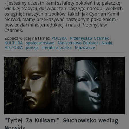
- Jesteśmy uczestnikami sztafety pokoleń i tę pałeczkę
wielkiej tradycji, doświadczeń naszego narodu i wielkich
osiągnięć naszych przodków, takich jak Cyprian Kamil
Norwid, mamy przekazywać następnym pokoleniom -
powiedział minister edukacji i nauki Przemysław
Czarnek.
Zobacz więcej na temat:
POLSKA
Przemysław Czarnek
KULTURA
społeczeństwo
Ministerstwo Edukacji i Nauki
HISTORIA
poezja
literatura polska
Mazowsze
"Tyrtej. Za Kulisami". Słuchowisko według
Norwida