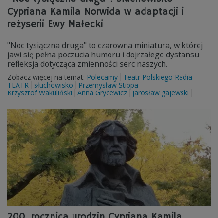
Cypriana Kamila Norwida w adaptacji i
reżyserii Ewy Małecki
"Noc tysiączna druga" to czarowna miniatura, w której
jawi się pełna poczucia humoru i dojrzałego dystansu
refleksja dotycząca zmienności serc naszych.
Zobacz więcej na temat:
Polecamy
Teatr Polskiego Radia
TEATR
słuchowisko
Przemysław Stippa
Krzysztof Wakuliński
Anna Grycewicz
jarosław gajewski
200. rocznica urodzin Cypriana Kamila