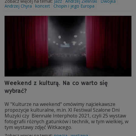
Zobacz więcej na temat:
Jazz
Andrzej Zieliński
Dwójka
Andrzej Chyra
koncert
Chopin i jego Europa
Weekend z kulturą. Na co warto się
wybrać?
W "Kulturze na weekend" omówimy najciekawsze
propozycje kulturalne, m.in. XI Festiwal Szalone Dni
Muzyki czy Biennale Interphoto 2021, czyli 25 wystaw
fotografii różnych gatunków i technik, w tym wielkiej, w
tym wystawy zdjęć Witkacego.
Zobacz więcej na temat:
poezja
wystawa