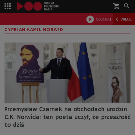
shopping_cart



SŁUCHAJ
WIĘCEJ

CYPRIAN KAMIL NORWID
Przemysław Czarnek na obchodach urodzin
C.K. Norwida: ten poeta uczył, że przeszłość
to dziś