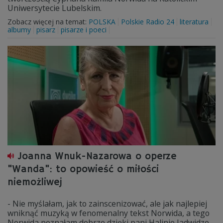
Uniwersytecie Lubelskim.
Zobacz więcej na temat:
POLSKA
Polskie Radio 24
literatura
albumy
pisarz
pisarze i poeci
Joanna Wnuk-Nazarowa o operze
"Wanda": to opowieść o miłości
niemożliwej
- Nie myślałam, jak to zainscenizować, ale jak najlepiej
wniknąć muzyką w fenomenalny tekst Norwida, a tego
Norwida poznałam dobrze dzięki pani Halinie Jadwidze