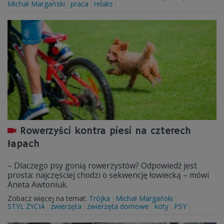
Michał Margański
praca
relaks
Rowerzyści kontra piesi na czterech
łapach
– Dlaczego psy gonią rowerzystów? Odpowiedź jest
prosta: najczęściej chodzi o sekwencję łowiecką – mówi
Aneta Awtoniuk.
Zobacz więcej na temat:
Trójka
Michał Margański
STYL ŻYCIA
zwierzęta
zwierzęta domowe
koty
PSY