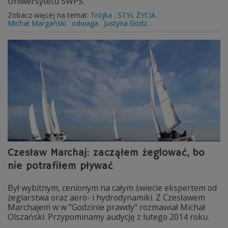
Uniwersytetu SWPS.
Zobacz więcej na temat:
Trójka
STYL ŻYCIA
Michał Margański
odwaga
Justyna Godz
Czesław Marchaj: zacząłem żeglować, bo
nie potrafiłem pływać
Był wybitnym, cenionym na całym świecie ekspertem od
żeglarstwa oraz aero- i hydrodynamiki. Z Czesławem
Marchajem w w "Godzinie prawdy" rozmawiał Michał
Olszański. Przypominamy audycję z lutego 2014 roku.