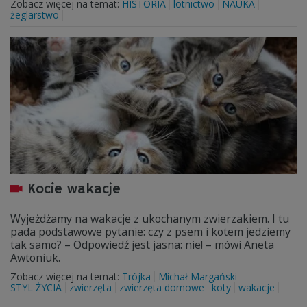
Zobacz więcej na temat:
HISTORIA
lotnictwo
NAUKA
żeglarstwo
Kocie wakacje
Wyjeżdżamy na wakacje z ukochanym zwierzakiem. I tu
pada podstawowe pytanie: czy z psem i kotem jedziemy
tak samo? – Odpowiedź jest jasna: nie! – mówi Aneta
Awtoniuk.
Zobacz więcej na temat:
Trójka
Michał Margański
STYL ŻYCIA
zwierzęta
zwierzęta domowe
koty
wakacje