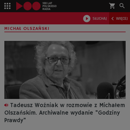
shopping_cart



SŁUCHAJ
WIĘCEJ

MICHAŁ OLSZAŃSKI
Tadeusz Woźniak w rozmowie z Michałem
Olszańskim. Archiwalne wydanie "Godziny
Prawdy"