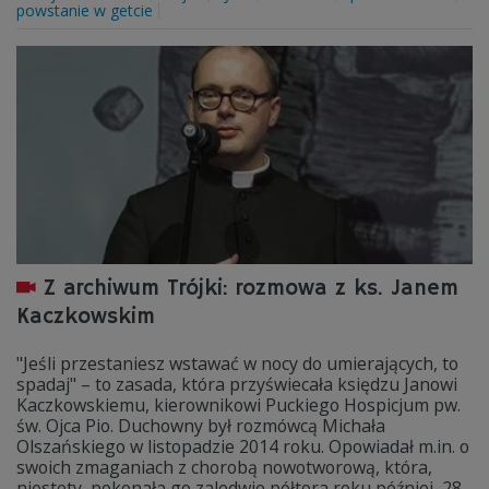
powstanie w getcie
Z archiwum Trójki: rozmowa z ks. Janem
Kaczkowskim
"Jeśli przestaniesz wstawać w nocy do umierających, to
spadaj" – to zasada, która przyświecała księdzu Janowi
Kaczkowskiemu, kierownikowi Puckiego Hospicjum pw.
św. Ojca Pio. Duchowny był rozmówcą Michała
Olszańskiego w listopadzie 2014 roku. Opowiadał m.in. o
swoich zmaganiach z chorobą nowotworową, która,
niestety, pokonała go zaledwie półtora roku później, 28