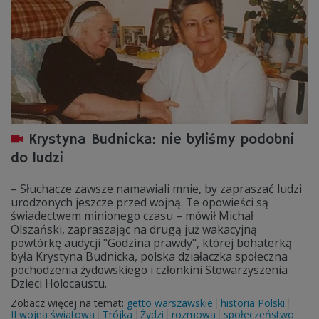
Krystyna Budnicka: nie byliśmy podobni
do ludzi
– Słuchacze zawsze namawiali mnie, by zapraszać ludzi
urodzonych jeszcze przed wojną. Te opowieści są
świadectwem minionego czasu – mówił Michał
Olszański, zapraszając na drugą już wakacyjną
powtórkę audycji "Godzina prawdy", której bohaterką
była Krystyna Budnicka, polska działaczka społeczna
pochodzenia żydowskiego i członkini Stowarzyszenia
Dzieci Holocaustu​​.
Zobacz więcej na temat:
getto warszawskie
historia Polski
II wojna światowa
Trójka
Żydzi
rozmowa
społeczeństwo