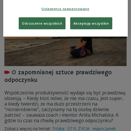
Ustawienia zaawansowane
Odrzucenie wszystkich
Akceptuję wszystkie
O zapomnianej sztuce prawdziwego
odpoczynku
Współcześnie produktywność wydaje się być prawdziwą
obsesją. – Kiedy ktoś mówi, że nie ma czasu, jest super,
a kiedy twierdzi, że ma dużo przestrzeni na
"nicnierobienie", zaczynamy na tę osobę dziwnie
patrzeć – zauważa coach i mentor Anita Michalska. A
gdzie tu czas na chwilę prawdziwego odpoczynku?
Zobacz więcej na temat:
Trójka
STYL ŻYCIA
wypoczynek