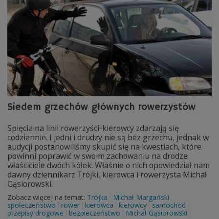
Siedem grzechów głównych rowerzystów
Spięcia na linii rowerzyści-kierowcy zdarzają się
codziennie. I jedni i drudzy nie są bez grzechu, jednak w
audycji postanowiliśmy skupić się na kwestiach, które
powinni poprawić w swoim zachowaniu na drodze
właściciele dwóch kółek. Właśnie o nich opowiedział nam
dawny dziennikarz Trójki, kierowca i rowerzysta Michał
Gąsiorowski.
Zobacz więcej na temat:
Trójka
Michał Margański
społeczeństwo
rower
kierowca
kierowcy
samochód
przepisy drogowe
bezpieczeństwo
Michał Gąsiorowski