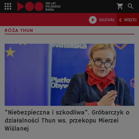
shopping_cart



SŁUCHAJ
WIĘCEJ

RÓŻA THUN
"Niebezpieczna i szkodliwa". Gróbarczyk o
działalności Thun ws. przekopu Mierzei
Wiślanej