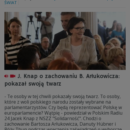
ŚWIAT
J. Knap o zachowaniu B. Arłukowicza:
pokazał swoją twarz
- Te osoby w tej chwili pokazały swoją twarz. To osoby,
które z woli polskiego narodu zostały wybrane na
parlamentarzystów. Czy będą reprezentować Polskę w
europarlamencie? Wątpię - powiedział w Polskim Radiu
24 Jacek Knap z NSZZ "Solidarność". Chodzi o
zachowanie Bartosza Arłukowicza, Danuty Hübner i
Róży Thun podczas wręczenia zaświadczeń o wyborcze