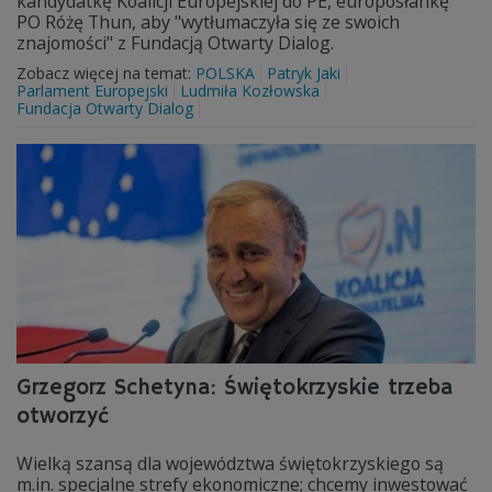
kandydatkę Koalicji Europejskiej do PE, europosłankę
PO Różę Thun, aby "wytłumaczyła się ze swoich
znajomości" z Fundacją Otwarty Dialog.
Zobacz więcej na temat:
POLSKA
Patryk Jaki
Parlament Europejski
Ludmiła Kozłowska
Fundacja Otwarty Dialog
Grzegorz Schetyna: Świętokrzyskie trzeba
otworzyć
Wielką szansą dla województwa świętokrzyskiego są
m.in. specjalne strefy ekonomiczne; chcemy inwestować