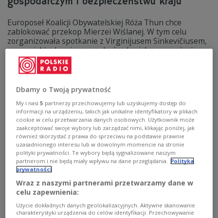
gospodarczym i bezpieczeństwu kraju
Europoseł Koalicji Obywatelskiej Róża Thun chce
zablokować przekop Mierzei Wiślanej. W tym celu
zorganizowała spotkanie z Virginijusem Sinkevičiusem,
europejskim komisarzem ds. środowiska, oceanów i
rybołówstwa. - Takie działania powinny wykreślać
polityka raz na zawsze z działalności publicznej - tak
postawę europoseł KO komentuje w rozmowie z
portalem PolskieRadio24.pl wiceminister aktywów
Dbamy o Twoją prywatność
państwowych Maciej Małecki.
My i nasi
5
partnerzy przechowujemy lub uzyskujemy dostęp do
Zobacz więcej na temat:
Mierzeja Wiślana
informacji na urządzeniu, takich jak unikalne identyfikatory w plikach
Prawo i Sprawiedliwość
Maciej Małecki
polityka
cookie w celu przetwarzania danych osobowych. Użytkownik może
koalicja obywatelska
POLSKA
zaakceptować swoje wybory lub zarządzać nimi, klikając poniżej, jak
również skorzystać z prawa do sprzeciwu na podstawie prawnie
uzasadnionego interesu lub w dowolnym momencie na stronie
polityki prywatności. Te wybory będą sygnalizowane naszym
partnerom i nie będą miały wpływu na dane przeglądania.
Polityka
prywatności
Wraz z naszymi partnerami przetwarzamy dane w
celu zapewnienia:
Użycie dokładnych danych geolokalizacyjnych. Aktywne skanowanie
charakterystyki urządzenia do celów identyfikacji. Przechowywanie