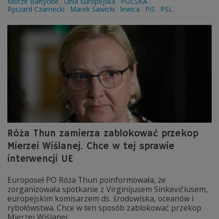
Morze Bałtyckie
Unia Europejska
POLSKA
Ryszard Czarnecki
Marek Sawicki
lewica
PiS
PSL
Róża Thun zamierza zablokować przekop
Mierzei Wiślanej. Chce w tej sprawie
interwencji UE
Europoseł PO Róża Thun poinformowała, że
zorganizowała spotkanie z Virginijusem Sinkevičiusem,
europejskim komisarzem ds. środowiska, oceanów i
rybołówstwa. Chce w ten sposób zablokować przekop
Mierzei Wiślanej.