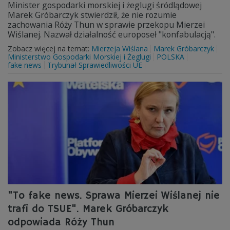
Minister gospodarki morskiej i żeglugi śródlądowej
Marek Gróbarczyk stwierdził, że nie rozumie
zachowania Róży Thun w sprawie przekopu Mierzei
Wiślanej. Nazwał działalność europoseł "konfabulacją".
Zobacz więcej na temat:
Mierzeja Wiślana
Marek Gróbarczyk
Ministerstwo Gospodarki Morskiej i Żeglugi
POLSKA
fake news
Trybunał Sprawiedliwości UE
"To fake news. Sprawa Mierzei Wiślanej nie
trafi do TSUE". Marek Gróbarczyk
odpowiada Róży Thun