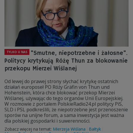
"Smutne, niepotrzebne i żałosne".
TYLKO U NAS
Politycy krytykują Różę Thun za blokowanie
przekopu Mierzei Wiślanej
Od lewej do prawej strony słychać krytykę ostatnich
działań europoseł PO Róży Gräfin von Thun und
Hohenstein, która chce blokować przekop Mierzei
Wiślanej, używając do tego organów Unii Europejskiej.
W rozmowie z portalem PolskieRadio24.pl politycy PiS,
SLD i PSL podkreślili, że niepotrzebne jest przenoszenie
sporów na unijne forum, a sama inwestycja jest ważna
dla polskiej gospodarki i suwerenności.
Zobacz więcej na temat:
Mierzeja Wiślana
Bałtyk