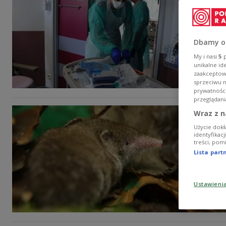
Dbamy o
My i nasi
5
p
unikalne id
zaakceptowa
sprzeciwu 
prywatnośc
przeglądani
Wraz z n
Użycie dokł
identyfikac
treści, pom
Lista par
Ustawieni