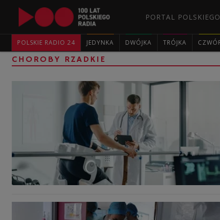
PORTAL POLSKIEGO
POLSKIE RADIO 24
JEDYNKA
DWÓJKA
TRÓJKA
CZWÓ
CHOROBY RZADKIE