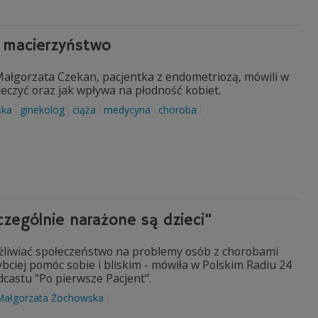
a macierzyństwo
Małgorzata Czekan, pacjentka z endometriozą, mówili w
wyleczyć oraz jak wpływa na płodność kobiet.
ska
ginekolog
ciąża
medycyna
choroba
zególnie narażone są dzieci"
żliwiać społeczeństwo na problemy osób z chorobami
ybciej pomóc sobie i bliskim - mówiła w Polskim Radiu 24
castu "Po pierwsze Pacjent".
Małgorzata Żochowska