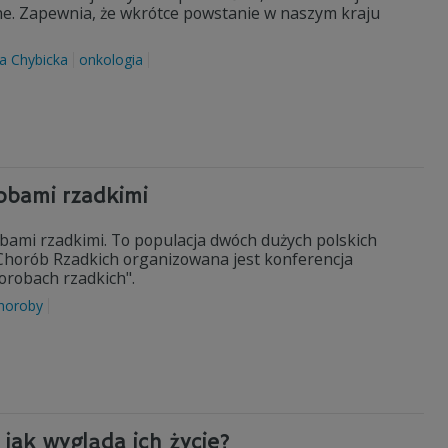
hne. Zapewnia, że wkrótce powstanie w naszym kraju
ja Chybicka
onkologia
obami rzadkimi
robami rzadkimi. To populacja dwóch dużych polskich
Chorób Rzadkich organizowana jest konferencja
robach rzadkich".
horoby
 jak wygląda ich życie?