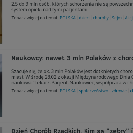
2,5 do 3 mln osób, których schorzenia nie są powszec
system opieki nad tymi pacjentami.
Zobacz więcej na temat:
POLSKA
dzieci
choroby
Sejm
Alic
Naukowcy: nawet 3 mln Polaków z chor
Szacuje się, że ok. 3 mln Polaków jest dotkniętych cho
miast. W środę 28.02 z okazji Międzynarodowego Dnia 
naukowa "Lekarz-Pacjent-Naukowiec, współpraca w cho
Zobacz więcej na temat:
POLSKA
społeczeństwo
zdrowie
c
Dzień Chorób Rzadkich. Kim są "zebry" i