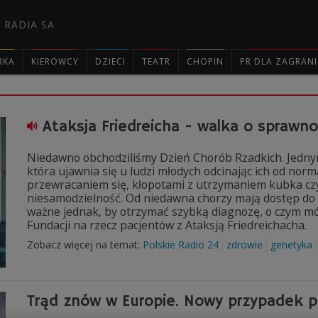
 RADIA SA
RKA
KIEROWCY
DZIECI
TEATR
CHOPIN
PR DLA ZAGRAN

Ataksja Friedreicha - walka o sprawn
Niedawno obchodziliśmy Dzień Chorób Rzadkich. Jednym 
która ujawnia się u ludzi młodych odcinając ich od nor
przewracaniem się, kłopotami z utrzymaniem kubka czy
niesamodzielność. Od niedawna chorzy mają dostęp do
ważne jednak, by otrzymać szybką diagnozę, o czym mó
Fundacji na rzecz pacjentów z Ataksją Friedreichacha.
Zobacz więcej na temat:
Polskie Radio 24
zdrowie
genetyka
Trąd znów w Europie. Nowy przypadek p