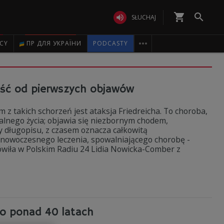
shopping_cart


SŁUCHAJ

ICY
ПР ДЛЯ УКРАЇНИ
PODCASTY
ość od pierwszych objawów
z takich schorzeń jest ataksja Friedreicha. To choroba,
malnego życia; objawia się niezbornym chodem,
 długopisu, z czasem oznacza całkowitą
 nowoczesnego leczenia, spowalniającego chorobę -
wiła w Polskim Radiu 24 Lidia Nowicka-Comber z
o ponad 40 latach