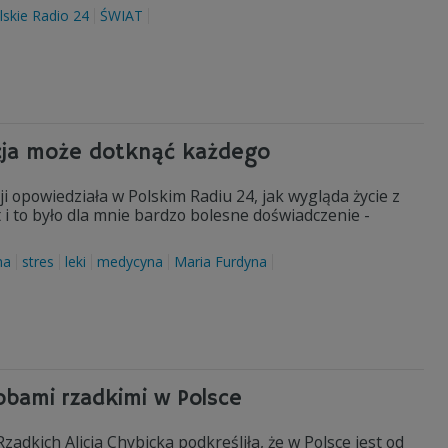
lskie Radio 24
ŚWIAT
pecja może dotknąć każdego
 opowiedziała w Polskim Radiu 24, jak wygląda życie z
 i to było dla mnie bardzo bolesne doświadczenie -
na
stres
leki
medycyna
Maria Furdyna
obami rzadkimi w Polsce
dkich Alicja Chybicka podkreśliła, że w Polsce jest od