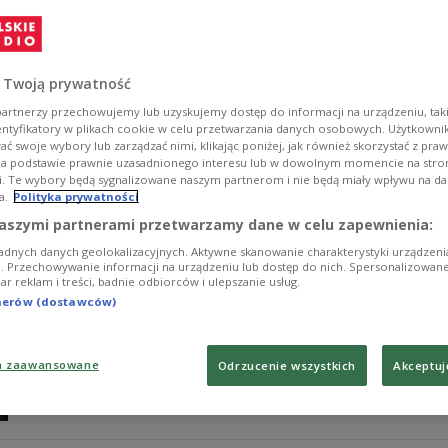
W Rumunii wykryto przypadek trądu - poinformowało ta
dwie kolejne pozostają pod obserwacją w szpitalu. Ws
Zobacz więcej na temat:
ŚWIAT
Rumunia
trąd
 Twoją prywatność
artnerzy przechowujemy lub uzyskujemy dostęp do informacji na urządzeniu, taki
entyfikatory w plikach cookie w celu przetwarzania danych osobowych. Użytkown
ć swoje wybory lub zarządzać nimi, klikając poniżej, jak również skorzystać z pra
na podstawie prawnie uzasadnionego interesu lub w dowolnym momencie na stroni
i. Te wybory będą sygnalizowane naszym partnerom i nie będą miały wpływu na d
a.
Polityka prywatności
Rzadki wirus zabija w Niemczech. Przeno
aszymi partnerami przetwarzamy dane w celu zapewnienia:
adnych danych geolokalizacyjnych. Aktywne skanowanie charakterystyki urządzen
Nie żyje jeden z mężczyzn zarażonych rzadkim wirusem 
ji. Przechowywanie informacji na urządzeniu lub dostęp do nich. Spersonalizowane
iar reklam i treści, badnie odbiorców i ulepszanie usług.
poniedziałek niemieckie służby sanitarne. Władze próbuj
mieszkańców o zachowanie ostrożności.
tnerów (dostawców)
Zobacz więcej na temat:
ŚWIAT
Europa
Niemcy
wirusy
a zaawansowane
Odrzucenie wszystkich
Akceptuj