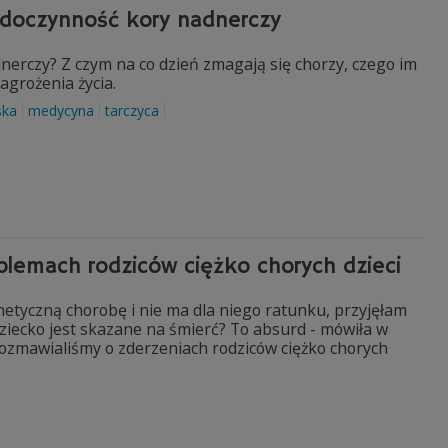
iedoczynność kory nadnerczy
nerczy? Z czym na co dzień zmagają się chorzy, czego im
zagrożenia życia.
ska
medycyna
tarczyca
oblemach rodziców ciężko chorych dzieci
enetyczną chorobę i nie ma dla niego ratunku, przyjęłam
 dziecko jest skazane na śmierć? To absurd - mówiła w
rozmawialiśmy o zderzeniach rodziców ciężko chorych