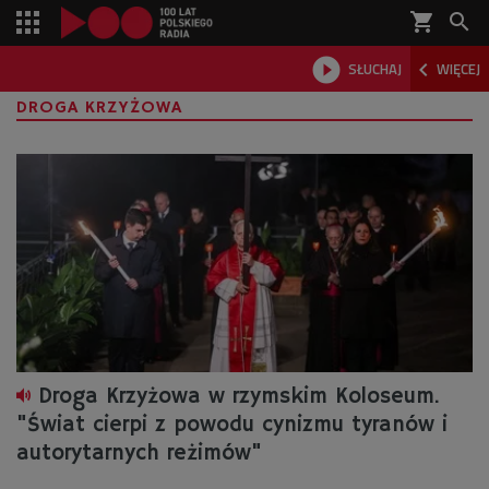
shopping_cart



SŁUCHAJ
WIĘCEJ

DROGA KRZYŻOWA
Droga Krzyżowa w rzymskim Koloseum.
"Świat cierpi z powodu cynizmu tyranów i
autorytarnych reżimów"