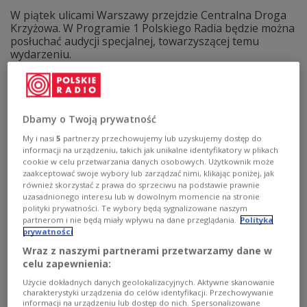
W piątek ulicami Warszawy przejdzie Centralna Droga
Krzyżowa. W Programie 1 Polskiego Radia będzie można
posłuchać audycji specjalnej, towarzyszącej temu
wydarzeniu.
Zobacz więcej na temat:
Wielki Piątek
religia
wiara
Wielkanoc
Dbamy o Twoją prywatność
My i nasi
5
partnerzy przechowujemy lub uzyskujemy dostęp do
informacji na urządzeniu, takich jak unikalne identyfikatory w plikach
cookie w celu przetwarzania danych osobowych. Użytkownik może
zaakceptować swoje wybory lub zarządzać nimi, klikając poniżej, jak
również skorzystać z prawa do sprzeciwu na podstawie prawnie
uzasadnionego interesu lub w dowolnym momencie na stronie
polityki prywatności. Te wybory będą sygnalizowane naszym
partnerom i nie będą miały wpływu na dane przeglądania.
Polityka
prywatności
Wraz z naszymi partnerami przetwarzamy dane w
Centralna Droga Krzyżowa. Relacje w
celu zapewnienia:
Jedynce [POSLUCHAJ]
Użycie dokładnych danych geolokalizacyjnych. Aktywne skanowanie
charakterystyki urządzenia do celów identyfikacji. Przechowywanie
informacji na urządzeniu lub dostęp do nich. Spersonalizowane
W Programie 1 Polskiego Radia zaprosiliśmy na audycję