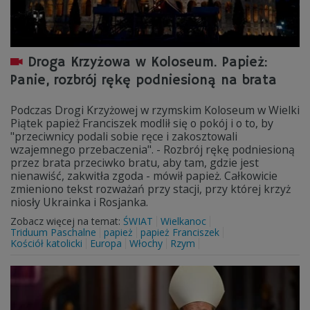
Droga Krzyżowa w Koloseum. Papież:
Panie, rozbrój rękę podniesioną na brata
Podczas Drogi Krzyżowej w rzymskim Koloseum w Wielki
Piątek papież Franciszek modlił się o pokój i o to, by
"przeciwnicy podali sobie ręce i zakosztowali
wzajemnego przebaczenia". - Rozbrój rękę podniesioną
przez brata przeciwko bratu, aby tam, gdzie jest
nienawiść, zakwitła zgoda - mówił papież. Całkowicie
zmieniono tekst rozważań przy stacji, przy której krzyż
niosły Ukrainka i Rosjanka.
Zobacz więcej na temat:
ŚWIAT
Wielkanoc
Triduum Paschalne
papież
papież Franciszek
Kościół katolicki
Europa
Włochy
Rzym