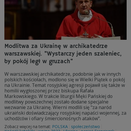
Modlitwa za Ukrainę w archikatedrze
warszawskiej. "Wystarczy jeden szaleniec,
by pokój legł w gruzach"
W warszawskiej archikatedrze, podobnie jak w innych
polskich kościołach, modlono się w Wielki Piątek o pokój
na Ukrainie. Temat rosyjskiej agresji pojawił się także w
homilii wygłoszonej przez biskupa Rafała
Markowskiego. W trakcie liturgii Męki Pańskiej do
modlitwy powszechnej zostało dodane specjalne
wezwanie za Ukrainę. Wierni modlili się "za naród
ukraiński doświadczający rosyjskiej napaści wojennej, za
uchodźców i ofiary śmiercionośnych ataków".
Zobacz więcej na temat:
POLSKA
społeczeństwo