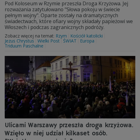
Pod Koloseum w Rzymie przeszła Droga Krzyżowa. Jej
rozważania zatytułowano "Słowa pokoju w świecie
pełnym wojny". Oparte zostały na dramatycznych
świadectwach, które ofiary wojny składały papieżowi we
Włoszech i podczas zagranicznych podróży.
Zobacz więcej na temat:
Rzym
Kościół katolicki
Jezus Chrystus
Wielki Post
ŚWIAT
Europa
Triduum Paschalne
Ulicami Warszawy przeszła droga krzyżowa.
Wzięło w niej udział kilkaset osób.