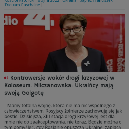
Kościół katolicki
wojna 2022
Ukraina
papież Franciszek
Triduum Paschalne
Kontrowersje wokół drogi krzyżowej w
Koloseum. Milczanowska: Ukraińcy mają
swoją Golgotę
- Mamy totalną wojnę, która nie ma nic wspólnego z
człowieczeństwem. Rosyjscy żołnierze zachowują się jak
bestie. Dzisiejsza, XIII stacja drogi krzyżowej jest dla
mnie nie do zaakceptowania, nie teraz. Będzie można o
tym pomyśleć, gdy Rosjanie opuszczą Ukrainę, zapłacą