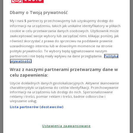
Bliski Wschód
Warszawa
dzieci
Dbamy o Twoją prywatność
My i nasi
5
partnerzy przechowujemy lub uzyskujemy dostęp do
informacji na urządzeniu, takich jak unikalne identyfikatory w plikach
cookie w celu przetwarzania danych osobowych. Użytkownik może
zaakceptować swoje wybory lub zarządzać nimi, klikając poniżej, jak
również skorzystać z prawa do sprzeciwu na podstawie prawnie
uzasadnionego interesu lub w dowolnym momencie na stronie
polityki prywatności. Te wybory będą sygnalizowane naszym
partnerom i nie będą miały wpływu na dane przeglądania.
Polityka
prywatności
Wraz z naszymi partnerami przetwarzamy dane w
celu zapewnienia:
Angola: wypadek autobusu z kibicami. 23
Użycie dokładnych danych geolokalizacyjnych. Aktywne skanowanie
zabitych
charakterystyki urządzenia do celów identyfikacji. Przechowywanie
informacji na urządzeniu lub dostęp do nich. Spersonalizowane
reklamy i treści, pomiar reklam i treści, badnie odbiorców i
Autokarem podróżowali kibice piłki nożnej, którzy
ulepszanie usług.
wracali za swoją drużyną Kabuscorp do stolicy -
Lista partnerów (dostawców)
poinformowała agencja prasowa Angop.
Zobacz więcej na temat:
Afryka
Angola
kibice
Piłka nożna
wypadek
Ustawienia zaawansowane