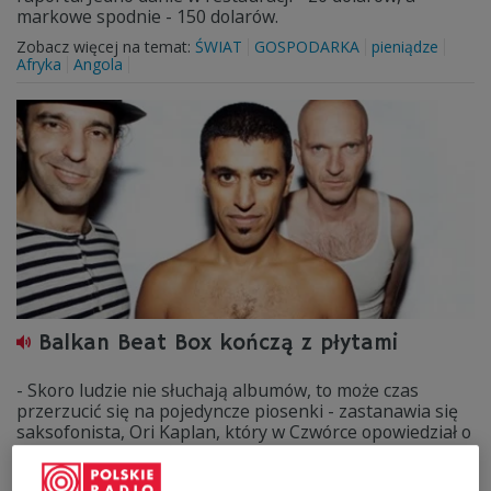
markowe spodnie - 150 dolarów.
Zobacz więcej na temat:
ŚWIAT
GOSPODARKA
pieniądze
Afryka
Angola
Balkan Beat Box kończą z płytami
- Skoro ludzie nie słuchają albumów, to może czas
przerzucić się na pojedyncze piosenki - zastanawia się
saksofonista, Ori Kaplan, który w Czwórce opowiedział o
historii tej niezwykłej izraelskiej grupy.
Zobacz więcej na temat:
Czwórka
MUZYKA
Kraków