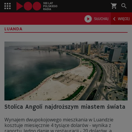
shopping_cart



SŁUCHAJ
WIĘCEJ

LUANDA
Stolica Angoli najdroższym miastem świata
Wynajem dwupokojowego mieszkania w Luandzie
kosztuje miesięcznie 4 tysiące dolarów - wynika z
raportu. Jedno danie w restauracji - 20 dolarów, a