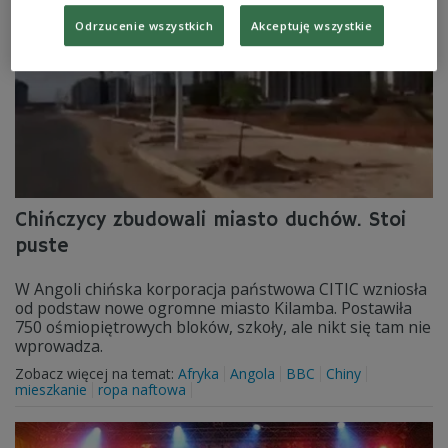
Odrzucenie wszystkich
Akceptuję wszystkie
Chińczycy zbudowali miasto duchów. Stoi
puste
W Angoli chińska korporacja państwowa CITIC wzniosła
od podstaw nowe ogromne miasto Kilamba. Postawiła
750 ośmiopiętrowych bloków, szkoły, ale nikt się tam nie
wprowadza.
Zobacz więcej na temat:
Afryka
Angola
BBC
Chiny
mieszkanie
ropa naftowa