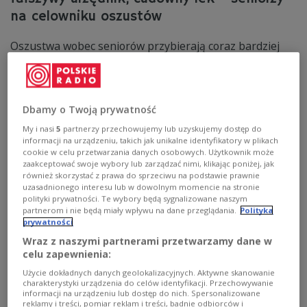
na celowniku oszustów
Oszustwa wobec seniorów przybierają coraz bardziej
wyrafinowane formy - od internetowych fałszywych
inwestycji po klasyczne metody "na wnuczka" czy "na
pracownika gazowni". W finałowej audycji z cyklu
poświęconego bezpieczeństwu osób starszych
Dbamy o Twoją prywatność
przypominamy najczęstsze zagrożenia, oraz
przedstawiamy nowe triki cyberprzestępców. Gościem
My i nasi
5
partnerzy przechowujemy lub uzyskujemy dostęp do
Anny Grabowskiej był Łukasz Salwarowski, prezes
informacji na urządzeniu, takich jak unikalne identyfikatory w plikach
Stowarzyszenia MANKO.
cookie w celu przetwarzania danych osobowych. Użytkownik może
zaakceptować swoje wybory lub zarządzać nimi, klikając poniżej, jak
Zobacz więcej na temat:
senior
seniorzy
Anna Grabowska
również skorzystać z prawa do sprzeciwu na podstawie prawnie
Kościół
uzasadnionego interesu lub w dowolnym momencie na stronie
polityki prywatności. Te wybory będą sygnalizowane naszym
partnerom i nie będą miały wpływu na dane przeglądania.
Polityka
prywatności
Wraz z naszymi partnerami przetwarzamy dane w
celu zapewnienia:
Użycie dokładnych danych geolokalizacyjnych. Aktywne skanowanie
charakterystyki urządzenia do celów identyfikacji. Przechowywanie
informacji na urządzeniu lub dostęp do nich. Spersonalizowane
reklamy i treści, pomiar reklam i treści, badnie odbiorców i