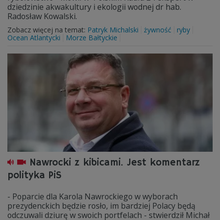
dziedzinie akwakultury i ekologii wodnej dr hab.
Radosław Kowalski.
Zobacz więcej na temat:
Patryk Michalski
żywność
ryby
Ocean Atlantycki
Morze Bałtyckie
Nawrocki z kibicami. Jest komentarz
polityka PiS
- Poparcie dla Karola Nawrockiego w wyborach
prezydenckich będzie rosło, im bardziej Polacy będą
odczuwali dziurę w swoich portfelach - stwierdził Michał