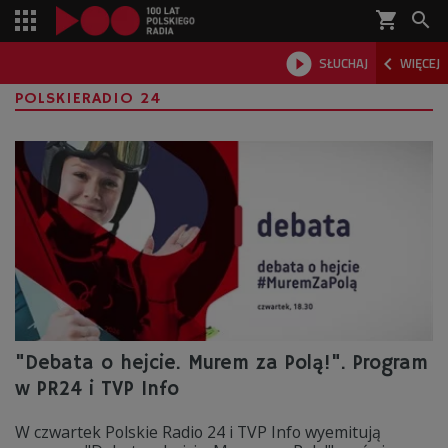
shopping_cart



SŁUCHAJ
WIĘCEJ

POLSKIERADIO 24
"Debata o hejcie. Murem za Polą!". Program
w PR24 i TVP Info
W czwartek Polskie Radio 24 i TVP Info wyemitują