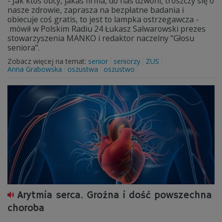
- Jak ktoś obcy, jakaś firma, do nas dzwoni, troszczy się o
nasze zdrowie, zaprasza na bezpłatne badania i
obiecuje coś gratis, to jest to lampka ostrzegawcza -
mówił w Polskim Radiu 24 Łukasz Salwarowski prezes
stowarzyszenia MANKO i redaktor naczelny "Głosu
seniora".
Zobacz więcej na temat:
senior
seniorzy
ZUS
Anna Grabowska
oszustwa
oszustwo
Arytmia serca. Groźna i dość powszechna
choroba