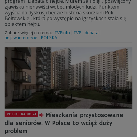
program "Debata o hejcie. Murem za Polą!", poświęcony
zjawisku nienawiści wobec młodych ludzi. Punktem
wyjścia do dyskusji będzie historia skoczkini Poli
Bełtowskiej, która po występie na igrzyskach stała się
obiektem hejtu.
Zobacz więcej na temat:
TVPinfo
TVP
debata
hejt w internecie
POLSKA
Mieszkania przystosowane
POLSKIE RADIO 24
dla seniorów. W Polsce to wciąż duży
problem