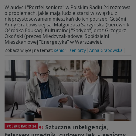
W audycji "Portfel seniora" w Polskim Radiu 24 rozmowa
o problemach, jakie mają ludzie starsi w związku z
nieprzystosowaniem mieszkań do ich potrzeb. Gośćmi
Anny Grabowskiej są: Małgorzata Sarzyńska (kierownik
Ośrodka Edukacji Kulturalnej "Sadyba") oraz Grzegorz
Okoński (prezes Międzyzakładowej Spółdzielni
Mieszkaniowej "Energetyka" w Warszawie).
Zobacz więcej na temat:
senior
seniorzy
Anna Grabowska
Sztuczna inteligencja,
POLSKIE RADIO 24
fałszywy urzędnik, cudowny lek - seniorzy