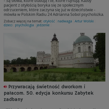
- Są słowa, które budują i te, które rujnują. Każdy
pacjent z otyłością boryka się ze społecznym
odrzuceniem, które zaczyna się już w dzieciństwie -
mówiła w Polskim Radiu 24 Adrianna Sobol psycholożka.
Zobacz więcej na temat:
otyłość
nadwaga
Artur Wolski
dzieci
psychologia
jedzenie
Przywracają świetność dworkom i
pałacom. 50. edycja konkursu Zabytek
zadbany