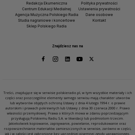
Redakcja Ekumeniczna
Polityka prywatności
Centrum Edukacji Medialnej
Ustawienia prywatności
Agencja Muzyczna Polskiego Radia
Dane osobowe
Studia nagraniowe i koncertowe
Kontakt
Sklep Polskiego Radia
Znajdziesz nas na
Treści, znajdujące się w serwisie polskieradio.pl, w tym wszystkie materiały i ich
części oraz poszczególne elementy samego serwisu mają charakter utworów
lub wytworów objętych ochroną Ustawy z dnia 4 lutego 1994 r. o prawie
autorskim i prawach pokrewnych lub Ustawy z dnia 30 czerwca 2000 r. Prawo
własności przemysłowej. Prawa o których mowa w zdaniu poprzedzającym
przysługują Polskiemu Radiu S.A. w likwidacji lub podmiotom trzecim.
Jakiekolwiek kopiowanie, zapisywanie, powielanie, reprodukowanie oraz
rozpowszechnianie materiałów zamieszczonych w serwisie, zarówno w części,
jak i w całości jest zabronione bez uprzedniej pisemnej zgody uprawnionego.