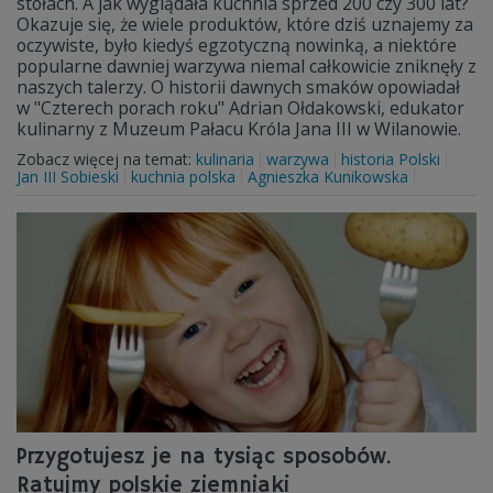
stołach. A jak wyglądała kuchnia sprzed 200 czy 300 lat?
Okazuje się, że wiele produktów, które dziś uznajemy za
oczywiste, było kiedyś egzotyczną nowinką, a niektóre
popularne dawniej warzywa niemal całkowicie zniknęły z
naszych talerzy. O historii dawnych smaków opowiadał
w "Czterech porach roku" Adrian Ołdakowski, edukator
kulinarny z Muzeum Pałacu Króla Jana III w Wilanowie.
Zobacz więcej na temat:
kulinaria
warzywa
historia Polski
Jan III Sobieski
kuchnia polska
Agnieszka Kunikowska
Przygotujesz je na tysiąc sposobów.
Ratujmy polskie ziemniaki