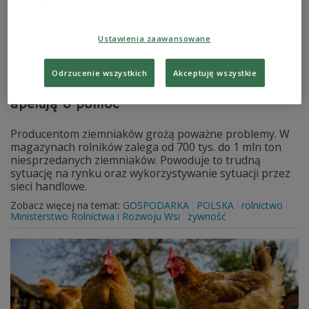
Ustawienia zaawansowane
Odrzucenie wszystkich
Akceptuję wszystkie
Gigantyczna nadpodaż ziemniaków. Rolnicy
apelują o pomoc
Producentom ziemniaków grożą poważne problemy. W
magazynach rolników zalega od 700 tys. do 1 mln ton
niesprzedanych ziemniaków. Powoduje to trudną
sytuację na rynku oraz wykorzystywanie sytuacji przez
sieci handlowe.
Zobacz więcej na temat:
GOSPODARKA
POLSKA
rolnictwo
Ministerstwo Rolnictwa i Rozwoju Wsi
żywność