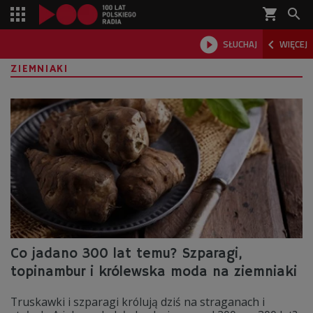
shopping_cart



SŁUCHAJ
WIĘCEJ

ZIEMNIAKI
Co jadano 300 lat temu? Szparagi,
topinambur i królewska moda na ziemniaki
Truskawki i szparagi królują dziś na straganach i