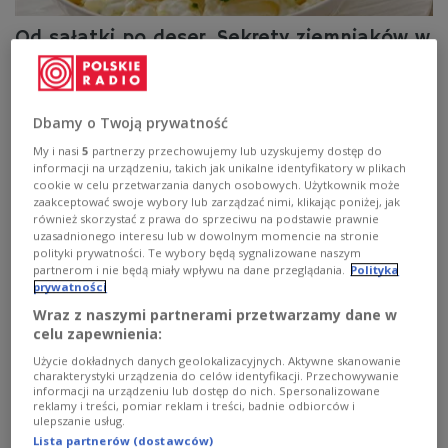
Od sałatki po deser. Sekrety ziemniaków w
kuchni regionalnej
Gościem audycji "Folder ulubione" był Paweł Ochman,
Dbamy o Twoją prywatność
autor książki "Ziemniaki w roślinnej kuchni regionalnej",
który opowiadał o ziemniaku jako niezwykle
My i nasi
5
partnerzy przechowujemy lub uzyskujemy dostęp do
wszechstronnym warzywie w kuchni polskiej.
informacji na urządzeniu, takich jak unikalne identyfikatory w plikach
Przypominał jego tradycyjne i mniej oczywiste
cookie w celu przetwarzania danych osobowych. Użytkownik może
zastosowania - od klasycznych dań obiadowych, przez
zaakceptować swoje wybory lub zarządzać nimi, klikając poniżej, jak
regionalne sałatki i kiszonki, aż po słodkie wypieki,
również skorzystać z prawa do sprzeciwu na podstawie prawnie
uzasadnionego interesu lub w dowolnym momencie na stronie
pokazując, że ziemniak ma znacznie bogatszą historię,
polityki prywatności. Te wybory będą sygnalizowane naszym
niż mogłoby się wydawać.
partnerom i nie będą miały wpływu na dane przeglądania.
Polityka
Zobacz więcej na temat:
społeczeństwo
kuchnia polska
prywatności
literatura
gotowanie
kuchnia regionalna
Ula Kaczyńska
Wraz z naszymi partnerami przetwarzamy dane w
Marcin Wojciechowski
celu zapewnienia:
Użycie dokładnych danych geolokalizacyjnych. Aktywne skanowanie
charakterystyki urządzenia do celów identyfikacji. Przechowywanie
informacji na urządzeniu lub dostęp do nich. Spersonalizowane
reklamy i treści, pomiar reklam i treści, badnie odbiorców i
ulepszanie usług.
Lista partnerów (dostawców)