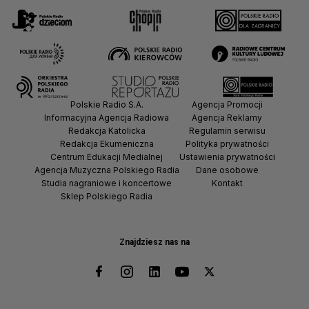
Polskie Radio S.A.
Agencja Promocji
Informacyjna Agencja Radiowa
Agencja Reklamy
Redakcja Katolicka
Regulamin serwisu
Redakcja Ekumeniczna
Polityka prywatności
Centrum Edukacji Medialnej
Ustawienia prywatności
Agencja Muzyczna Polskiego Radia
Dane osobowe
Studia nagraniowe i koncertowe
Kontakt
Sklep Polskiego Radia
Znajdziesz nas na