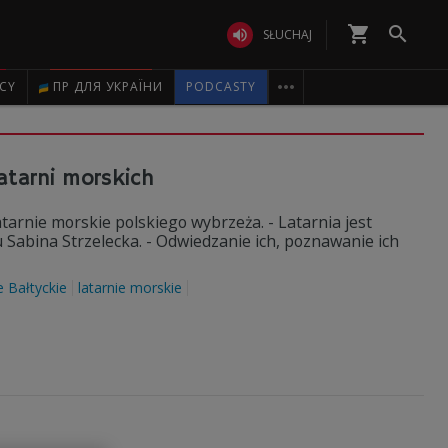
shopping_cart


SŁUCHAJ

ICY
ПР ДЛЯ УКРАЇНИ
PODCASTY
atarni morskich
atarnie morskie polskiego wybrzeża. - Latarnia jest
 Sabina Strzelecka. - Odwiedzanie ich, poznawanie ich
 Bałtyckie
latarnie morskie