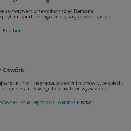
o one są motywem przewodnim zdjęć Damiana
czył ten sport z fotograficzną pasją i w ten sposób
Piotr Firan
zy Czwórki
bardziej "hot", nagrania, przeróżni rozmówcy, pośpiech,
aca reportera radiowego to prawdziwe wyzwanie. I
Piwowarek
Anna Depczyńska
Weronika Puszkar