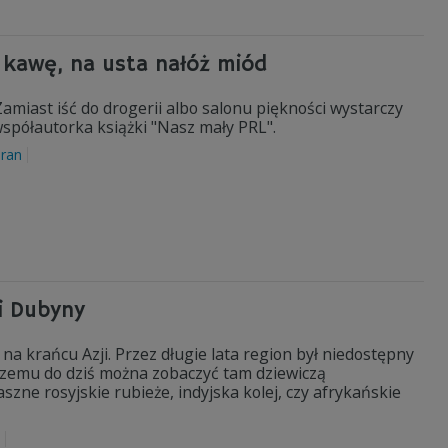
 kawę, na usta nałóż miód
amiast iść do drogerii albo salonu piękności wystarczy
współautorka książki "Nasz mały PRL".
iran
i Dubyny
 na krańcu Azji. Przez długie lata region był niedostępny
 czemu do dziś można zobaczyć tam dziewiczą
szne rosyjskie rubieże, indyjska kolej, czy afrykańskie