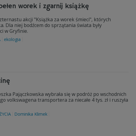
pełen worek i zgarnij książkę
ternastu akcji "Książka za worek śmieci", których
a. Dla niej bodźcem do sprzątania świata były
ci w Gryfinie.
A
ekologia
cinę
ieszka Pajączkowska wybrała się w podróż po wschodnich
go volkswagena transportera za niecałe 4 tys. zł i ruszyła
ŻYCIA
Dominika Klimek