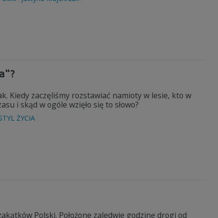
a"?
ak. Kiedy zaczęliśmy rozstawiać namioty w lesie, kto w
su i skąd w ogóle wzięło się to słowo?
STYL ŻYCIA
akątków Polski. Położone zaledwie godzinę drogi od