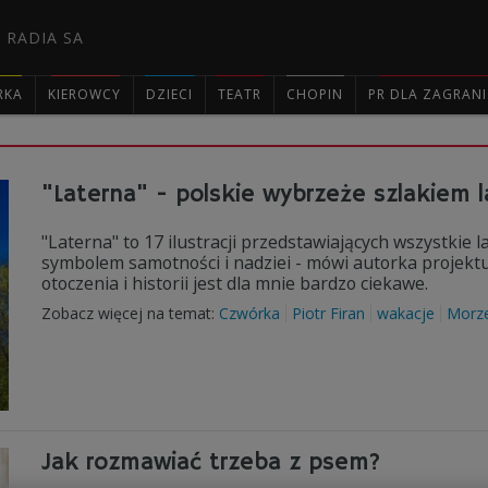
 RADIA SA
RKA
KIEROWCY
DZIECI
TEATR
CHOPIN
PR DLA ZAGRAN

"Laterna" - polskie wybrzeże szlakiem l
"Laterna" to 17 ilustracji przedstawiających wszystkie l
symbolem samotności i nadziei - mówi autorka projektu
otoczenia i historii jest dla mnie bardzo ciekawe.
Zobacz więcej na temat:
Czwórka
Piotr Firan
wakacje
Morze
Jak rozmawiać trzeba z psem?