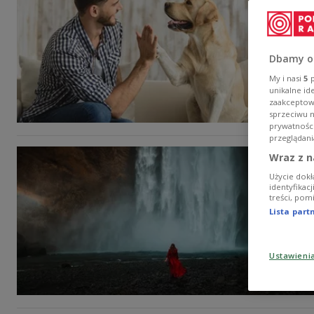
Dbamy o
My i nasi
5
p
unikalne id
zaakceptowa
sprzeciwu 
prywatnośc
przeglądani
Wraz z n
Użycie dokł
identyfikac
treści, pom
Lista par
Ustawieni