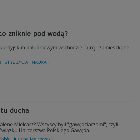
to zniknie pod wodą?
 kurdyjskim południowym wschodzie Turcji, zamieszkane
e
STYL ŻYCIA
NAUKA
rtu ducha
lenę Mielcarz? Wszyscy byli "gawędziarzami", czyli
 Związku Harcerstwa Polskiego Gawęda.
Polski
Justyna Majchrzak