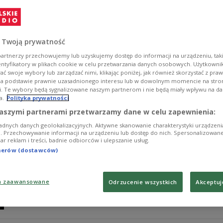
Niektórzy czekają, aby zwierzęta przemówiły w święta
mogli je zrozumieć, to musimy nauczyć się ich języka.
Zobacz więcej na temat:
Czwórka
Piotr Firan
zwierzęta dom
 Twoją prywatność
artnerzy przechowujemy lub uzyskujemy dostęp do informacji na urządzeniu, taki
entyfikatory w plikach cookie w celu przetwarzania danych osobowych. Użytkown
ć swoje wybory lub zarządzać nimi, klikając poniżej, jak również skorzystać z pra
na podstawie prawnie uzasadnionego interesu lub w dowolnym momencie na stroni
i. Te wybory będą sygnalizowane naszym partnerom i nie będą miały wpływu na d
a.
Polityka prywatności
Dźwiękowa mapa Islandii. "Szum, który 
aszymi partnerami przetwarzamy dane w celu zapewnienia:
adnych danych geolokalizacyjnych. Aktywne skanowanie charakterystyki urządzen
- Gdy wieje bardzo silny wiatr, jego szum zaczyna brz
ji. Przechowywanie informacji na urządzeniu lub dostęp do nich. Spersonalizowane
iar reklam i treści, badnie odbiorców i ulepszanie usług.
usłyszeć melodię - mówi Katarzyna Paluch, która podróż
ten sposób stworzyła wyjątkową "dźwiękową mapę Islan
tnerów (dostawców)
Zobacz więcej na temat:
Czwórka
Piotr Firan
Islandia
podró
a zaawansowane
Odrzucenie wszystkich
Akceptuj