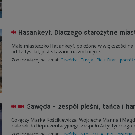
Hasankeyf. Dlaczego starożytne mias
Małe miasteczko Hasankeyf, położone w większości na
od 12 tys. lat, jest skazane na zniknięcie.
Zobacz więcej na temat:
Czwórka
Turcja
Piotr Firan
podróż
Gawęda - zespół pieśni, tańca i ha
Co łączy Marka Kościkiewicza, Wojciecha Manna i Magda
należeli do Reprezentacyjnego Zespołu Artystycznego
Zobacz więcej na temat:
Czwórka
STYL ŻYCIA
PRL
historia 