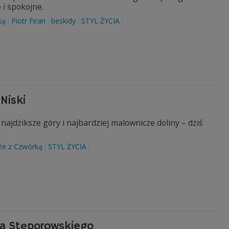
 i spokojne.
ką
Piotr Firan
beskidy
STYL ŻYCIA
Niski
jdziksze góry i najbardziej malownicze doliny – dziś
że z Czwórką
STYL ŻYCIA
na Stęporowskiego