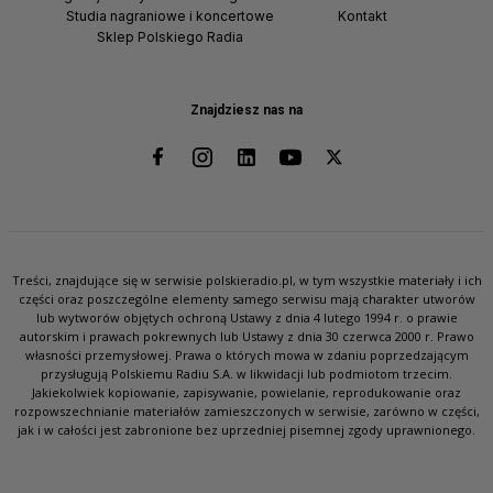
Studia nagraniowe i koncertowe
Kontakt
Sklep Polskiego Radia
Znajdziesz nas na
Treści, znajdujące się w serwisie polskieradio.pl, w tym wszystkie materiały i ich
części oraz poszczególne elementy samego serwisu mają charakter utworów
lub wytworów objętych ochroną Ustawy z dnia 4 lutego 1994 r. o prawie
autorskim i prawach pokrewnych lub Ustawy z dnia 30 czerwca 2000 r. Prawo
własności przemysłowej. Prawa o których mowa w zdaniu poprzedzającym
przysługują Polskiemu Radiu S.A. w likwidacji lub podmiotom trzecim.
Jakiekolwiek kopiowanie, zapisywanie, powielanie, reprodukowanie oraz
rozpowszechnianie materiałów zamieszczonych w serwisie, zarówno w części,
jak i w całości jest zabronione bez uprzedniej pisemnej zgody uprawnionego.