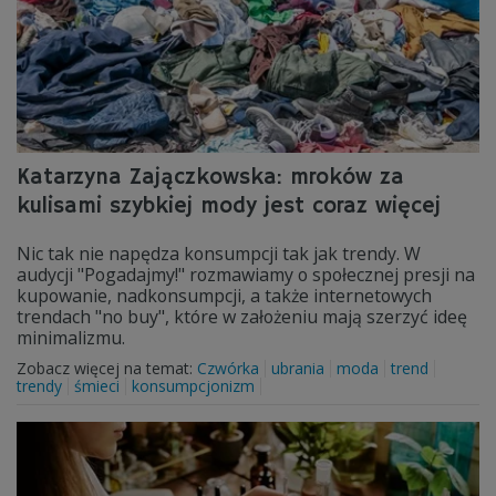
Katarzyna Zajączkowska: mroków za
kulisami szybkiej mody jest coraz więcej
Nic tak nie napędza konsumpcji tak jak trendy. W
audycji "Pogadajmy!" rozmawiamy o społecznej presji na
kupowanie, nadkonsumpcji, a także internetowych
trendach "no buy", które w założeniu mają szerzyć ideę
minimalizmu.
Zobacz więcej na temat:
Czwórka
ubrania
moda
trend
trendy
śmieci
konsumpcjonizm