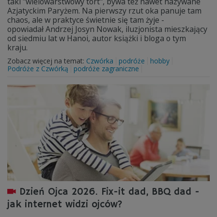
taki "wielowarstwowy tort", bywa też nawet nazywane
Azjatyckim Paryżem. Na pierwszy rzut oka panuje tam
chaos, ale w praktyce świetnie się tam żyje -
opowiadał Andrzej Josyn Nowak, iluzjonista mieszkający
od siedmiu lat w Hanoi, autor książki i bloga o tym
kraju.
Zobacz więcej na temat:
Czwórka
podróże
hobby
Podróże z Czwórką
podróże zagraniczne
Dzień Ojca 2026. Fix-it dad, BBQ dad -
jak internet widzi ojców?