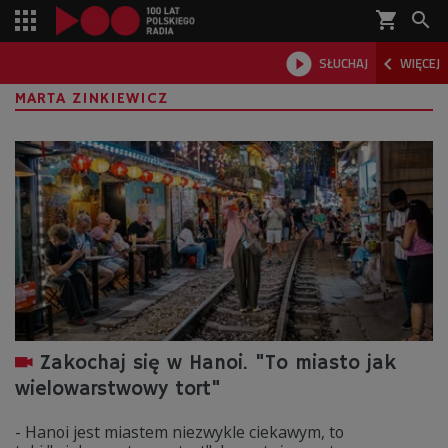
shopping_cart



SŁUCHAJ
WIĘCEJ

MARTA ZINKIEWICZ
Zakochaj się w Hanoi. "To miasto jak
wielowarstwowy tort"
- Hanoi jest miastem niezwykle ciekawym, to