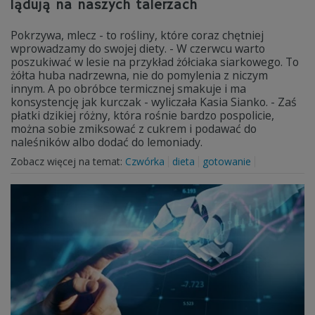
lądują na naszych talerzach
Pokrzywa, mlecz - to rośliny, które coraz chętniej
wprowadzamy do swojej diety. - W czerwcu warto
poszukiwać w lesie na przykład żółciaka siarkowego. To
żółta huba nadrzewna, nie do pomylenia z niczym
innym. A po obróbce termicznej smakuje i ma
konsystencję jak kurczak - wyliczała Kasia Sianko. - Zaś
płatki dzikiej różny, która rośnie bardzo pospolicie,
można sobie zmiksować z cukrem i podawać do
naleśników albo dodać do lemoniady.
Zobacz więcej na temat:
Czwórka
dieta
gotowanie