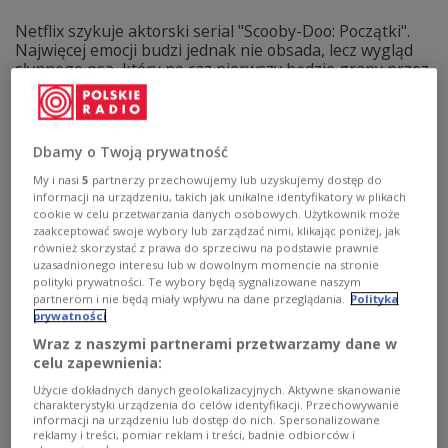
Netflix szykuje aktorski serial "Scooby-Doo: Początki".
Najwięcej emocji budzi jednak nie obsada, lecz wygląd
słynnego psa, który po raz pierwszy będzie grany przez
prawdziwe zwierzę.
Zobacz więcej na temat:
KULTURA
serial
netflix
Dbamy o Twoją prywatność
My i nasi
5
partnerzy przechowujemy lub uzyskujemy dostęp do
informacji na urządzeniu, takich jak unikalne identyfikatory w plikach
cookie w celu przetwarzania danych osobowych. Użytkownik może
zaakceptować swoje wybory lub zarządzać nimi, klikając poniżej, jak
również skorzystać z prawa do sprzeciwu na podstawie prawnie
uzasadnionego interesu lub w dowolnym momencie na stronie
polityki prywatności. Te wybory będą sygnalizowane naszym
partnerom i nie będą miały wpływu na dane przeglądania.
Polityka
prywatności
Wraz z naszymi partnerami przetwarzamy dane w
celu zapewnienia:
Czy muzyka odstrasza komary?
Użycie dokładnych danych geolokalizacyjnych. Aktywne skanowanie
Naukowcy sprawdzili, jaki gatunek działa
charakterystyki urządzenia do celów identyfikacji. Przechowywanie
najlepiej
informacji na urządzeniu lub dostęp do nich. Spersonalizowane
reklamy i treści, pomiar reklam i treści, badnie odbiorców i