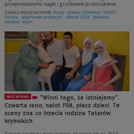
przeprowadzono nagłe i gruntowne przeszukanie.
Zobacz więcej na temat:
Rosja
prawa człowieka
ŚWIAT
Europa
więźniowie polityczni
odeszli 2024
Białoruś
Ukraina
Krym
"Winni tego, że istniejemy".
NASZ WYWIAD
Czwarta rano, nalot FSB, płacz dzieci. Te
sceny zna co trzecia rodzina Tatarów
krymskich