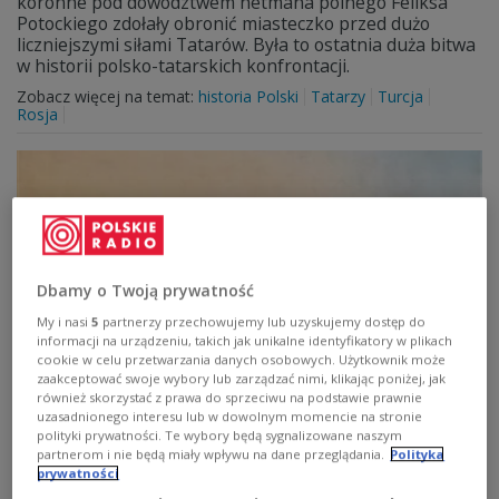
koronne pod dowództwem hetmana polnego Feliksa
Potockiego zdołały obronić miasteczko przed dużo
liczniejszymi siłami Tatarów. Była to ostatnia duża bitwa
w historii polsko-tatarskich konfrontacji.
Zobacz więcej na temat:
historia Polski
Tatarzy
Turcja
Rosja
Dbamy o Twoją prywatność
My i nasi
5
partnerzy przechowujemy lub uzyskujemy dostęp do
informacji na urządzeniu, takich jak unikalne identyfikatory w plikach
cookie w celu przetwarzania danych osobowych. Użytkownik może
zaakceptować swoje wybory lub zarządzać nimi, klikając poniżej, jak
Bitwa pod Zborowem. Niechlubna porażka
również skorzystać z prawa do sprzeciwu na podstawie prawnie
uzasadnionego interesu lub w dowolnym momencie na stronie
czy "cud nad Strypą"?
polityki prywatności. Te wybory będą sygnalizowane naszym
partnerom i nie będą miały wpływu na dane przeglądania.
Polityka
376 lat temu, 16 sierpnia 1649 roku, dobiegła końca
prywatności
dwudniowa bitwa pod Zborowem. W jej trakcie siły