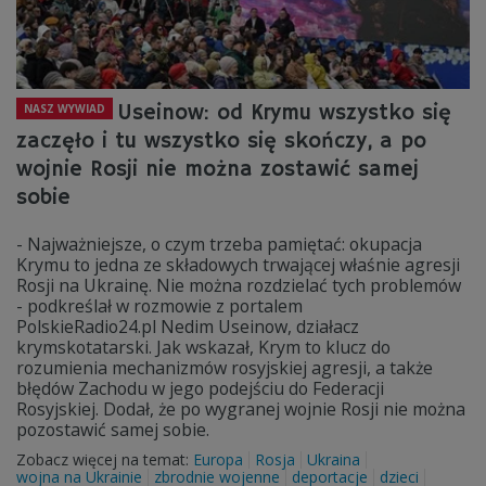
Useinow: od Krymu wszystko się
NASZ WYWIAD
zaczęło i tu wszystko się skończy, a po
wojnie Rosji nie można zostawić samej
sobie
- Najważniejsze, o czym trzeba pamiętać: okupacja
Krymu to jedna ze składowych trwającej właśnie agresji
Rosji na Ukrainę. Nie można rozdzielać tych problemów
- podkreślał w rozmowie z portalem
PolskieRadio24.pl Nedim Useinow, działacz
krymskotatarski. Jak wskazał, Krym to klucz do
rozumienia mechanizmów rosyjskiej agresji, a także
błędów Zachodu w jego podejściu do Federacji
Rosyjskiej. Dodał, że po wygranej wojnie Rosji nie można
pozostawić samej sobie.
Zobacz więcej na temat:
Europa
Rosja
Ukraina
wojna na Ukrainie
zbrodnie wojenne
deportacje
dzieci