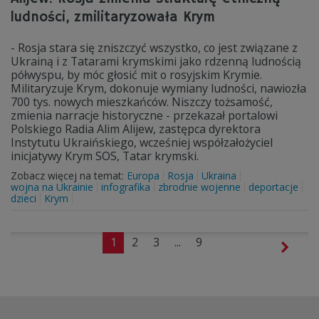
ludności, zmilitaryzowała Krym
- Rosja stara się zniszczyć wszystko, co jest związane z
Ukrainą i z Tatarami krymskimi jako rdzenną ludnością
półwyspu, by móc głosić mit o rosyjskim Krymie.
Militaryzuje Krym, dokonuje wymiany ludności, nawiozła
700 tys. nowych mieszkańców. Niszczy tożsamość,
zmienia narracje historyczne - przekazał portalowi
Polskiego Radia Alim Alijew, zastępca dyrektora
Instytutu Ukraińskiego, wcześniej współzałożyciel
inicjatywy Krym SOS, Tatar krymski.
Zobacz więcej na temat:
Europa
Rosja
Ukraina
wojna na Ukrainie
infografika
zbrodnie wojenne
deportacje
dzieci
Krym
1
2
3
...
9