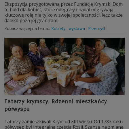
Ekspozycja przygotowana przez Fundację Krymski Dom
to hołd dla kobiet, które odegrały i nadal odgrywają
kluczową rolę nie tylko w swojej społeczności, lecz także
daleko poza jej granicami.
Zobacz więcej na temat:
Kobiety
wystawa
Przemyśl
Tatarzy krymscy. Rdzenni mieszkańcy
półwyspu
Tatarzy zamieszkiwali Krym od XIII wieku. Od 1783 roku
półwysep był integralną częścią Rosji. Szansę na zmianę