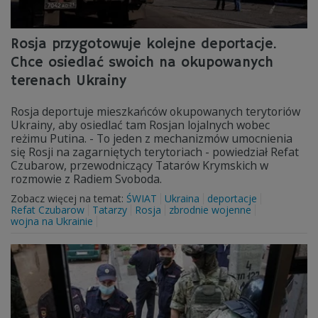
Rosja przygotowuje kolejne deportacje.
Chce osiedlać swoich na okupowanych
terenach Ukrainy
Rosja deportuje mieszkańców okupowanych terytoriów
Ukrainy, aby osiedlać tam Rosjan lojalnych wobec
reżimu Putina. - To jeden z mechanizmów umocnienia
się Rosji na zagarniętych terytoriach - powiedział Refat
Czubarow, przewodniczący Tatarów Krymskich w
rozmowie z Radiem Svoboda.
Zobacz więcej na temat:
ŚWIAT
Ukraina
deportacje
Refat Czubarow
Tatarzy
Rosja
zbrodnie wojenne
wojna na Ukrainie