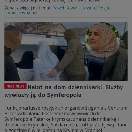
Zobacz więcej na temat:
Paweł Kowal
Ukraina
Rosja
zbrodnie wojenne
Nalot na dom dziennikarki. Służby
NASZ NEWS
wywiozły ją do Symferopola
Funkcjonariusze rosyjskich organów ścigania z Centrum
Przeciwdziałania Ekstremizmowi wywieźli do
Symferopola Tatarkę krymską, znaną dziennikarkę i
działaczkę Krymskiej Solidarności, Luftije Zudijewą. Rano
o godzinie 6 w jej domu na Krymie w Dżankoj