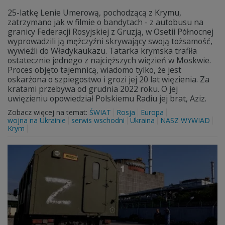
25-latkę Lenie Umerową, pochodzącą z Krymu,
zatrzymano jak w filmie o bandytach - z autobusu na
granicy Federacji Rosyjskiej z Gruzją, w Osetii Północnej
wyprowadzili ją mężczyźni skrywający swoją tożsamość,
wywieźli do Władykaukazu. Tatarka krymska trafiła
ostatecznie jednego z najcięższych więzień w Moskwie.
Proces objęto tajemnicą, wiadomo tylko, że jest
oskarżona o szpiegostwo i grozi jej 20 lat więzienia. Za
kratami przebywa od grudnia 2022 roku. O jej
uwięzieniu opowiedział Polskiemu Radiu jej brat, Aziz.
Zobacz więcej na temat:
ŚWIAT
Rosja
Europa
wojna na Ukrainie
serwis wschodni
Ukraina
NASZ WYWIAD
Krym