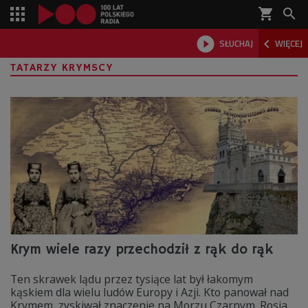
shopping_cart



SŁUCHAJ
WIĘCEJ

TATARZY KRYMSCY
Krym wiele razy przechodził z rąk do rąk
Ten skrawek lądu przez tysiące lat był łakomym
kąskiem dla wielu ludów Europy i Azji. Kto panował nad
Krymem, zyskiwał znaczenie na Morzu Czarnym. Rosja,