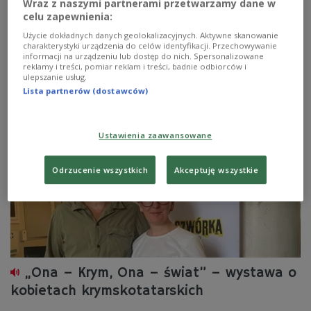
Wraz z naszymi partnerami przetwarzamy dane w
koronne pod wodzą króla Jana Kazimierza zostały
celu zapewnienia:
zaskoczone i otoczone przez kilkukrotnie liczniejszą
armię kozacko-tatarską. Polskie oddziały uratowała
Użycie dokładnych danych geolokalizacyjnych. Aktywne skanowanie
charakterystyki urządzenia do celów identyfikacji. Przechowywanie
osobista odwaga monarchy, niestałość tatarskiego
informacji na urządzeniu lub dostęp do nich. Spersonalizowane
chana i umiejętności negocjacyjne kanclerza Jerzego
reklamy i treści, pomiar reklam i treści, badnie odbiorców i
Ossolińskiego.
ulepszanie usług.
Lista partnerów (dostawców)
Zobacz więcej na temat:
historia Polski
Ukraina
Ustawienia zaawansowane
Odrzucenie wszystkich
Akceptuję wszystkie
„Ona – Krym, Ona – świat” – wystawa o
kobietach krymskotatarskich