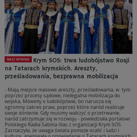
Krym SOS: trwa ludobójstwo Rosji
NASZ WYWIAD
na Tatarach krymskich. Areszty,
prześladowania, bezprawna mobilizacja
- Mają miejsce masowe areszty, prześladowania, w tym
poprzez procesy sądowe, nielegalna mobilizacja do
wojska, Mówimy o ludobójstwie, bo narusza się
ogromny zakres praw, poprzez które naród realizuje
swoje istnienie. Gdy musimy walczyć o przetrwanie,
naród zatrzymuje się w rozwoju - powiedziała portalowi
Polskiego Radia Sabina Ilias z organizacji Krym SOS.
Zaznaczyła, że uwaga świata pomoże ocalić i ludzi i
kulturę, apelowała o opowiadanie o Tatarach krymskich