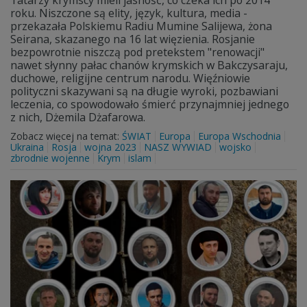
Tatarzy krymscy mieli jasność, co czeka ich po 2014
roku. Niszczone są elity, język, kultura, media -
przekazała Polskiemu Radiu Mumine Salijewa, żona
Seirana, skazanego na 16 lat więzienia. Rosjanie
bezpowrotnie niszczą pod pretekstem "renowacji"
nawet słynny pałac chanów krymskich w Bakczysaraju,
duchowe, religijne centrum narodu. Więźniowie
polityczni skazywani są na długie wyroki, pozbawiani
leczenia, co spowodowało śmierć przynajmniej jednego
z nich, Dżemila Dżafarowa.
Zobacz więcej na temat:
ŚWIAT
Europa
Europa Wschodnia
Ukraina
Rosja
wojna 2023
NASZ WYWIAD
wojsko
zbrodnie wojenne
Krym
islam