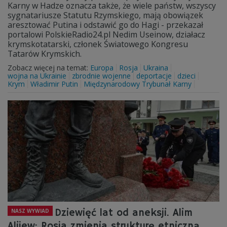
Karny w Hadze oznacza także, że wiele państw, wszyscy
sygnatariusze Statutu Rzymskiego, mają obowiązek
aresztować Putina i odstawić go do Hagi - przekazał
portalowi PolskieRadio24.pl Nedim Useinow, działacz
krymskotatarski, członek Światowego Kongresu
Tatarów Krymskich.
Zobacz więcej na temat:
Europa
Rosja
Ukraina
wojna na Ukrainie
zbrodnie wojenne
deportacje
dzieci
Krym
Władimir Putin
Międzynarodowy Trybunał Karny
Dziewięć lat od aneksji. Alim
NASZ WYWIAD
Alijew: Rosja zmienia strukturę etniczną