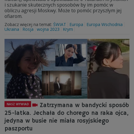
i szukanie skutecznych sposobów by im pomóc w
obliczu agresji Moskwy. Może to pomóc przyszłym jej
ofiarom.
Zobacz więcej na temat:
ŚWIAT
Europa
Europa Wschodnia
Ukraina
Rosja
wojna 2023
Krym
Zatrzymana w bandycki sposób
NASZ WYWIAD
25-latka. Jechała do chorego na raka ojca,
jedyna w busie nie miała rosyjskiego
paszportu