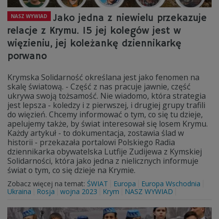
Jako jedna z niewielu przekazuje
NASZ WYWIAD
relacje z Krymu. 15 jej kolegów jest w
więzieniu, jej koleżankę dziennikarkę
porwano
Krymska Solidarność określana jest jako fenomen na
skalę światową. - Część z nas pracuje jawnie, część
ukrywa swoją tożsamość. Nie wiadomo, która strategia
jest lepsza - koledzy i z pierwszej, i drugiej grupy trafili
do więzień. Chcemy informować o tym, co się tu dzieje,
apelujemy także, by świat interesował się losem Krymu.
Każdy artykuł - to dokumentacja, zostawia ślad w
historii - przekazała portalowi Polskiego Radia
dziennikarka obywatelska Lutfije Zudijewa z Kymskiej
Solidarności, która jako jedna z nielicznych informuje
świat o tym, co się dzieje na Krymie.
Zobacz więcej na temat:
ŚWIAT
Europa
Europa Wschodnia
Ukraina
Rosja
wojna 2023
Krym
NASZ WYWIAD