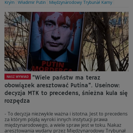
Krym
Władimir Putin
Międzynarodowy Trybunał Karny
"Wiele państw ma teraz
NASZ WYWIAD
obowiązek aresztować Putina". Useinow:
decyzja MTK to precedens, śnieżna kula się
rozpędza
- To decyzja niezwykle ważna i istotna. Jest to precedens
za którym pójdą wyroki innych instytucji prawa
międzynarodowego, a wiele spraw jest w toku. Nakaz
aresztowania wydany przez Międzynarodowy Trybunał