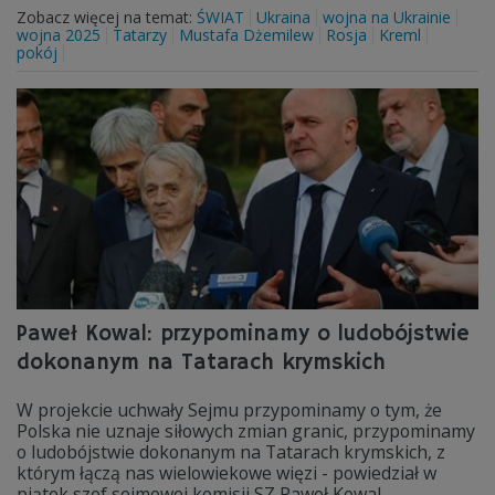
Zobacz więcej na temat:
ŚWIAT
Ukraina
wojna na Ukrainie
wojna 2025
Tatarzy
Mustafa Dżemilew
Rosja
Kreml
pokój
Paweł Kowal: przypominamy o ludobójstwie
dokonanym na Tatarach krymskich
W projekcie uchwały Sejmu przypominamy o tym, że
Polska nie uznaje siłowych zmian granic, przypominamy
o ludobójstwie dokonanym na Tatarach krymskich, z
którym łączą nas wielowiekowe więzi - powiedział w
piątek szef sejmowej komisji SZ Paweł Kowal.