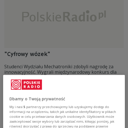
"Cyfrowy wózek"
Studenci Wydziału Mechatroniki zdobyli nagrodę za
innowacyjność. Wygrali międzynarodowy konkurs dla
studentów, przyszłych inżynierów. Polscy studenci
zaprojektowali wózek inwalidzki, który zachwycił
miedzynarodowe jury.
Zobacz więcej na temat:
POLSKA
firma
Dbamy o Twoją prywatność
My i nasi
5
partnerzy przechowujemy lub uzyskujemy dostęp do
informacji na urządzeniu, takich jak unikalne identyfikatory w plikach
cookie w celu przetwarzania danych osobowych. Użytkownik może
zaakceptować swoje wybory lub zarządzać nimi, klikając poniżej, jak
również skorzystać z prawa do sprzeciwu na podstawie prawnie