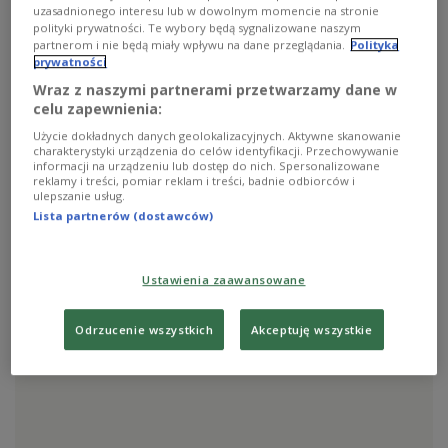
uzasadnionego interesu lub w dowolnym momencie na stronie
polityki prywatności. Te wybory będą sygnalizowane naszym
partnerom i nie będą miały wpływu na dane przeglądania.
Polityka
prywatności
Wraz z naszymi partnerami przetwarzamy dane w
celu zapewnienia:
Użycie dokładnych danych geolokalizacyjnych. Aktywne skanowanie
Paryż
charakterystyki urządzenia do celów identyfikacji. Przechowywanie
informacji na urządzeniu lub dostęp do nich. Spersonalizowane
reklamy i treści, pomiar reklam i treści, badnie odbiorców i
Zdaniem francuskiego dziennika "Le Figaro", polityka
ulepszanie usług.
Rosji coraz bardziej przypomina czasy zimnej wojny.
Lista partnerów (dostawców)
Zobacz więcej na temat:
Europa
Paryż
ropa naftowa
Rosja
Ustawienia zaawansowane
Odrzucenie wszystkich
Akceptuję wszystkie