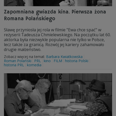
Zapomniana gwiazda kina. Pierwsza żona
Romana Polańskiego
Sławę przyniosła jej rola w filmie "Ewa chce spać" w
reżyserii Tadeusza Chmielewskiego. Na początku lat 60.
aktorka była niezwykle popularna nie tylko w Polsce,
lecz także za granicą. Rozwój jej kariery zahamowało
drugie małżeństwo.
Zobacz więcej na temat:
Barbara Kwiatkowska
Roman Polański
PRL
kino
FILM
historia Polski
historia PRL
komedia