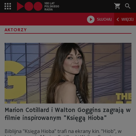
shopping_cart



SŁUCHAJ
WIĘCEJ

AKTORZY
Marion Cotillard i Walton Goggins zagrają w
filmie inspirowanym "Księgą Hioba"
Biblijna "Księga Hioba" trafi na ekrany kin. "Hiob", w