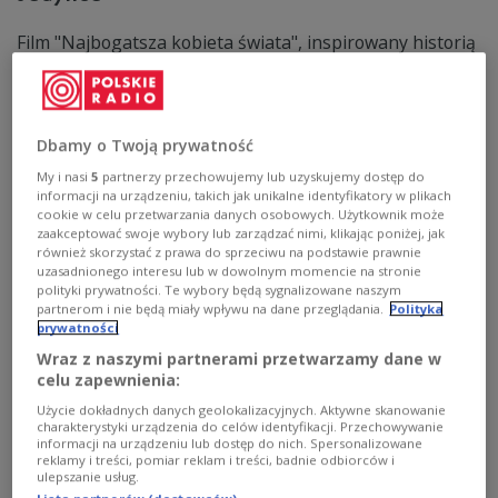
Film "Najbogatsza kobieta świata", inspirowany historią
spadkobierczyni kosmetycznego imperium - Liliane
Bettencourt, trafił do kin 13 marca 2026 roku. W główną
rolę Marianne Ferrere wciela się Isabelle Huppert. - To
przede wszystkim historia o strachu przed utratą
Dbamy o Twoją prywatność
kontroli - mówi Isabelle Huppert w radiowej Jedynce.
My i nasi
5
partnerzy przechowujemy lub uzyskujemy dostęp do
Zobacz więcej na temat:
Liliane Bettencourt
FILM
Isabelle Huppert
Francja
Martyna Podolska
informacji na urządzeniu, takich jak unikalne identyfikatory w plikach
Jerzy Skolimowski
cookie w celu przetwarzania danych osobowych. Użytkownik może
zaakceptować swoje wybory lub zarządzać nimi, klikając poniżej, jak
również skorzystać z prawa do sprzeciwu na podstawie prawnie
uzasadnionego interesu lub w dowolnym momencie na stronie
polityki prywatności. Te wybory będą sygnalizowane naszym
partnerom i nie będą miały wpływu na dane przeglądania.
Polityka
prywatności
Wraz z naszymi partnerami przetwarzamy dane w
celu zapewnienia:
Użycie dokładnych danych geolokalizacyjnych. Aktywne skanowanie
charakterystyki urządzenia do celów identyfikacji. Przechowywanie
informacji na urządzeniu lub dostęp do nich. Spersonalizowane
reklamy i treści, pomiar reklam i treści, badnie odbiorców i
ulepszanie usług.
Henryk Bista. "Teatr był dla niego sednem