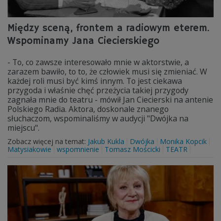
Między sceną, frontem a radiowym eterem.
Wspominamy Jana Ciecierskiego
- To, co zawsze interesowało mnie w aktorstwie, a
zarazem bawiło, to to, że człowiek musi się zmieniać. W
każdej roli musi być kimś innym. To jest ciekawa
przygoda i właśnie chęć przeżycia takiej przygody
zagnała mnie do teatru - mówił Jan Ciecierski na antenie
Polskiego Radia. Aktora, doskonale znanego
słuchaczom, wspominaliśmy w audycji "Dwójka na
miejscu".
Zobacz więcej na temat:
Jakub Kukla
Dwójka
Monika Kopcik
Matysiakowie
wspomnienie
Tomasz Mościcki
TEATR