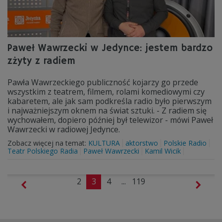
Paweł Wawrzecki w Jedynce: jestem bardzo
zżyty z radiem
Pawła Wawrzeckiego publiczność kojarzy go przede
wszystkim z teatrem, filmem, rolami komediowymi czy
kabaretem, ale jak sam podkreśla radio było pierwszym
i najważniejszym oknem na świat sztuki. - Z radiem się
wychowałem, dopiero później był telewizor - mówi Paweł
Wawrzecki w radiowej Jedynce.
Zobacz więcej na temat:
KULTURA
aktorstwo
Polskie Radio
Teatr Polskiego Radia
Paweł Wawrzecki
Kamil Wicik
2
3
4
...
119