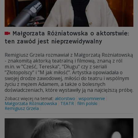
Małgorzata Różniatowska o aktorstwie:
ten zawód jest nieprzewidywalny
Remigiusz Grzela rozmawiał z Małgorzatą Rożniatowską
- znakomitą aktorką teatralną i filmową, znaną z ról
m.in. w "Cześć, Tereska", "Długu" czy z seriali
"Złotopolscy" i "M jak miłość". Artystka opowiadała o
swojej drodze zawodowej, miłości do teatru i wspólnym
życiu z mężem Adamem, a także o bolesnych
doświadczeniach, które wystawiły ją na najcięższą próbę.
Zobacz więcej na temat:
aktorstwo
wspomnienie
Małgorzata Różniatowska
TEATR
film polski
Remigiusz Grzela