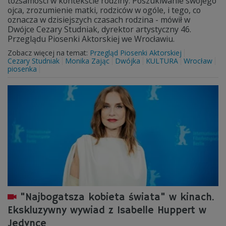
tożsamości w kontekście rodziny. Poszukiwanie swojego
ojca, zrozumienie matki, rodziców w ogóle, i tego, co
oznacza w dzisiejszych czasach rodzina - mówił w
Dwójce Cezary Studniak, dyrektor artystyczny 46.
Przeglądu Piosenki Aktorskiej we Wrocławiu.
Zobacz więcej na temat:
Przegląd Piosenki Aktorskiej
Cezary Studniak
Monika Zając
Dwójka
KULTURA
Wrocław
piosenka
"Najbogatsza kobieta świata" w kinach.
Ekskluzywny wywiad z Isabelle Huppert w
Jedynce