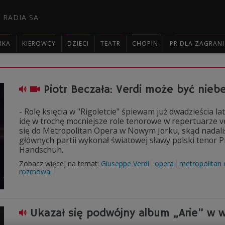
 RADIA SA
RKA
KIEROWCY
DZIECI
TEATR
CHOPIN
PR DLA ZAGRAN

Piotr Beczała: Verdi może być nieb
- Rolę księcia w "Rigoletcie" śpiewam już dwadzieścia lat
idę w trochę mocniejsze role tenorowe w repertuarze ve
się do Metropolitan Opera w Nowym Jorku, skąd nadaliś
głównych partii wykonał światowej sławy polski tenor 
Handschuh.
Zobacz więcej na temat:
Giuseppe Verdi
opera
metropolitan 
rozmowa
Ukazał się podwójny album „Arie” w w