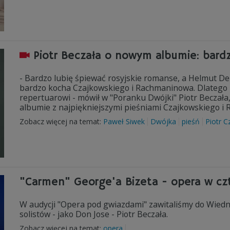
Piotr Beczała o nowym albumie: bardz
- Bardzo lubię śpiewać rosyjskie romanse, a Helmut Deu
bardzo kocha Czajkowskiego i Rachmaninowa. Dlatego 
repertuarowi - mówił w "Poranku Dwójki" Piotr Beczał
albumie z najpiękniejszymi pieśniami Czajkowskiego i
Zobacz więcej na temat:
Paweł Siwek
Dwójka
pieśń
Piotr C
"Carmen" George'a Bizeta - opera w cz
W audycji "Opera pod gwiazdami" zawitaliśmy do Wiedn
solistów - jako Don Jose - Piotr Beczała.
Zobacz więcej na temat:
opera