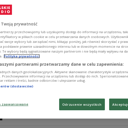
Na dwóch płytach usłyszymy arie z oper Moniuszki, Cz
kompozytorów w mistrzowskiej interpretacji jednego z
Zobacz więcej na temat:
muzyka klasyczna
opera
album
Po
 Twoją prywatność
artnerzy przechowujemy lub uzyskujemy dostęp do informacji na urządzeniu, taki
entyfikatory w plikach cookie w celu przetwarzania danych osobowych. Użytkown
ć swoje wybory lub zarządzać nimi, klikając poniżej, jak również skorzystać z pra
na podstawie prawnie uzasadnionego interesu lub w dowolnym momencie na stroni
i. Te wybory będą sygnalizowane naszym partnerom i nie będą miały wpływu na d
a.
Polityka prywatności
"Spotkanie wielkich gwiazd polskie
aszymi partnerami przetwarzamy dane w celu zapewnienia:
"Arie"
adnych danych geolokalizacyjnych. Aktywne skanowanie charakterystyki urządzen
ji. Przechowywanie informacji na urządzeniu lub dostęp do nich. Spersonalizowane
iar reklam i treści, badnie odbiorców i ulepszanie usług.
- Te nagrania sprzed lat prezentują przekrój najwięks
tnerów (dostawców)
dwupłytowym wydawnictwie Agencji Muzycznej Polskiego 
dyrygent Polskiej Orkiestry Radiowej. Na albumie znajd
Czajkowskiego, Rachmaninowa, Verdiego i innych, wybi
a zaawansowane
Odrzucenie wszystkich
Akceptuj
Beczały.
Zobacz więcej na temat:
MUZYKA
Paweł Sztompke
koncerty