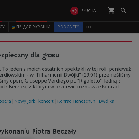
shopping_cart


SŁUCHAJ

ICY
ПР ДЛЯ УКРАЇНИ
PODCASTY
ezpieczny dla głosu
. To jeden z moich ostatnich spektakli w tej roli, ponieważ
rdiowskim - w "Filharmonii Dwójki" (29.01) przenieśliśmy
my operę Giuseppe Verdiego pt. "Rigoletto". Jedną z
Piotr Beczała, z którym w przerwie rozmawiał Konrad
opera
Nowy Jork
koncert
Konrad Handschuh
Dwójka
ykonaniu Piotra Beczały