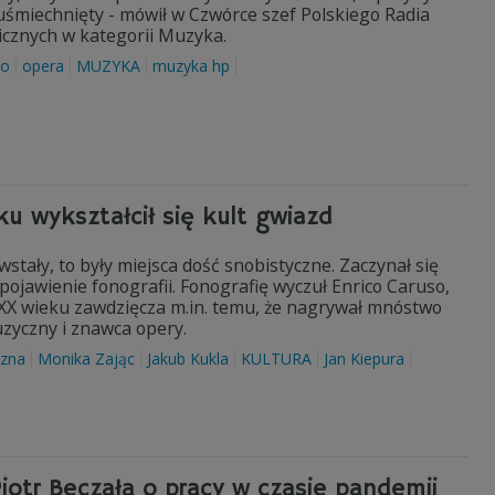
 uśmiechnięty - mówił w Czwórce szef Polskiego Radia
cznych w kategorii Muzyka.
do
opera
MUZYKA
muzyka hp
u wykształcił się kult gwiazd
tały, to były miejsca dość snobistyczne. Zaczynał się
ojawienie fonografii. Fonografię wyczuł Enrico Caruso,
XX wieku zawdzięcza m.in. temu, że nagrywał mnóstwo
uzyczny i znawca opery.
czna
Monika Zając
Jakub Kukla
KULTURA
Jan Kiepura
otr Beczała o pracy w czasie pandemii