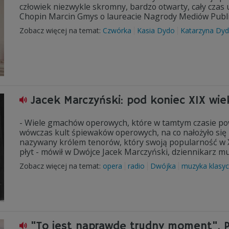
człowiek niezwykle skromny, bardzo otwarty, cały czas
Chopin Marcin Gmys o laureacie Nagrody Mediów Publi
Zobacz więcej na temat:
Czwórka
Kasia Dydo
Katarzyna Dy
Jacek Marczyński: pod koniec XIX wiek
- Wiele gmachów operowych, które w tamtym czasie pows
wówczas kult śpiewaków operowych, na co nałożyło się p
nazywany królem tenorów, który swoją popularność w 
płyt - mówił w Dwójce Jacek Marczyński, dziennikarz m
Zobacz więcej na temat:
opera
radio
Dwójka
muzyka klasy
"To jest naprawdę trudny moment". Pi