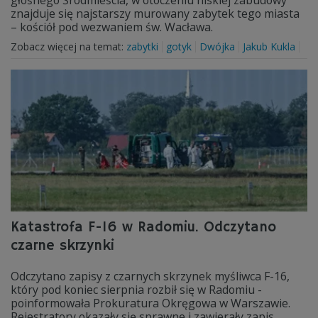
głośnego Śródmieścia, w otoczeniu niskiej zabudowy
znajduje się najstarszy murowany zabytek tego miasta
– kościół pod wezwaniem św. Wacława.
Zobacz więcej na temat:
zabytki
gotyk
Dwójka
Jakub Kukla
Katastrofa F-16 w Radomiu. Odczytano
czarne skrzynki
Odczytano zapisy z czarnych skrzynek myśliwca F-16,
który pod koniec sierpnia rozbił się w Radomiu -
poinformowała Prokuratura Okręgowa w Warszawie.
Rejestratory okazały się sprawne i zawierały zapis