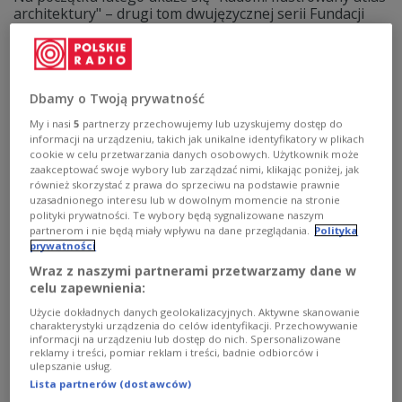
architektury" – drugi tom dwujęzycznej serii Fundacji
Centrum Architektury, prezentujący miasto poprzez
syntetyczne rysunki najważniejszych obiektów. O idei
serii i wizerunku polskich miast ze współautorkami
wydawnictwa- Moniką Lipko i Olgą Stawczyk rozmawiał
Krzyztof Grzybowski.
Dbamy o Twoją prywatność
Zobacz więcej na temat:
Polskie Radio 24
architektura
My i nasi
5
partnerzy przechowujemy lub uzyskujemy dostęp do
informacji na urządzeniu, takich jak unikalne identyfikatory w plikach
cookie w celu przetwarzania danych osobowych. Użytkownik może
zaakceptować swoje wybory lub zarządzać nimi, klikając poniżej, jak
również skorzystać z prawa do sprzeciwu na podstawie prawnie
uzasadnionego interesu lub w dowolnym momencie na stronie
polityki prywatności. Te wybory będą sygnalizowane naszym
partnerom i nie będą miały wpływu na dane przeglądania.
Polityka
prywatności
Wraz z naszymi partnerami przetwarzamy dane w
celu zapewnienia:
Użycie dokładnych danych geolokalizacyjnych. Aktywne skanowanie
charakterystyki urządzenia do celów identyfikacji. Przechowywanie
informacji na urządzeniu lub dostęp do nich. Spersonalizowane
Paraliż szpitala w Radomiu. W wodzie
reklamy i treści, pomiar reklam i treści, badnie odbiorców i
ulepszanie usług.
wykryto bakterię
Lista partnerów (dostawców)