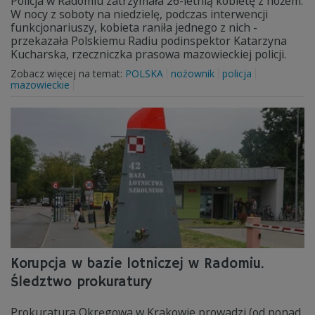
Policja w Radomiu zatrzymała 26-letnią kobietę z nożem.
W nocy z soboty na niedzielę, podczas interwencji
funkcjonariuszy, kobieta raniła jednego z nich -
przekazała Polskiemu Radiu podinspektor Katarzyna
Kucharska, rzeczniczka prasowa mazowieckiej policji.
Zobacz więcej na temat:
POLSKA
nożownik
policja
mazowieckie
Korupcja w bazie lotniczej w Radomiu.
Śledztwo prokuratury
Prokuratura Okręgowa w Krakowie prowadzi (od ponad