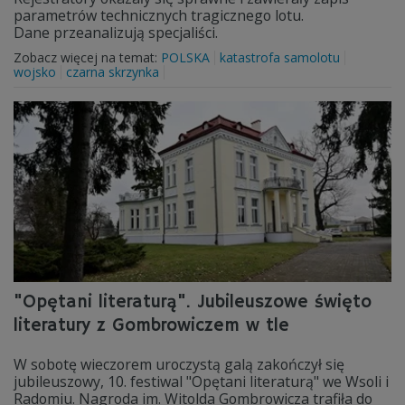
parametrów technicznych tragicznego lotu.
Dane przeanalizują specjaliści.
Zobacz więcej na temat:
POLSKA
katastrofa samolotu
wojsko
czarna skrzynka
"Opętani literaturą". Jubileuszowe święto
literatury z Gombrowiczem w tle
W sobotę wieczorem uroczystą galą zakończył się
jubileuszowy, 10. festiwal "Opętani literaturą" we Wsoli i
Radomiu. Nagroda im. Witolda Gombrowicza trafiła do