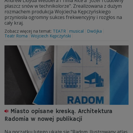
Andrew Lloyda Webbera i Tima Rice’a "Józef i cudowny
płaszcz snów w technikolorze". Zrealizowana z dużym
rozmachem produkcja Wojciecha Kępczyńskiego
przyniosła ogromny sukces frekwencyjny i rozgłos na
cały kraj.
Zobacz więcej na temat:
TEATR
musical
Dwójka
Teatr Roma
Wojciech Kępczyński
Miasto opisane kreską. Architektura
Radomia w nowej publikacji
Na początku lutego ukaże się "Radom. Ilustrowany atlas