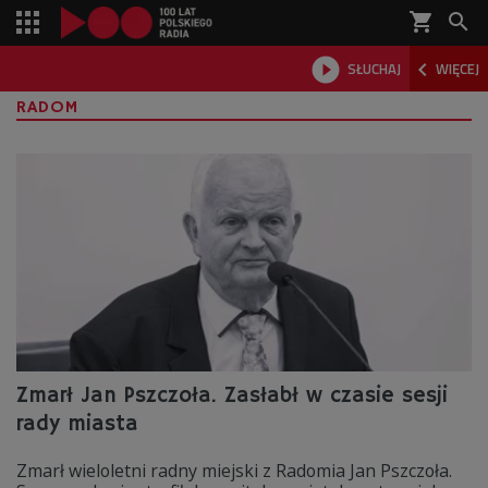
shopping_cart



SŁUCHAJ
WIĘCEJ

RADOM
Zmarł Jan Pszczoła. Zasłabł w czasie sesji
rady miasta
Zmarł wieloletni radny miejski z Radomia Jan Pszczoła.