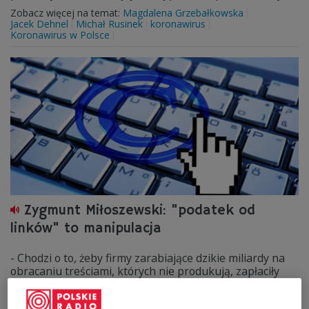
Zobacz więcej na temat:
Magdalena Grzebałkowska
Jacek Dehnel
Michał Rusinek
koronawirus
Koronawirus w Polsce
Zygmunt Miłoszewski: "podatek od
linków" to manipulacja
- Chodzi o to, żeby firmy zarabiające dzikie miliardy na
obracaniu treściami, których nie produkują, zapłaciły
licencję - podkreślał Zygmunt Miłoszewski w Dwójkowej
dyskusji na temat przygotowywanej przez Unię