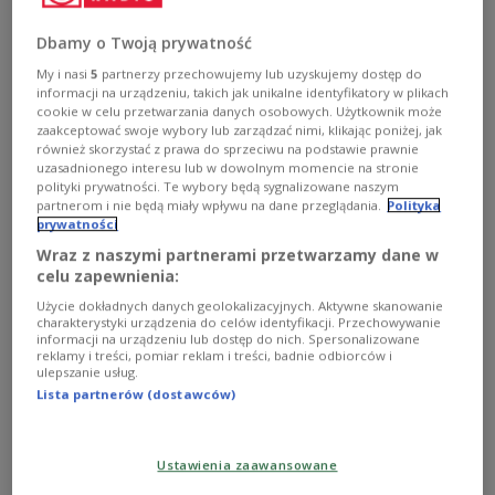
Europejską dyrektywy o prawach pokrewnych.
Zobacz więcej na temat:
prawo autorskie
KULTURA
Dbamy o Twoją prywatność
Unia Europejska
Michał Szułdrzyński
internet
My i nasi
5
partnerzy przechowujemy lub uzyskujemy dostęp do
informacji na urządzeniu, takich jak unikalne identyfikatory w plikach
cookie w celu przetwarzania danych osobowych. Użytkownik może
zaakceptować swoje wybory lub zarządzać nimi, klikając poniżej, jak
również skorzystać z prawa do sprzeciwu na podstawie prawnie
uzasadnionego interesu lub w dowolnym momencie na stronie
polityki prywatności. Te wybory będą sygnalizowane naszym
partnerom i nie będą miały wpływu na dane przeglądania.
Polityka
prywatności
Wraz z naszymi partnerami przetwarzamy dane w
celu zapewnienia:
Użycie dokładnych danych geolokalizacyjnych. Aktywne skanowanie
charakterystyki urządzenia do celów identyfikacji. Przechowywanie
Czym jest niepodległość?
informacji na urządzeniu lub dostęp do nich. Spersonalizowane
reklamy i treści, pomiar reklam i treści, badnie odbiorców i
ulepszanie usług.
Świętując setną rocznicę niepodległości spróbowaliśmy
Lista partnerów (dostawców)
odpowiedzieć na pytanie, co znaczy ona dla nas dzisiaj.
O jej wadze mówili m.in. Anna Dymna, Krzysztof Zanussi,
Janusz Majewski, Zygmunt Miłoszewski, Antoni Libera,
Jan A. P. Kaczmarek, Robert Górski, Jan Englert, Andrzej
Ustawienia zaawansowane
Seweryn.