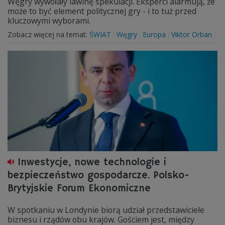
Węgry wywołały lawinę spekulacji. Eksperci alarmują, że
może to być element politycznej gry - i to tuż przed
kluczowymi wyborami.
Zobacz więcej na temat:
ŚWIAT
Węgry
Europa
Viktor Orban
Inwestycje, nowe technologie i
bezpieczeństwo gospodarcze. Polsko-
Brytyjskie Forum Ekonomiczne
W spotkaniu w Londynie biorą udział przedstawiciele
biznesu i rządów obu krajów. Gościem jest, między