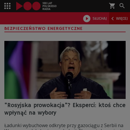
shopping_cart



SŁUCHAJ
WIĘCEJ

BEZPIECZEŃSTWO ENERGETYCZNE
"Rosyjska prowokacja"? Eksperci: ktoś chce
wpłynąć na wybory
Ładunki wybuchowe odkryte przy gazociągu z Serbii na