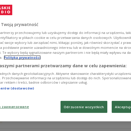
NASA zwróciła się do naukowców o pomoc w utworzeni
budżetowych opracowany wcześniej program badania Cze
Zobacz więcej na temat:
astronautyka
astronomia
curiosity
 Twoją prywatność
artnerzy przechowujemy lub uzyskujemy dostęp do informacji na urządzeniu, taki
entyfikatory w plikach cookie w celu przetwarzania danych osobowych. Użytkown
ć swoje wybory lub zarządzać nimi, klikając poniżej, jak również skorzystać z pra
na podstawie prawnie uzasadnionego interesu lub w dowolnym momencie na stroni
i. Te wybory będą sygnalizowane naszym partnerom i nie będą miały wpływu na d
a.
Polityka prywatności
Co dalej z Warszawską Operą Kamera
aszymi partnerami przetwarzamy dane w celu zapewnienia:
adnych danych geolokalizacyjnych. Aktywne skanowanie charakterystyki urządzen
Po ostatnich cięciach budżetowych fundusze WOK-u skoń
ji. Przechowywanie informacji na urządzeniu lub dostęp do nich. Spersonalizowane
iar reklam i treści, badnie odbiorców i ulepszanie usług.
tym czasie nie zostanie zagrane żadne przedstawienie.
tnerów (dostawców)
Zobacz więcej na temat:
dzieje się
filharmonia narodowa
Ka
a zaawansowane
Odrzucenie wszystkich
Akceptuj