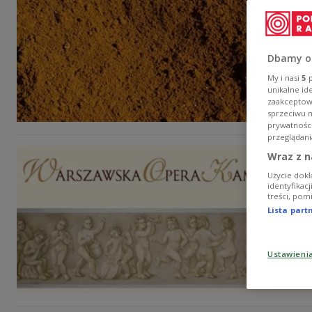
Dbamy o
My i nasi
5
p
unikalne id
zaakceptowa
sprzeciwu 
prywatnośc
przeglądani
Wraz z n
Użycie dokł
identyfikac
treści, pom
Lista par
Ustawieni