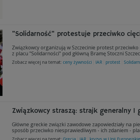
"Solidarność" protestuje przeciwko cięc
Związkowcy organizują w Szczecinie protest przeciwk
z placu "Solidarności" pod główną Bramę Stoczni Szczeci
Zobacz więcej na temat:
ceny żywności
IAR
protest
Solidar
Związkowcy straszą: strajk generalny 1 
Główne greckie związki zawodowe zapowiedziały na pier
sposób przeciwko niesprawiedliwym - ich zdaniem - pl
Zobacz więcej na temat:
Grecja
IAR
kryzys w Unii Europejskie