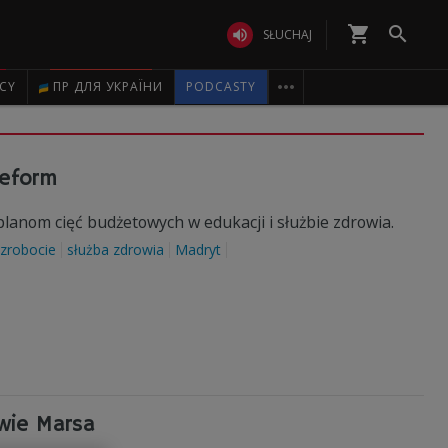
shopping_cart


SŁUCHAJ

ICY
ПР ДЛЯ УКРАЇНИ
PODCASTY
reform
planom cięć budżetowych w edukacji i służbie zdrowia.
zrobocie
służba zdrowia
Madryt
wie Marsa