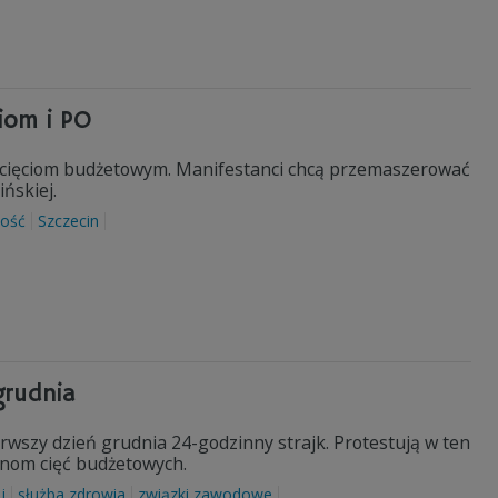
iom i PO
o cięciom budżetowym. Manifestanci chcą przemaszerować
ńskiej.
ność
Szczecin
grudnia
wszy dzień grudnia 24-godzinny strajk. Protestują w ten
anom cięć budżetowych.
j
służba zdrowia
związki zawodowe