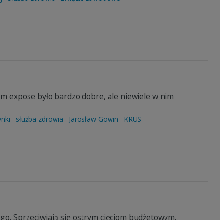
m expose było bardzo dobre, ale niewiele w nim
nki
służba zdrowia
Jarosław Gowin
KRUS
ego. Sprzeciwiają się ostrym cięciom budżetowym.