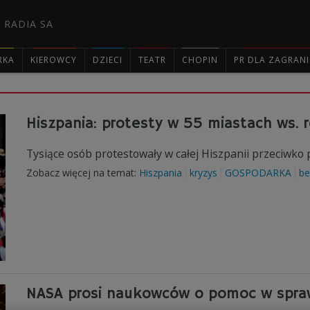
 RADIA SA
RKA
KIEROWCY
DZIECI
TEATR
CHOPIN
PR DLA ZAGRAN

Hiszpania: protesty w 55 miastach ws. 
Tysiące osób protestowały w całej Hiszpanii przeciwko 
Zobacz więcej na temat:
Hiszpania
kryzys
GOSPODARKA
be
NASA prosi naukowców o pomoc w spra