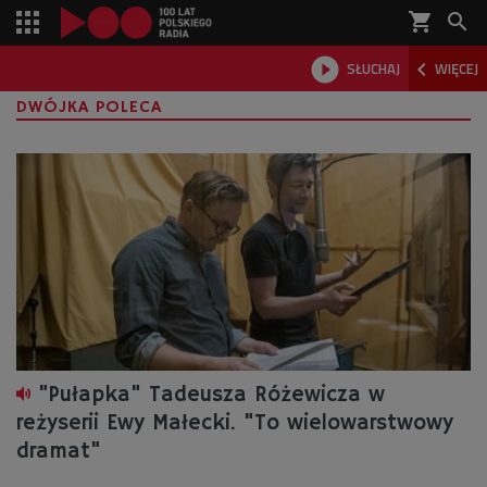
shopping_cart



SŁUCHAJ
WIĘCEJ

DWÓJKA POLECA
"Pułapka" Tadeusza Różewicza w
reżyserii Ewy Małecki. "To wielowarstwowy
dramat"