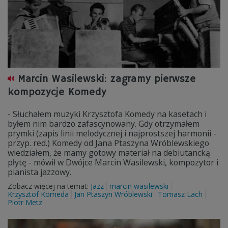
Marcin Wasilewski: zagramy pierwsze
kompozycje Komedy
- Słuchałem muzyki Krzysztofa Komedy na kasetach i
byłem nim bardzo zafascynowany. Gdy otrzymałem
prymki (zapis linii melodycznej i najprostszej harmonii -
przyp. red.) Komedy od Jana Ptaszyna Wróblewskiego
wiedziałem, że mamy gotowy materiał na debiutancką
płytę - mówił w Dwójce Marcin Wasilewski, kompozytor i
pianista jazzowy.
Zobacz więcej na temat:
Jazz
marcin wasilewski
Krzysztof Komeda
Jan Ptaszyn Wróblewski
Tomasz Lach
Piotr Metz