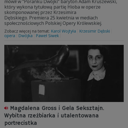
mówił w "Poranku Dwójki" baryton Adam Kruszewski,
który wykona tytułową partię Hioba w operze
skomponowanej przez Krzesimira
Dębskiego. Premiera 25 kwietnia w mediach
społecznościowych Polskiej Opery Królewskiej.
Zobacz więcej na temat:
Karol Wojtyła
Krzesimir Dębski
opera
Dwójka
Paweł Siwek
Magdalena Gross i Gela Seksztajn.
Wybitna rzeźbiarka i utalentowana
portrecistka