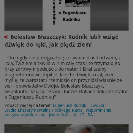
Bolesław Błaszczyk: Rudnik lubił wziąć
dźwięk do ręki, jak piędź ziemi
- On nigdy nie pożegnał się ze swoim dziedzictwem, z
rolą. Ta ziemia tkwiła w nim cały czas i to trzymało go
przy zdrowym podejściu do materii. Brał taśmy
magnetofonowe, lepił je, kleił te dźwięki i ciął, więc
myślę, że warsztat i rzemiosło on przyniósł właśnie ze
wsi - opowiadał w Dwójce Bolesław Błaszczyk,
współautor książki "Ptacy i ludzie. Ballada dokumentalna
o Eugeniuszu Rudniku".
Zobacz więcej na temat:
Eugeniusz Rudnik
Dwójka
Studio Eksperymentalne Polskiego Radia
wspomnienie
muzyka współczesna
Jakub Kukla
KULTURA