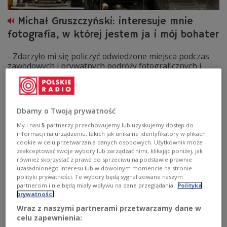
Michał Gruszczyński: interesuje mnie
fotografia, w której jestem ja i mój bohater
- Zdarzyło mi się policzyć odwiedzone miejsca podczas
zawodowych i prywatnych podróży fotograficznych i
przekroczyłem liczbę 50. Do niektórych miejsc
powracam kilkukrotnie, jak do Kirgizji – to była jedna z
ciekawszych podróży. Zrobiłem tam pierwsze poważne i
dobre zdjęcia, które zostały docenione - opowiadał w
Dbamy o Twoją prywatność
Dwójce fotograf Michał Gruszczyński.
My i nasi
5
partnerzy przechowujemy lub uzyskujemy dostęp do
Zobacz więcej na temat:
zdjęcia
Dwójka
Paweł Siwek
informacji na urządzeniu, takich jak unikalne identyfikatory w plikach
fotografia
podróże
STYL ŻYCIA
cookie w celu przetwarzania danych osobowych. Użytkownik może
zaakceptować swoje wybory lub zarządzać nimi, klikając poniżej, jak
również skorzystać z prawa do sprzeciwu na podstawie prawnie
uzasadnionego interesu lub w dowolnym momencie na stronie
polityki prywatności. Te wybory będą sygnalizowane naszym
partnerom i nie będą miały wpływu na dane przeglądania.
Polityka
prywatności
Wraz z naszymi partnerami przetwarzamy dane w
celu zapewnienia: