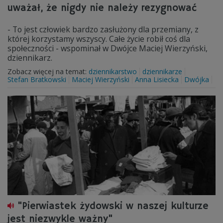
uważał, że nigdy nie należy rezygnować
- To jest człowiek bardzo zasłużony dla przemiany, z
której korzystamy wszyscy. Całe życie robił coś dla
społeczności - wspominał w Dwójce Maciej Wierzyński,
dziennikarz.
Zobacz więcej na temat:
dziennikarstwo
dziennikarze
Stefan Bratkowski
Maciej Wierzyński
Anna Lisiecka
Dwójka
"Pierwiastek żydowski w naszej kulturze
jest niezwykle ważny"