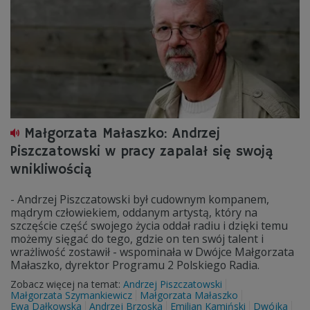
Małgorzata Małaszko: Andrzej
Piszczatowski w pracy zapalał się swoją
wnikliwością
- Andrzej Piszczatowski był cudownym kompanem,
mądrym człowiekiem, oddanym artystą, który na
szczęście część swojego życia oddał radiu i dzięki temu
możemy sięgać do tego, gdzie on ten swój talent i
wrażliwość zostawił - wspominała w Dwójce Małgorzata
Małaszko, dyrektor Programu 2 Polskiego Radia.
Zobacz więcej na temat:
Andrzej Piszczatowski
Małgorzata Szymankiewicz
Małgorzata Małaszko
Ewa Dałkowska
Andrzej Brzoska
Emilian Kamiński
Dwójka