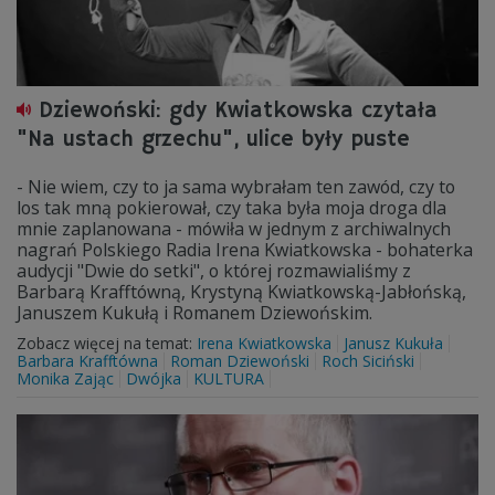
Dziewoński: gdy Kwiatkowska czytała
"Na ustach grzechu", ulice były puste
- Nie wiem, czy to ja sama wybrałam ten zawód, czy to
los tak mną pokierował, czy taka była moja droga dla
mnie zaplanowana - mówiła w jednym z archiwalnych
nagrań Polskiego Radia Irena Kwiatkowska - bohaterka
audycji "Dwie do setki", o której rozmawialiśmy z
Barbarą Krafftówną, Krystyną Kwiatkowską-Jabłońską,
Januszem Kukułą i Romanem Dziewońskim.
Zobacz więcej na temat:
Irena Kwiatkowska
Janusz Kukuła
Barbara Krafftówna
Roman Dziewoński
Roch Siciński
Monika Zając
Dwójka
KULTURA