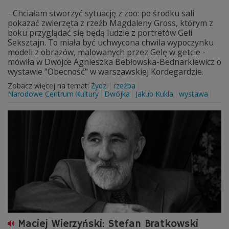
- Chciałam stworzyć sytuację z zoo: po środku sali
pokazać zwierzęta z rzeźb Magdaleny Gross, którym z
boku przyglądać się będą ludzie z portretów Geli
Seksztajn. To miała być uchwycona chwila wypoczynku
modeli z obrazów, malowanych przez Gelę w getcie -
mówiła w Dwójce Agnieszka Bebłowska-Bednarkiewicz o
wystawie "Obecność" w warszawskiej Kordegardzie.
Zobacz więcej na temat:
Żydzi
rzeźba
Narodowe Centrum Kultury
Dwójka
Jakub Kukla
wystawa
Maciej Wierzyński: Stefan Bratkowski