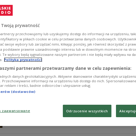
"Chopinem francuskich organów", podbi
Karol Mossakowski to nazwisko, które w świecie muzyki 
mieszkający od 15 lat w Paryżu, zdobył międzynarodowe
 Twoją prywatność
Jego kariera jest przykładem tego, jak talent, pasja i 
nowoczesnym spojrzeniem na muzykę. Dziennik "Le Figa
artnerzy przechowujemy lub uzyskujemy dostęp do informacji na urządzeniu, taki
organów". W 2025 roku uhonorowano go tytułem "Wybitn
entyfikatory w plikach cookie w celu przetwarzania danych osobowych. Użytkown
Polski poprzez muzykę, opowiedział Adzie Janiszewskie
ć swoje wybory lub zarządzać nimi, klikając poniżej, jak również skorzystać z pra
na podstawie prawnie uzasadnionego interesu lub w dowolnym momencie na stroni
Zobacz więcej na temat:
Polonia
Francja
Paryż
muzyka klas
i. Te wybory będą sygnalizowane naszym partnerom i nie będą miały wpływu na d
a.
Polityka prywatności
Skarb z kościoła św. Wacława w Krzano
aszymi partnerami przetwarzamy dane w celu zapewnienia:
adnych danych geolokalizacyjnych. Aktywne skanowanie charakterystyki urządzen
Tym razem wybraliśmy się w podróż do Krzanowic - mie
ji. Przechowywanie informacji na urządzeniu lub dostęp do nich. Spersonalizowane
iar reklam i treści, badnie odbiorców i ulepszanie usług.
właśnie tam w centrum niewielkiego miasteczka, w koś
dekadzie XX wieku organy. Są one niezwykle cennym, 
tnerów (dostawców)
organowego.
Zobacz więcej na temat:
Patrycja Zisch
Górny Śląsk
Dwójka
a zaawansowane
Odrzucenie wszystkich
Akceptuj