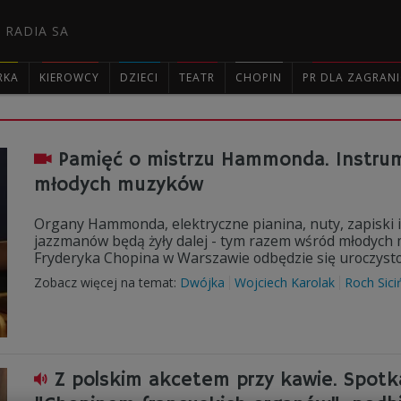
 RADIA SA
RKA
KIEROWCY
DZIECI
TEATR
CHOPIN
PR DLA ZAGRAN

Pamięć o mistrzu Hammonda. Instrum
młodych muzyków
Organy Hammonda, elektryczne pianina, nuty, zapiski i
jazzmanów będą żyły dalej - tym razem wśród młodych
Fryderyka Chopina w Warszawie odbędzie się uroczysto
Zobacz więcej na temat:
Dwójka
Wojciech Karolak
Roch Sici
Z polskim akcetem przy kawie. Spot