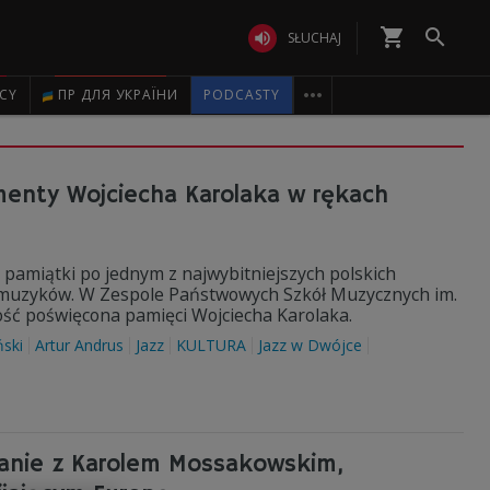
shopping_cart


SŁUCHAJ

ICY
ПР ДЛЯ УКРАЇНИ
PODCASTY
enty Wojciecha Karolaka w rękach
 pamiątki po jednym z najwybitniejszych polskich
 muzyków. W Zespole Państwowych Szkół Muzycznych im.
ść poświęcona pamięci Wojciecha Karolaka.
ński
Artur Andrus
Jazz
KULTURA
Jazz w Dwójce
kanie z Karolem Mossakowskim,