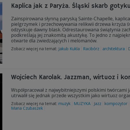
Kaplica jak z Paryża. Śląski skarb gotyk
Zainspirowana słynną paryską Sainte-Chapelle, kaplic
pielgrzymek i przechowywania relikwii drzewa krzyża św
odzyskuje dawny blask. Odrestaurowana świątynia zac
podkreślają jej znakomitą akustykę. To jedno z najpię
otwarte dla zwiedzających i melomanów.
Zobacz więcej na temat:
Jakub Kukla
Racibórz
architektura
Wojciech Karolak. Jazzman, wirtuoz i k
Współpracował z najwybitniejszymi polskimi twórcami 
utrwalił się jednak przede wszystkim jako wirtuoz or
Zobacz więcej na temat:
muzyk
MUZYKA
Jazz
kompozytor
Maria Czubaszek