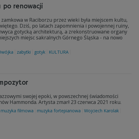
u po renowacji
a zamkowa w Raciborzu przez wieki była miejscem kultu,
iętego. Dziś, po latach zapomnienia i powojennej ruiny,
hwyca gotycką architekturą, a zrekonstruowane organy
kniejszych miejsc sakralnych Górnego Śląska - na nowo
Dwójka
zabytki
gotyk
KULTURA
ompozytor
jazzowymi swojej epoki, w powszechnej świadomości
ganów Hammonda. Artysta zmarł 23 czerwca 2021 roku.
muzyka filmowa
muzyka fortepianowa
Wojciech Karolak