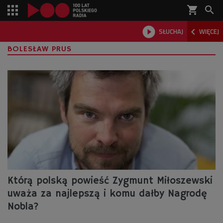
shopping_cart



SŁUCHAJ
WIĘCEJ

BOLESŁAW PRUS
Którą polską powieść Zygmunt Miłoszewski
uważa za najlepszą i komu dałby Nagrodę
Nobla?