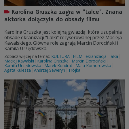
Karolina Gruszka zagra w "Lalce". Znana
aktorka dołączyła do obsady filmu
Karolina Gruszka jest kolejną gwiazdą, która uzupełnia
obsadę ekranizacji "Lalki" reżyserowanej przez Macieja
Kawalskiego. Główne role zagrają Marcin Dorociński i
Kamila Urzędowska.
Zobacz więcej na temat:
KULTURA
FILM
ekranizacja
lalka
Maciej Kawalski
Karolina Gruszka
Marcin Dorociński
Kamila Urzędowska
Marek Kondrat
Maja Komorowska
Agata Kulesza
Andrzej Seweryn
Trójka