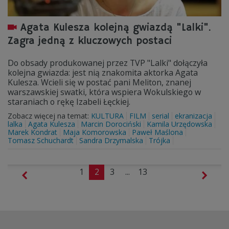
Agata Kulesza kolejną gwiazdą "Lalki".
Zagra jedną z kluczowych postaci
Do obsady produkowanej przez TVP "Lalki" dołączyła
kolejna gwiazda: jest nią znakomita aktorka Agata
Kulesza. Wcieli się w postać pani Meliton, znanej
warszawskiej swatki, która wspiera Wokulskiego w
staraniach o rękę Izabeli Łęckiej.
Zobacz więcej na temat:
KULTURA
FILM
serial
ekranizacja
lalka
Agata Kulesza
Marcin Dorociński
Kamila Urzędowska
Marek Kondrat
Maja Komorowska
Paweł Maślona
Tomasz Schuchardt
Sandra Drzymalska
Trójka
1
2
3
...
13