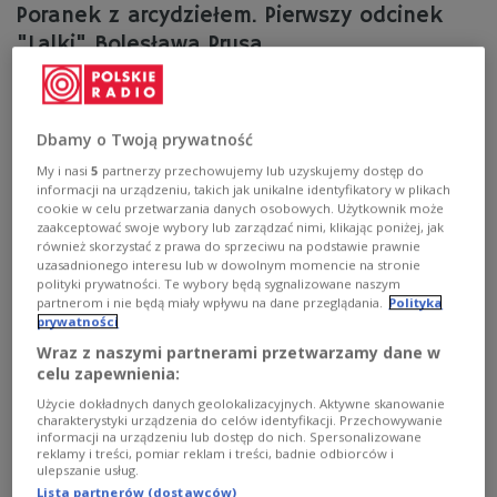
Poranek z arcydziełem. Pierwszy odcinek
"Lalki" Bolesława Prusa
29 września 1887 roku na pierwszej i drugiej stronie
porannego dodatku "Kuriera Codziennego"
wydrukowano początek nowej powieści Bolesława Prusa
Dbamy o Twoją prywatność
pod tytułem "Lalka". Wtedy nikt nie wiedział jeszcze, z
My i nasi
5
partnerzy przechowujemy lub uzyskujemy dostęp do
czym ma do czynienia. Na uznanie "Lalka" musiała
informacji na urządzeniu, takich jak unikalne identyfikatory w plikach
zresztą czekać bardzo długo, nawet po wydaniu
cookie w celu przetwarzania danych osobowych. Użytkownik może
książkowym.
zaakceptować swoje wybory lub zarządzać nimi, klikając poniżej, jak
również skorzystać z prawa do sprzeciwu na podstawie prawnie
Zobacz więcej na temat:
KSIĄŻKA
książki
literatura
proza
lalka
pisarz
HISTORIA
historia Polski
Stanisław Wokulski
uzasadnionego interesu lub w dowolnym momencie na stronie
Ignacy Rzecki
Eliza Orzeszkowa
Henryk Sienkiewicz
polityki prywatności. Te wybory będą sygnalizowane naszym
prasa drukowana
prasa
Gazeta Polska
kurier
partnerom i nie będą miały wpływu na dane przeglądania.
Polityka
prywatności
Wraz z naszymi partnerami przetwarzamy dane w
celu zapewnienia:
Użycie dokładnych danych geolokalizacyjnych. Aktywne skanowanie
charakterystyki urządzenia do celów identyfikacji. Przechowywanie
informacji na urządzeniu lub dostęp do nich. Spersonalizowane
reklamy i treści, pomiar reklam i treści, badnie odbiorców i
ulepszanie usług.
Lista partnerów (dostawców)