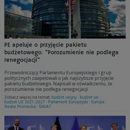
PE apeluje o przyjęcie pakietu
budżetowego. "Porozumienie nie podlega
renegocjacji"
Przewodniczący Parlamentu Europejskiego i grup
politycznych zaapelowali o jak najszybsze przyjęcie
pakietu budżetowego. Napisali w oświadczeniu, że
porozumienie nie podlega renegocjacji.
Zobacz więcej na temat:
budżet unijny
budżet ue
budżet UE 2021-2027
Parlament Europejski
Europa
Beata Płomecka
ŚWIAT