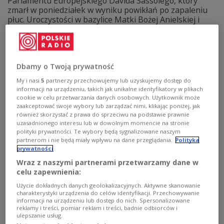
Parlamentu Europejskiego Davida Sassolego, który
zmarł w poniedziałek w wyniku powikłań po zapaleniu
płuc. Uroczystości w bazylice Matki Bożej Anielskiej i
Męczenników miały charakter państwowy. Obok
prezydenta i premiera Włoch obecni byli
przewodniczący: Komisji Europejskiej, Ursula von der
Leyen i Rady Europejskiej Charles Michel.
Dbamy o Twoją prywatność
Zobacz więcej na temat:
ŚWIAT
Europa
Włochy
Rzym
odeszli 2021
Parlament Europejski
śmierć
My i nasi
5
partnerzy przechowujemy lub uzyskujemy dostęp do
Ursula von der Leyen
Sergio Mattarella
informacji na urządzeniu, takich jak unikalne identyfikatory w plikach
cookie w celu przetwarzania danych osobowych. Użytkownik może
zaakceptować swoje wybory lub zarządzać nimi, klikając poniżej, jak
również skorzystać z prawa do sprzeciwu na podstawie prawnie
uzasadnionego interesu lub w dowolnym momencie na stronie
polityki prywatności. Te wybory będą sygnalizowane naszym
partnerom i nie będą miały wpływu na dane przeglądania.
Polityka
prywatności
Wraz z naszymi partnerami przetwarzamy dane w
celu zapewnienia:
Użycie dokładnych danych geolokalizacyjnych. Aktywne skanowanie
charakterystyki urządzenia do celów identyfikacji. Przechowywanie
informacji na urządzeniu lub dostęp do nich. Spersonalizowane
reklamy i treści, pomiar reklam i treści, badnie odbiorców i
Zmiana na stanowisku szefa PE.
ulepszanie usług.