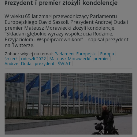
Prezydent i premier złożyli kondolencje
W wieku 65 lat zmarł przewodniczący Parlamentu
Europejskiego David Sassoli. Prezydent Andrzej Duda i
premier Mateusz Morawiecki złożyli kondolencje.
"Składam głębokie wyrazy współczucia Rodzinie,
Przyjaciołom i Współpracownikom" - napisał prezydent
na Twitterze.
Zobacz więcej na temat:
Parlament Europejski
Europa
śmierć
odeszli 2022
Mateusz Morawiecki
premier
Andrzej Duda
prezydent
ŚWIAT