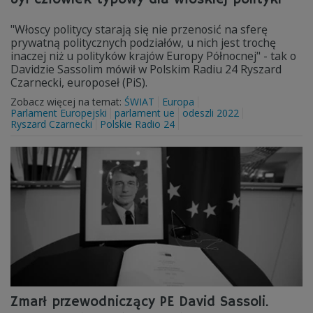
"Włoscy politycy starają się nie przenosić na sferę
prywatną politycznych podziałów, u nich jest trochę
inaczej niż u polityków krajów Europy Północnej" - tak o
Davidzie Sassolim mówił w Polskim Radiu 24 Ryszard
Czarnecki, europoseł (PiS).
Zobacz więcej na temat:
ŚWIAT
Europa
Parlament Europejski
parlament ue
odeszli 2022
Ryszard Czarnecki
Polskie Radio 24
Zmarł przewodniczący PE David Sassoli.