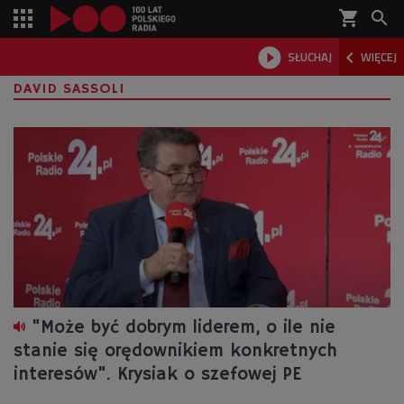
shopping_cart



SŁUCHAJ
WIĘCEJ

DAVID SASSOLI
"Może być dobrym liderem, o ile nie
stanie się orędownikiem konkretnych
interesów". Krysiak o szefowej PE