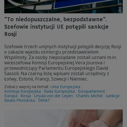
"To niedopuszczalne, bezpodstawne".
Szefowie instytucji UE potępili sankcje
Rosji
Szefowie trzech unijnych instytucji potępili decyzję Rosji
o zakazie wjazdu ośmiorgu przedstawicielom
Wspólnoty. Za osoby niepożądane zostali uznani m.in.
wiceszefowa Komisji Europejskiej Vera Jourova i
przewodniczący Parlamentu Europejskiego David
Sassoli. Na czarną listę wpisani zostali urzędnicy z
Łotwy, Estonii, Francji, Szwecji i Niemiec.
Zobacz więcej na temat:
Unia Europejska
Komisja Europejska
Rada Europejska
Europarlament
Europa
Rosja
Ursula von der Leyen
Charles Michel
sankcje
Beata Płomecka
ŚWIAT