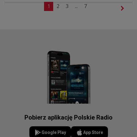
1
2
3
...
7
Pobierz aplikację Polskie Radio
Google Play
App Store