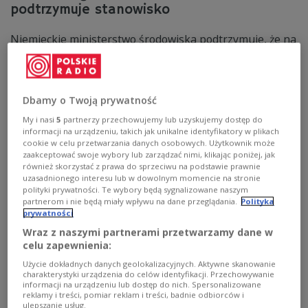
podtrzymuje stanowisko
Niemieckie ministerstwo środowiska podtrzymuje, że na
tamtejszy smog wyraźnie wpływa zanieczyszczenie
powietrza z Polski. Taką informację usłyszał
korespondent Polskiego Radia w Berlinie, Adam
Górczewski.
Dbamy o Twoją prywatność
Zobacz więcej na temat:
ŚWIAT
Niemcy
ekologia
My i nasi
5
partnerzy przechowujemy lub uzyskujemy dostęp do
jakość powietrza
klimat
smog
informacji na urządzeniu, takich jak unikalne identyfikatory w plikach
cookie w celu przetwarzania danych osobowych. Użytkownik może
zaakceptować swoje wybory lub zarządzać nimi, klikając poniżej, jak
również skorzystać z prawa do sprzeciwu na podstawie prawnie
uzasadnionego interesu lub w dowolnym momencie na stronie
polityki prywatności. Te wybory będą sygnalizowane naszym
partnerom i nie będą miały wpływu na dane przeglądania.
Polityka
prywatności
Wraz z naszymi partnerami przetwarzamy dane w
celu zapewnienia:
Użycie dokładnych danych geolokalizacyjnych. Aktywne skanowanie
charakterystyki urządzenia do celów identyfikacji. Przechowywanie
informacji na urządzeniu lub dostęp do nich. Spersonalizowane
Kiedy Zeit zamienił się w czas? Co było
reklamy i treści, pomiar reklam i treści, badnie odbiorców i
ulepszanie usług.