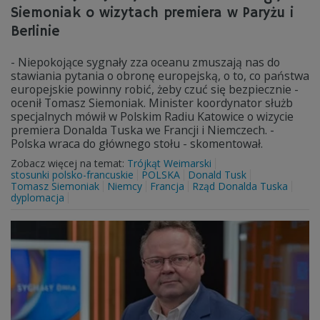
Siemoniak o wizytach premiera w Paryżu i
Berlinie
- Niepokojące sygnały zza oceanu zmuszają nas do
stawiania pytania o obronę europejską, o to, co państwa
europejskie powinny robić, żeby czuć się bezpiecznie -
ocenił Tomasz Siemoniak. Minister koordynator służb
specjalnych mówił w Polskim Radiu Katowice o wizycie
premiera Donalda Tuska we Francji i Niemczech. -
Polska wraca do głównego stołu - skomentował.
Zobacz więcej na temat:
Trójkąt Weimarski
stosunki polsko-francuskie
POLSKA
Donald Tusk
Tomasz Siemoniak
Niemcy
Francja
Rząd Donalda Tuska
dyplomacja