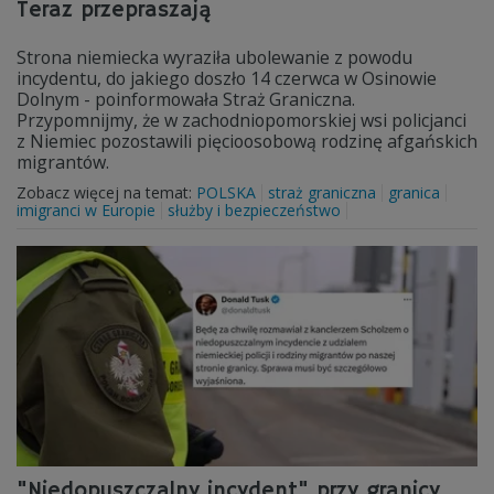
Teraz przepraszają
Strona niemiecka wyraziła ubolewanie z powodu
incydentu, do jakiego doszło 14 czerwca w Osinowie
Dolnym - poinformowała Straż Graniczna.
Przypomnijmy, że w zachodniopomorskiej wsi policjanci
z Niemiec pozostawili pięcioosobową rodzinę afgańskich
migrantów.
Zobacz więcej na temat:
POLSKA
straż graniczna
granica
imigranci w Europie
służby i bezpieczeństwo
"Niedopuszczalny incydent" przy granicy.