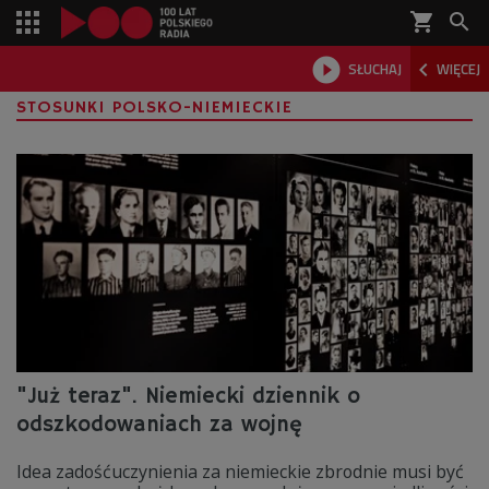
shopping_cart



SŁUCHAJ
WIĘCEJ

STOSUNKI POLSKO-NIEMIECKIE
"Już teraz". Niemiecki dziennik o
odszkodowaniach za wojnę
Idea zadośćuczynienia za niemieckie zbrodnie musi być