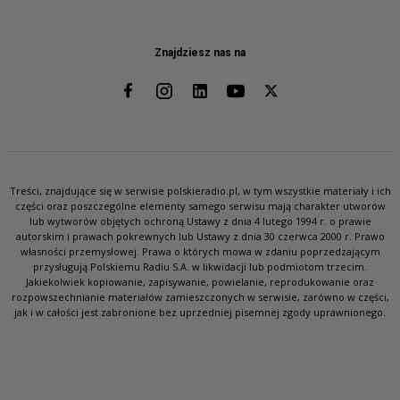
Znajdziesz nas na
Treści, znajdujące się w serwisie polskieradio.pl, w tym wszystkie materiały i ich
części oraz poszczególne elementy samego serwisu mają charakter utworów
lub wytworów objętych ochroną Ustawy z dnia 4 lutego 1994 r. o prawie
autorskim i prawach pokrewnych lub Ustawy z dnia 30 czerwca 2000 r. Prawo
własności przemysłowej. Prawa o których mowa w zdaniu poprzedzającym
przysługują Polskiemu Radiu S.A. w likwidacji lub podmiotom trzecim.
Jakiekolwiek kopiowanie, zapisywanie, powielanie, reprodukowanie oraz
rozpowszechnianie materiałów zamieszczonych w serwisie, zarówno w części,
jak i w całości jest zabronione bez uprzedniej pisemnej zgody uprawnionego.