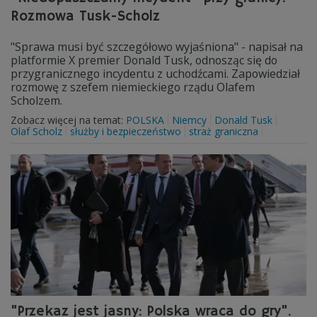
Rozmowa Tusk-Scholz
"Sprawa musi być szczegółowo wyjaśniona" - napisał na
platformie X premier Donald Tusk, odnosząc się do
przygranicznego incydentu z uchodźcami. Zapowiedział
rozmowę z szefem niemieckiego rządu Olafem
Scholzem.
Zobacz więcej na temat:
POLSKA
Niemcy
Donald Tusk
Olaf Scholz
służby i bezpieczeństwo
straż graniczna
"Przekaz jest jasny: Polska wraca do gry".