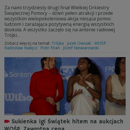
Za nami trzydziesty drugi finał Wielkiej Orkiestry
Świątecznej Pomocy – dzień pełen atrakcji i przede
wszystkim wielopokoleniowa akcja niosąca pomoc
ludziom i zarażająca pozytywną energią wszystkich
dookoła. A wszystko zaczęło się na antenie radiowej
Trójki…
Zobacz więcej na temat:
Trójka
Jurek Owsiak
WOŚP
Radosław Nałęcz
Piotr Firan
Józef Niewiarowski
Sukienka Igi Świątek hitem na aukcjach
WOŚP. Zawrotna cena