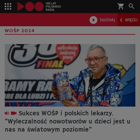
shopping_cart



SŁUCHAJ
WIĘCEJ

WOŚP 2024
Sukces WOŚP i polskich lekarzy.
"Wyleczalność nowotworów u dzieci jest u
nas na światowym poziomie"