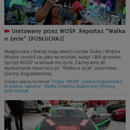
Uratowany przez WOŚP. Reportaż "Walka
o życie" [POSŁUCHAJ]
Małgorzata i Maciej mają dwóch synów: Kubę i Wojtka.
Wojtek urodził się jako wcześniak, ważył 1400 gramów.
Sprzęt WOŚP uratował mu życie. Zachęcamy do
wysłuchania reportażu pt. "Walka o życie" autorstwa
Joanny Bogusławskiej.
Zobacz więcej na temat:
Trójka
WOŚP
Joanna Bogusławska
pr poleca
reportaż
Wielka Orkiestra Świątecznej Pomocy
Jurek Owsiak