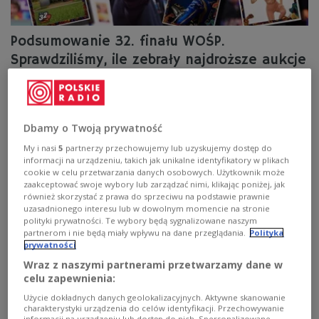
Podsumowanie 32. finału WOŚP.
Sprawdziliśmy, ile zebrały najdroższe aukcje
internetowe
32. finał WOŚP odbył się już dwa tygodnie temu. 29
stycznia udało się zebrać 175 426 813 zł. Do 9
Dbamy o Twoją prywatność
lutego trwały aukcje internetowe, w których wylicytować
można było wyjątkowe przedmioty lub spotkania.
My i nasi
5
partnerzy przechowujemy lub uzyskujemy dostęp do
informacji na urządzeniu, takich jak unikalne identyfikatory w plikach
Sprawdziliśmy, jakie licytacje cieszyły się największym
cookie w celu przetwarzania danych osobowych. Użytkownik może
powodzeniem.
zaakceptować swoje wybory lub zarządzać nimi, klikając poniżej, jak
Zobacz więcej na temat:
WOŚP
pandemia
zdrowie
również skorzystać z prawa do sprzeciwu na podstawie prawnie
Wielka Orkiestra Świątecznej Pomocy
POLSKA
uzasadnionego interesu lub w dowolnym momencie na stronie
polityki prywatności. Te wybory będą sygnalizowane naszym
partnerom i nie będą miały wpływu na dane przeglądania.
Polityka
prywatności
Wraz z naszymi partnerami przetwarzamy dane w
celu zapewnienia:
Użycie dokładnych danych geolokalizacyjnych. Aktywne skanowanie
charakterystyki urządzenia do celów identyfikacji. Przechowywanie
informacji na urządzeniu lub dostęp do nich. Spersonalizowane