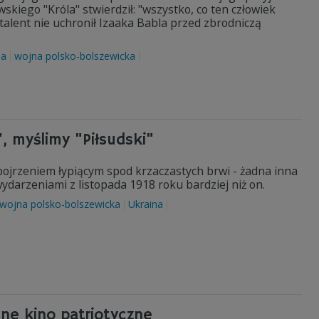
kiego "Króla" stwierdził: "wszystko, co ten człowiek
 talent nie uchronił Izaaka Babla przed zbrodniczą
ja
wojna polsko-bolszewicka
, myślimy "Piłsudski"
ojrzeniem łypiącym spod krzaczastych brwi - żadna inna
ydarzeniami z listopada 1918 roku bardziej niż on.
wojna polsko-bolszewicka
Ukraina
nne kino patriotyczne