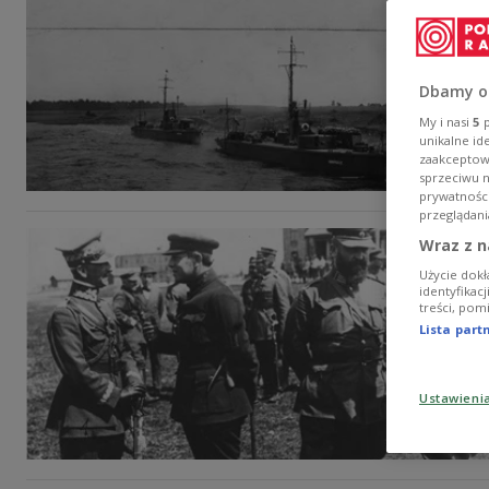
Dbamy o
My i nasi
5
p
unikalne id
zaakceptowa
sprzeciwu 
prywatnośc
przeglądani
Wraz z n
Użycie dokł
identyfikac
treści, pom
Lista par
Ustawieni