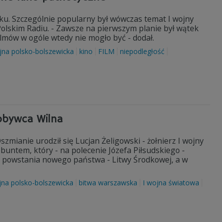
oku. Szczególnie popularny był wówczas temat I wojny
Polskim Radiu. - Zawsze na pierwszym planie był wątek
lmów w ogóle wtedy nie mogło być - dodał.
jna polsko-bolszewicka
kino
FILM
niepodległość
dobywca Wilna
zmianie urodził się Lucjan Żeligowski - żołnierz I wojny
 buntem, który - na polecenie Józefa Piłsudskiego -
o powstania nowego państwa - Litwy Środkowej, a w
na polsko-bolszewicka
bitwa warszawska
I wojna światowa