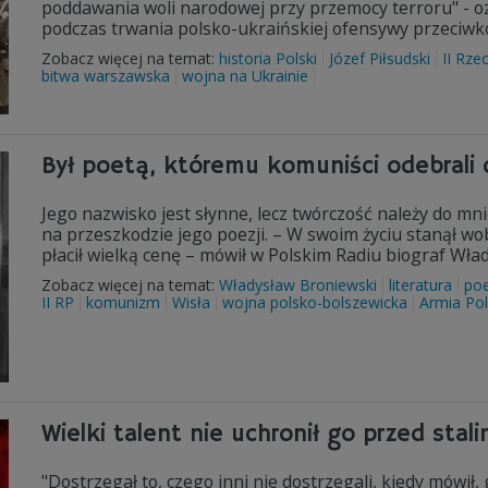
poddawania woli narodowej przy przemocy terroru" - oz
podczas trwania polsko-ukraińskiej ofensywy przeciwk
Zobacz więcej na temat:
historia Polski
Józef Piłsudski
II Rze
bitwa warszawska
wojna na Ukrainie
Był poetą, któremu komuniści odebrali 
Jego nazwisko jest słynne, lecz twórczość należy do mnie
na przeszkodzie jego poezji. – W swoim życiu stanął w
płacił wielką cenę – mówił w Polskim Radiu biograf W
Zobacz więcej na temat:
Władysław Broniewski
literatura
poe
II RP
komunizm
Wisła
wojna polsko-bolszewicka
Armia Po
Wielki talent nie uchronił go przed sta
"Dostrzegał to, czego inni nie dostrzegali, kiedy mówił, 