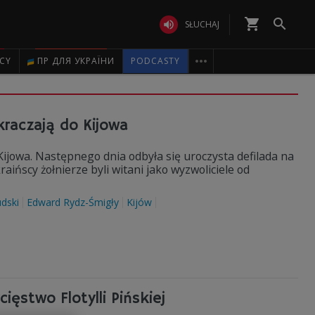
shopping_cart


SŁUCHAJ

ICY
ПР ДЛЯ УКРАЇНИ
PODCASTY
kraczają do Kijowa
 Kijowa. Następnego dnia odbyła się uroczysta defilada na
raińscy żołnierze byli witani jako wyzwoliciele od
udski
Edward Rydz-Śmigły
Kijów
ęstwo Flotylli Pińskiej