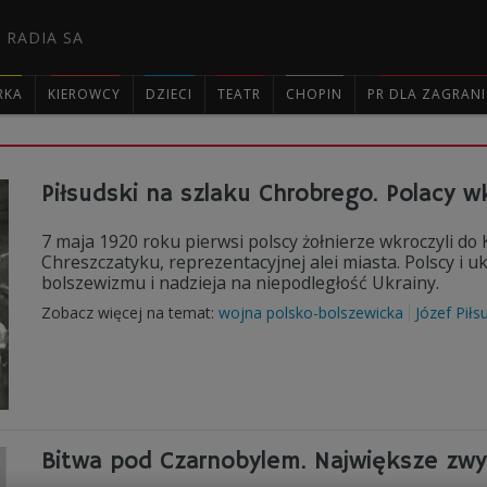
 RADIA SA
RKA
KIEROWCY
DZIECI
TEATR
CHOPIN
PR DLA ZAGRAN

Piłsudski na szlaku Chrobrego. Polacy w
7 maja 1920 roku pierwsi polscy żołnierze wkroczyli do
Chreszczatyku, reprezentacyjnej alei miasta. Polscy i uk
bolszewizmu i nadzieja na niepodległość Ukrainy.
Zobacz więcej na temat:
wojna polsko-bolszewicka
Józef Piłs
Bitwa pod Czarnobylem. Największe zwyci