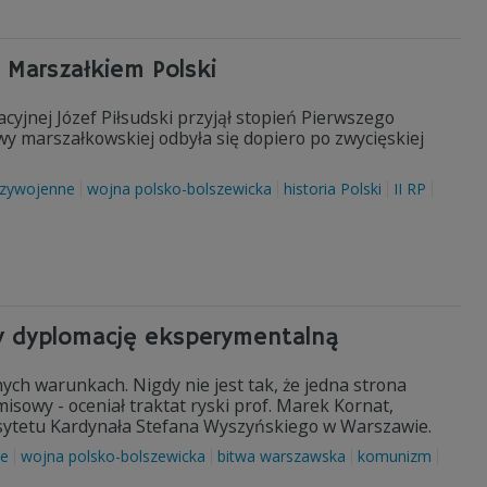
ł Marszałkiem Polski
yjnej Józef Piłsudski przyjął stopień Pierwszego
wy marszałkowskiej odbyła się dopiero po zwycięskiej
dzywojenne
wojna polsko-bolszewicka
historia Polski
II RP
śmy dyplomację eksperymentalną
nych warunkach. Nigdy nie jest tak, że jedna strona
isowy - oceniał traktat ryski prof. Marek Kornat,
ersytetu Kardynała Stefana Wyszyńskiego w Warszawie.
ne
wojna polsko-bolszewicka
bitwa warszawska
komunizm