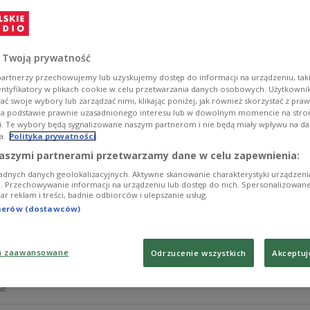
– Czarnobyl to miejsce największej bitwy polskiej ma
współautorka książki "Wieża Eiffla nad Piną", w audycji 
Czarnobylu.
 Twoją prywatność
Zobacz więcej na temat:
wojna polsko-bolszewicka
Czarnobyl
artnerzy przechowujemy lub uzyskujemy dostęp do informacji na urządzeniu, taki
entyfikatory w plikach cookie w celu przetwarzania danych osobowych. Użytkown
ć swoje wybory lub zarządzać nimi, klikając poniżej, jak również skorzystać z pra
na podstawie prawnie uzasadnionego interesu lub w dowolnym momencie na stroni
i. Te wybory będą sygnalizowane naszym partnerom i nie będą miały wpływu na d
a.
Polityka prywatności
Wyprawa kijowska. Zamiary niewymierzon
aszymi partnerami przetwarzamy dane w celu zapewnienia:
adnych danych geolokalizacyjnych. Aktywne skanowanie charakterystyki urządzen
Podjęta wiosną 1920 roku ofensywa na Kijów była ambi
ji. Przechowywanie informacji na urządzeniu lub dostęp do nich. Spersonalizowane
iar reklam i treści, badnie odbiorców i ulepszanie usług.
zniszczenia sił wroga. Wojsko Polskie było wspierane pr
niepodległe państwo. Niestety, nie udało się zrealizowa
tnerów (dostawców)
Zobacz więcej na temat:
wojna polsko-bolszewicka
Józef Piłs
a zaawansowane
Odrzucenie wszystkich
Akceptuj