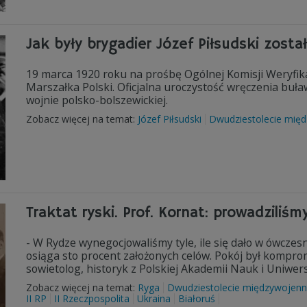
Jak były brygadier Józef Piłsudski zosta
19 marca 1920 roku na prośbę Ogólnej Komisji Weryfikac
Marszałka Polski. Oficjalna uroczystość wręczenia buła
wojnie polsko-bolszewickiej.
Zobacz więcej na temat:
Józef Piłsudski
Dwudziestolecie mię
Traktat ryski. Prof. Kornat: prowadzili
- W Rydze wynegocjowaliśmy tyle, ile się dało w ówczes
osiąga sto procent założonych celów. Pokój był komprom
sowietolog, historyk z Polskiej Akademii Nauk i Uniw
Zobacz więcej na temat:
Ryga
Dwudziestolecie międzywojen
II RP
II Rzeczpospolita
Ukraina
Białoruś