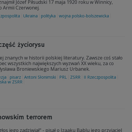
najmił Józef Piłsudski 17 maja 1920 roku w Winnicy,
o Armii Czerwonej.
czpospolita
Ukraina
polityka
wojna polsko-bolszewicka
część życiorysu
j znanych w historii polskiej literatury. Zawsze coś stało
obec wszystkich największych wyzwań XX wieku, za co
ładysława Broniewskiego Mariusz Urbanek.
zja
pisarz
Antoni Słonimski
PRL
ZSRR
II Rzeczpospolita
lska w ZSRR
linowskim terrorem
głos jego zadziwiał" - pisał o Izaaku Bablu jego przyjaciel