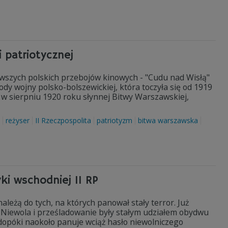
 patriotycznej
rwszych polskich przebojów kinowych - "Cudu nad Wisłą"
ody wojny polsko-bolszewickiej, która toczyła się od 1919
 w sierpniu 1920 roku słynnej Bitwy Warszawskiej,
reżyser
II Rzeczpospolita
patriotyzm
bitwa warszawska
ki wschodniej II RP
należą do tych, na których panował stały terror. Już
. Niewola i prześladowanie były stałym udziałem obydwu
dopóki naokoło panuje wciąż hasło niewolniczego