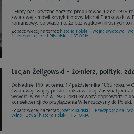
- Filmy patriotyczne zaczęto produkować już od 1919 r
światowej - mówił krytyk filmowy Michał Pieńkowski w 
romansowy, bo wiadomo, że bez wątków miłosnych to fi
Zobacz więcej na temat:
historia Polski
I wojna światowa
wo
11 listopada
Józef Piłsudski
HISTORIA
Lucjan Żeligowski - żołnierz, polityk, z
Dokładnie 160 lat temu, 17 października 1865 roku, w Os
światowej i wojny polsko-bolszewickiej. Zasłynął jednak
wywołał w Wilnie w 1920 roku. Rewolta doprowadziła d
konsekwencji do przyłączenia Wileńszczyzny do Polski.
Zobacz więcej na temat:
Józef Piłsudski
II Rzeczpospolita
woj
Wilno
Litwa
historia Polski
HISTORIA