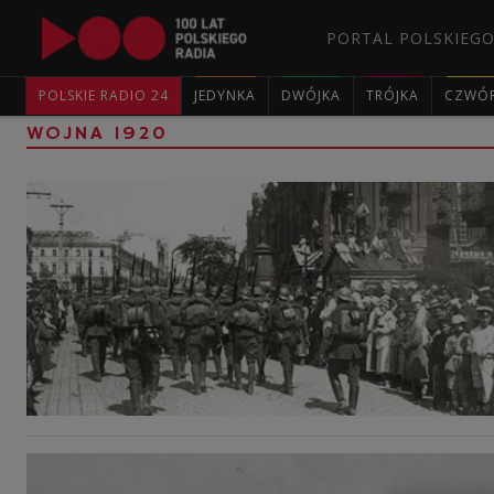
PORTAL POLSKIEGO
POLSKIE RADIO 24
JEDYNKA
DWÓJKA
TRÓJKA
CZWÓ
WOJNA 1920