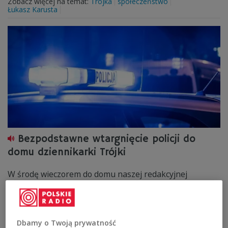
Zobacz więcej na temat:
Trójka
społeczeństwo
Łukasz Karusta
Bezpodstawne wtargnięcie policji do
domu dziennikarki Trójki
W środę wieczorem do domu naszej redakcyjnej
koleżanki bez pukania weszło sześcioro
nieumundurowanych funkcjonariuszy policji.
Zobacz więcej na temat:
Trójka
społeczeństwo
POLSKA
policja
dziennikarze
Marcin Pośpiech
Dbamy o Twoją prywatność