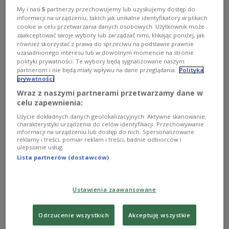
My i nasi
5
partnerzy przechowujemy lub uzyskujemy dostęp do
informacji na urządzeniu, takich jak unikalne identyfikatory w plikach
cookie w celu przetwarzania danych osobowych. Użytkownik może
zaakceptować swoje wybory lub zarządzać nimi, klikając poniżej, jak
również skorzystać z prawa do sprzeciwu na podstawie prawnie
uzasadnionego interesu lub w dowolnym momencie na stronie
polityki prywatności. Te wybory będą sygnalizowane naszym
partnerom i nie będą miały wpływu na dane przeglądania.
Polityka
prywatności
Wraz z naszymi partnerami przetwarzamy dane w
celu zapewnienia:
Czy da się ratować ginące gatunki
Użycie dokładnych danych geolokalizacyjnych. Aktywne skanowanie
charakterystyki urządzenia do celów identyfikacji. Przechowywanie
zwierząt?
informacji na urządzeniu lub dostęp do nich. Spersonalizowane
reklamy i treści, pomiar reklam i treści, badnie odbiorców i
ulepszanie usług.
W ostatnich dniach świat obiegła informacja o śmierci
Lista partnerów (dostawców)
ostatniego samca nosorożca białego północnego. Czy
możliwe jest uratowanie tego gatunku przed
wyginięciem?
Ustawienia zaawansowane
Zobacz więcej na temat:
Trójka
STYL ŻYCIA
zwierzęta
nosorożec
Odrzucenie wszystkich
Akceptuję wszystkie