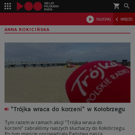
shopping_cart



SŁUCHAJ
WIĘCEJ

ANNA ROKICIŃSKA
"Trójka wraca do korzeni" w Kołobrzegu
Tym razem w ramach akcji "Trójka wraca do
korzeni" zabraliśmy naszych słuchaczy do Kołobrzegu.
Po tym mieście oprowadzała Państwa nasza