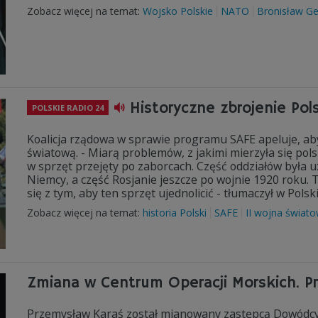
Zobacz więcej na temat:
Wojsko Polskie
NATO
Bronisław G
Historyczne zbrojenie Pols
POLSKIE RADIO 24
Koalicja rządowa w sprawie programu SAFE apeluje, ab
światową. - Miarą problemów, z jakimi mierzyła się pols
w sprzęt przejęty po zaborcach. Część oddziałów była uz
Niemcy, a część Rosjanie jeszcze po wojnie 1920 roku. T
się z tym, aby ten sprzęt ujednolicić - tłumaczył w Polsk
Zobacz więcej na temat:
historia Polski
SAFE
II wojna świat
Zmiana w Centrum Operacji Morskich. Pr
Przemysław Karaś został mianowany zastępcą Dowódcy 