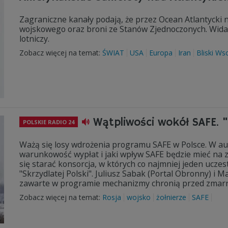
Zagraniczne kanały podają, że przez Ocean Atlantycki 
wojskowego oraz broni ze Stanów Zjednoczonych. Widać
lotniczy.
Zobacz więcej na temat:
ŚWIAT
USA
Europa
Iran
Bliski Ws
Wątpliwości wokół SAFE. 
POLSKIE RADIO 24
Ważą się losy wdrożenia programu SAFE w Polsce. W aud
warunkowość wypłat i jaki wpływ SAFE będzie mieć na
się starać konsorcja, w których co najmniej jeden ucze
"Skrzydlatej Polski". Juliusz Sabak (Portal Obronny) i
zawarte w programie mechanizmy chronią przed zma
Zobacz więcej na temat:
Rosja
wojsko
żołnierze
SAFE