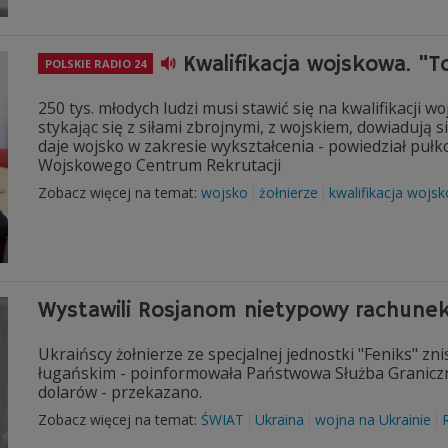
Kwalifikacja wojskowa. "To
POLSKIE RADIO 24
250 tys. młodych ludzi musi stawić się na kwalifikacji w
stykając się z siłami zbrojnymi, z wojskiem, dowiadują s
daje wojsko w zakresie wykształcenia - powiedział pu
Wojskowego Centrum Rekrutacji
Zobacz więcej na temat:
wojsko
żołnierze
kwalifikacja wojs
Wystawili Rosjanom nietypowy rachunek
Ukraińscy żołnierze ze specjalnej jednostki "Feniks" zn
ługańskim - poinformowała Państwowa Służba Graniczna
dolarów - przekazano.
Zobacz więcej na temat:
ŚWIAT
Ukraina
wojna na Ukrainie