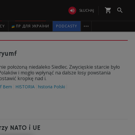
shopping_cart


SŁUCHAJ

ICY
ПР ДЛЯ УКРАЇНИ
PODCASTY
tryumf
ie położoną niedaleko Siedlec. Zwycięskie starcie było
olaków i mogło wpłynąć na dalsze losy powstania
ostawić kropkę nad i.
ef Bem
HISTORIA
historia Polski
zy NATO i UE