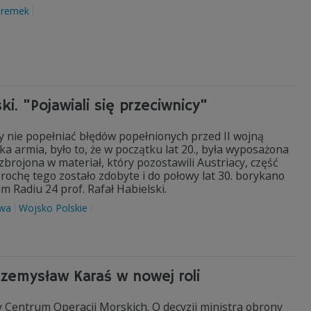
eremek
ki. "Pojawiali się przeciwnicy"
y nie popełniać błędów popełnionych przed II wojną
ka armia, było to, że w początku lat 20., była wyposażona
brojona w materiał, który pozostawili Austriacy, część
rochę tego zostało zdobyte i do połowy lat 30. borykano
im Radiu 24 prof. Rafał Habielski.
owa
Wojsko Polskie
zemysław Karaś w nowej roli
Centrum Operacji Morskich. O decyzji ministra obrony