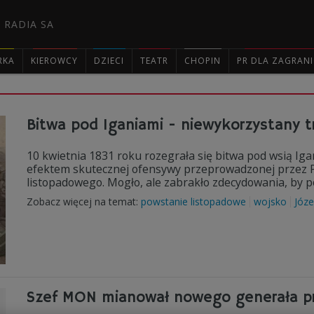
 RADIA SA
RKA
KIEROWCY
DZIECI
TEATR
CHOPIN
PR DLA ZAGRAN

Bitwa pod Iganiami - niewykorzystany 
10 kwietnia 1831 roku rozegrała się bitwa pod wsią Igan
efektem skutecznej ofensywy przeprowadzonej przez P
listopadowego. Mogło, ale zabrakło zdecydowania, by p
Zobacz więcej na temat:
powstanie listopadowe
wojsko
Józ
Szef MON mianował nowego generała pr