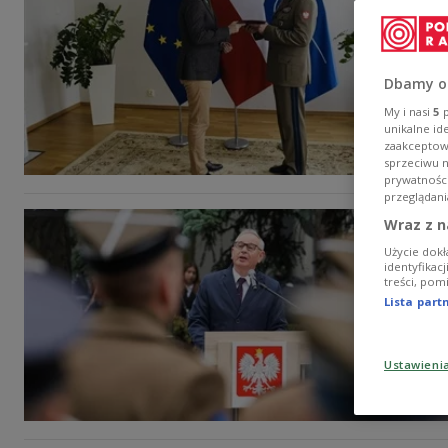
Dbamy o
My i nasi
5
p
unikalne id
zaakceptowa
sprzeciwu 
prywatnośc
przeglądani
Wraz z n
Użycie dokł
identyfikac
treści, pom
Lista par
Ustawieni