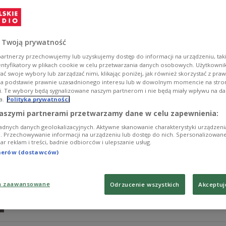
Władysław Kosiniak-Kamysz poinformował o nowej nomina
Polskim Przedstawicielem Wojskowym RP przy Komite
Zobacz więcej na temat:
POLSKA
Władysław Kosiniak-Kamys
 Twoją prywatność
artnerzy przechowujemy lub uzyskujemy dostęp do informacji na urządzeniu, taki
entyfikatory w plikach cookie w celu przetwarzania danych osobowych. Użytkown
ć swoje wybory lub zarządzać nimi, klikając poniżej, jak również skorzystać z pra
na podstawie prawnie uzasadnionego interesu lub w dowolnym momencie na stroni
i. Te wybory będą sygnalizowane naszym partnerom i nie będą miały wpływu na d
a.
Polityka prywatności
Koniec wojskowej uczelni
POLSKIE RADIO 24
aszymi partnerami przetwarzamy dane w celu zapewnienia:
adnych danych geolokalizacyjnych. Aktywne skanowanie charakterystyki urządzen
Akademia Sztuki Wojennej zostanie przekształcona w U
ji. Przechowywanie informacji na urządzeniu lub dostęp do nich. Spersonalizowane
iar reklam i treści, badnie odbiorców i ulepszanie usług.
żonglowanie szpadą nie wystarczy, żeby pokonać przeci
wskazując na nowe szersze zagrożenia i konieczność i
tnerów (dostawców)
Zobacz więcej na temat:
wojsko
żołnierze
Akademia Sztuki 
a zaawansowane
Odrzucenie wszystkich
Akceptuj