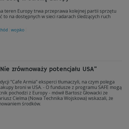
na teren Europy trwa przeprawa kolejnej partii sprzętu
 to na dostępnych w sieci radarach śledzących ruch
chód
wojsko
"Nie zrównoważy potencjału USA"
ycji "Cafe Armia" eksperci tłumaczyli, na czym polega
 zakupy broni w USA. - O fundusze z programu SAFE mogą
stnik pochodzi z Europy - mówił Bartosz Głowacki ze
 Mariusz Cielma (Nowa Technika Wojskowa) wskazali, że
rnowaniem środków.