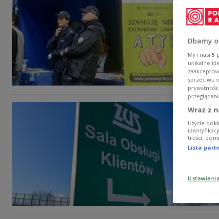
Dbamy o
My i nasi
5
p
unikalne id
zaakceptowa
sprzeciwu 
prywatnośc
przeglądani
Wraz z n
Użycie dokł
identyfikac
treści, pom
Lista par
Ustawieni