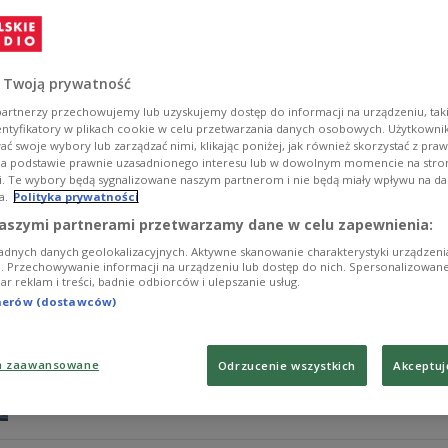
W audycji Kapitał i Praca w sobotę 28 marca tematem 
Państwowej Inspekcji Pracy, dające inspektorom praw
pracę. Gośćmi audycji byli Paweł Śmigielski z OPZZ ora
 Twoją prywatność
Zobacz więcej na temat:
GOSPODARKA
praca
Państwowa In
artnerzy przechowujemy lub uzyskujemy dostęp do informacji na urządzeniu, taki
entyfikatory w plikach cookie w celu przetwarzania danych osobowych. Użytkown
ć swoje wybory lub zarządzać nimi, klikając poniżej, jak również skorzystać z pra
na podstawie prawnie uzasadnionego interesu lub w dowolnym momencie na stroni
i. Te wybory będą sygnalizowane naszym partnerom i nie będą miały wpływu na d
a.
Polityka prywatności
ZUS uruchamia nową usługę. Chroni prze
aszymi partnerami przetwarzamy dane w celu zapewnienia:
adnych danych geolokalizacyjnych. Aktywne skanowanie charakterystyki urządzen
ZUS prześle wezwanie do zapłaty do płatników, którzy 
ji. Przechowywanie informacji na urządzeniu lub dostęp do nich. Spersonalizowane
iar reklam i treści, badnie odbiorców i ulepszanie usług.
rozliczeniowy. Zakład przekonuje, że pozwoli to przedsi
uchroni przed narastaniem odsetek oraz wpadnięciem w
tnerów (dostawców)
Zobacz więcej na temat:
GOSPODARKA
POLSKA
ZUS
przed
a zaawansowane
Odrzucenie wszystkich
Akceptuj