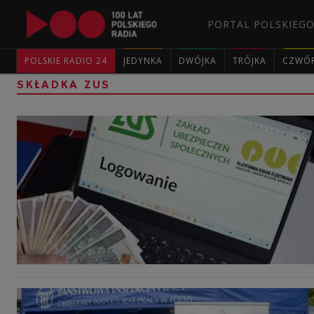
PORTAL POLSKIEGO
POLSKIE RADIO 24
JEDYNKA
DWÓJKA
TRÓJKA
CZWÓ
SKŁADKA ZUS