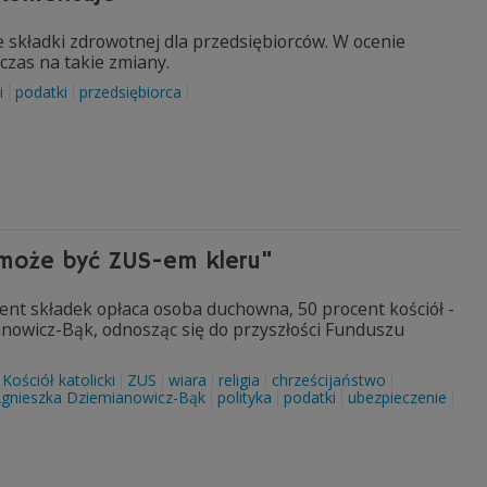
e składki zdrowotnej dla przedsiębiorców. W ocenie
czas na takie zmiany.
i
podatki
przedsiębiorca
 może być ZUS-em kleru"
rocent składek opłaca osoba duchowna, 50 procent kościół -
nowicz-Bąk, odnosząc się do przyszłości Funduszu
Kościół katolicki
ZUS
wiara
religia
chrześcijaństwo
gnieszka Dziemianowicz-Bąk
polityka
podatki
ubezpieczenie