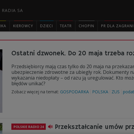
 RADIA SA
RKA
KIEROWCY
DZIECI
TEATR
CHOPIN
PR DLA ZAGRAN

Ostatni dzwonek. Do 20 maja trzeba roz
Przedsiębiorcy mają czas tylko do 20 maja na przekazan
ubezpieczenie zdrowotne za ubiegły rok. Dokumenty nal
wykazania niedopłaty – od razu ją uregulować. Kto może 
błędów unikać?
Zobacz więcej na temat:
GOSPODARKA
POLSKA
ZUS
podat
Przekształcanie umów prz
POLSKIE RADIO 24