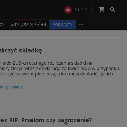
shopping_cart


SŁUCHAJ

ICY
ПР ДЛЯ УКРАЇНИ
PODCASTY
liczyć składkę
ie do ZUS-u rocznego rozliczenia składki na
eży złożyć wraz z deklaracją za kwiecień, a w przypadku
liczyć na zwrot pieniędzy, a kto musi dopłacić i jakich
ki
pieniądze
ez PIP. Przełom czy zagrożenie?