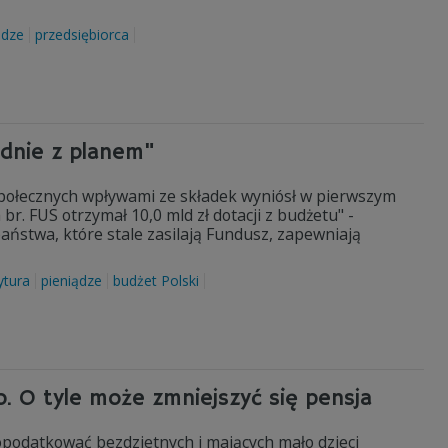
ądze
przedsiębiorca
odnie z planem"
ołecznych wpływami ze składek wyniósł w pierwszym
br. FUS otrzymał 10,0 mld zł dotacji z budżetu" -
aństwa, które stale zasilają Fundusz, zapewniają
ytura
pieniądze
budżet Polski
. O tyle może zmniejszyć się pensja
 opodatkować bezdzietnych i mających mało dzieci