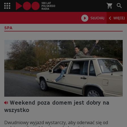
shopping_cart



SŁUCHAJ
WIĘCEJ

SPA
Weekend poza domem jest dobry na
wszystko
Dwudniowy wyjazd wystarczy, aby oderwać się od