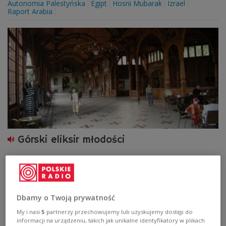
Autonomia Palestyńska
Egipt
Hosni Mubarak
Izrael
Raport Arabia
Górski eliksir młodości
Zawiera niemal całą tablicę Mendelejewa. Bogata w
magnez, żelazo, fluor, wapń. Wbrew pozorom to nie
czekolada, a woda. Górska woda.
Zobacz więcej na temat:
Sygnały z Polski
POLSKA
Dbamy o Twoją prywatność
augustowo
kawior
boks
zdrowie
My i nasi
5
partnerzy przechowujemy lub uzyskujemy dostęp do
informacji na urządzeniu, takich jak unikalne identyfikatory w plikach