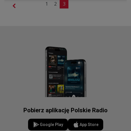
1
2
3
Pobierz aplikację Polskie Radio
Google Play
App Store