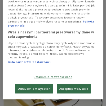
cookie w celu przetwarzania danych osobowych. Użytkownik może
zaakceptować swoje wybory lub zarządzać nimi, klikając poniżej, jak
również skorzystać z prawa do sprzeciwu na podstawie prawnie
uzasadnionego interesu lub w dowolnym momencie na stronie
polityki prywatności. Te wybory będą sygnalizowane naszym
partnerom i nie będą miały wpływu na dane przeglądania.
Polityka
prywatności
Wraz z naszymi partnerami przetwarzamy dane w
celu zapewnienia:
Użycie dokładnych danych geolokalizacyjnych. Aktywne skanowanie
charakterystyki urządzenia do celów identyfikacji. Przechowywanie
16 listopada - Wtorek w Czterech Porach
informacji na urządzeniu lub dostęp do nich. Spersonalizowane
reklamy i treści, pomiar reklam i treści, badnie odbiorców i
Roku
ulepszanie usług.
Lista partnerów (dostawców)
Dla urody...
Zobacz więcej na temat:
Zygmunt Chajzer
Karolina Rożej
ogórki
Ustawienia zaawansowane
Odrzucenie wszystkich
Akceptuję wszystkie