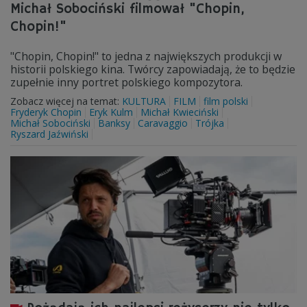
Michał Sobociński filmował "Chopin,
Chopin!"
"Chopin, Chopin!" to jedna z największych produkcji w
historii polskiego kina. Twórcy zapowiadają, że to będzie
zupełnie inny portret polskiego kompozytora.
Zobacz więcej na temat:
KULTURA
FILM
film polski
Fryderyk Chopin
Eryk Kulm
Michał Kwieciński
Michał Sobociński
Banksy
Caravaggio
Trójka
Ryszard Jaźwiński