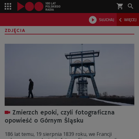
shopping_cart



SŁUCHAJ
WIĘCEJ

ZDJĘCIA
Zmierzch epoki, czyli fotograficzna
opowieść o Górnym Śląsku
186 lat temu, 19 sierpnia 1839 roku, we Francji