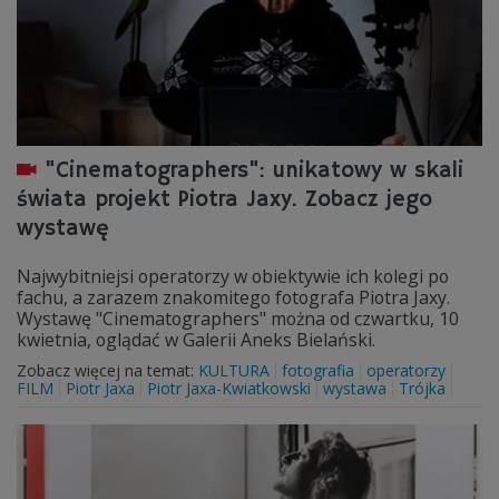
"Cinematographers": unikatowy w skali
świata projekt Piotra Jaxy. Zobacz jego
wystawę
Najwybitniejsi operatorzy w obiektywie ich kolegi po
fachu, a zarazem znakomitego fotografa Piotra Jaxy.
Wystawę "Cinematographers" można od czwartku, 10
kwietnia, oglądać w Galerii Aneks Bielański.
Zobacz więcej na temat:
KULTURA
fotografia
operatorzy
FILM
Piotr Jaxa
Piotr Jaxa-Kwiatkowski
wystawa
Trójka