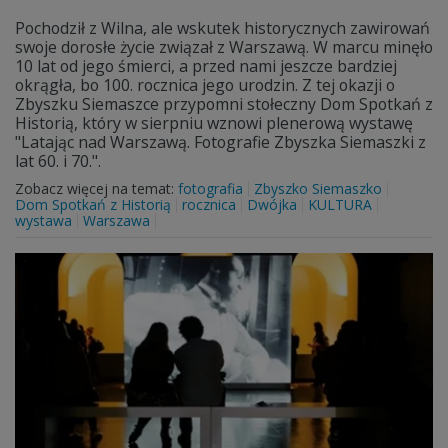
Pochodził z Wilna, ale wskutek historycznych zawirowań
swoje dorosłe życie związał z Warszawą. W marcu minęło
10 lat od jego śmierci, a przed nami jeszcze bardziej
okrągła, bo 100. rocznica jego urodzin. Z tej okazji o
Zbyszku Siemaszce przypomni stołeczny Dom Spotkań z
Historią, który w sierpniu wznowi plenerową wystawę
"Latając nad Warszawą. Fotografie Zbyszka Siemaszki z
lat 60. i 70.".
Zobacz więcej na temat:
fotografia
Zbyszko Siemaszko
Dom Spotkań z Historią
rocznica
Dwójka
KULTURA
wystawa
Warszawa