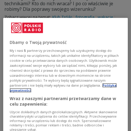
technikami? Kto do nich wraca? I po co właściwie je
robimy? Dla poprawy swojego wizerunku?
Zobacz więcej na temat:
Klub Trójki
fotografia
wakacje
pamiątki
moda
Paulina Wilk
Monika Szewczyk
Trójka
Dbamy o Twoją prywatność
My i nasi
5
partnerzy przechowujemy lub uzyskujemy dostęp do
informacji na urządzeniu, takich jak unikalne identyfikatory w plikach
cookie w celu przetwarzania danych osobowych. Użytkownik może
zaakceptować swoje wybory lub zarządzać nimi, klikając poniżej, jak
również skorzystać z prawa do sprzeciwu na podstawie prawnie
uzasadnionego interesu lub w dowolnym momencie na stronie
polityki prywatności. Te wybory będą sygnalizowane naszym
partnerom i nie będą miały wpływu na dane przeglądania.
Polityka
prywatności
Konkurs fotograficzny "Pamięć »W«
Wraz z naszymi partnerami przetwarzamy dane w
kadrze" z okazji rocznicy powstania
celu zapewnienia:
warszawskiego
Użycie dokładnych danych geolokalizacyjnych. Aktywne skanowanie
charakterystyki urządzenia do celów identyfikacji. Przechowywanie
informacji na urządzeniu lub dostęp do nich. Spersonalizowane
W 81. rocznicę wybuchu powstania warszawskiego
reklamy i treści, pomiar reklam i treści, badnie odbiorców i
Muzeum Powstania Warszawskiego, po raz siódmy,
ulepszanie usług.