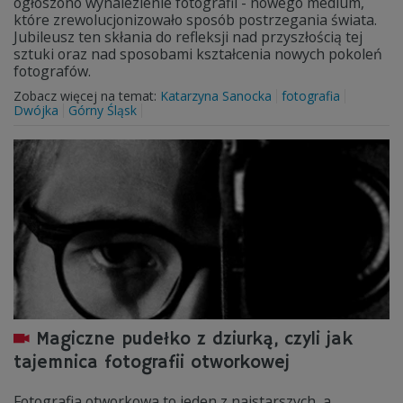
ogłoszono wynalezienie fotografii - nowego medium,
które zrewolucjonizowało sposób postrzegania świata.
Jubileusz ten skłania do refleksji nad przyszłością tej
sztuki oraz nad sposobami kształcenia nowych pokoleń
fotografów.
Zobacz więcej na temat:
Katarzyna Sanocka
fotografia
Dwójka
Górny Śląsk
Magiczne pudełko z dziurką, czyli jak
tajemnica fotografii otworkowej
Fotografia otworkowa to jeden z najstarszych, a