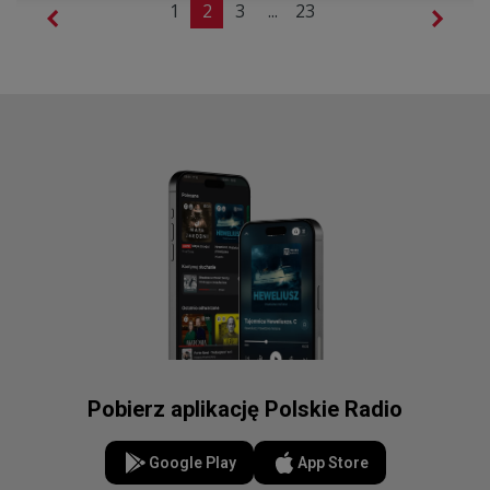
1
2
3
...
23
Pobierz aplikację Polskie Radio
Google Play
App Store