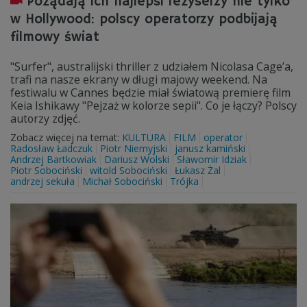
Pożądają ich najlepsi reżyserzy nie tylko
w Hollywood: polscy operatorzy podbijają
filmowy świat
"Surfer", australijski thriller z udziałem Nicolasa Cage’a,
trafi na nasze ekrany w długi majowy weekend. Na
festiwalu w Cannes będzie miał światową premierę film
Keia Ishikawy "Pejzaż w kolorze sepii". Co je łączy? Polscy
autorzy zdjęć.
Zobacz więcej na temat:
KULTURA
FILM
operator
Radosław Ładczuk
Piotr Niemyjski
janusz kamiński
Andrzej Bartkowiak
Dariusz Wolski
Sławomir Idziak
Piotr Sobociński
witold Sobociński
Łukasz Żal
andrzej sekuła
Michał Sobociński
Trójka