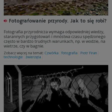
Fotografowanie przyrody. Jak to się robi?
Fotografia przyrodnicza wymaga odpowiedniej wiedzy,
starannych przygotowań i mnóstwa czasu spędzonego
często w bardzo trudnych warunkach, np. w wodzie, na
wietrze, czy w bagnie.
Zobacz więcej na temat:
Czwórka
fotografia
Piotr Firan
technologie
zwierzęta