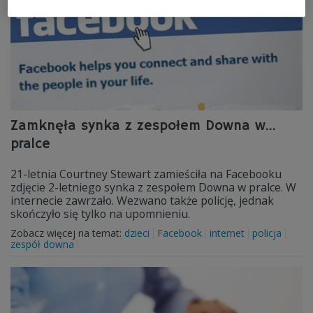
Zamknęła synka z zespołem Downa w...
pralce
21-letnia Courtney Stewart zamieściła na Facebooku
zdjęcie 2-letniego synka z zespołem Downa w pralce. W
internecie zawrzało. Wezwano także policję, jednak
skończyło się tylko na upomnieniu.
Zobacz więcej na temat:
dzieci
Facebook
internet
policja
zespół downa