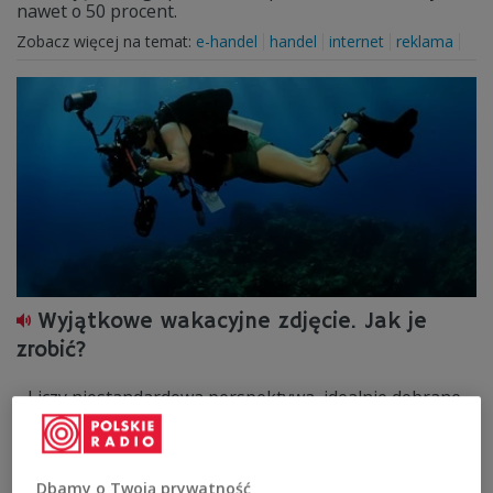
nawet o 50 procent.
Zobacz więcej na temat:
e-handel
handel
internet
reklama
Wyjątkowe wakacyjne zdjęcie. Jak je
zrobić?
- Liczy niestandardowa perspektywa, idealnie dobrane
światło i przede wszystkim dobra zabawa podczas
robienia zdjęć - radzi fotograf Mateusz Kalinowski.
Zobacz więcej na temat:
Czwórka
fotografia
wakacje
zabawa
Dbamy o Twoją prywatność