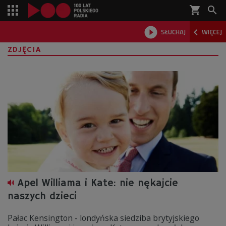
shopping_cart



SŁUCHAJ
WIĘCEJ

ZDJĘCIA
Apel Williama i Kate: nie nękajcie
naszych dzieci
Pałac Kensington - londyńska siedziba brytyjskiego