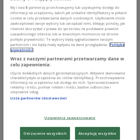
My i nasi
5
partnerzy przechowujemy lub uzyskujemy dostęp do
informacji na urządzeniu, takich jak unikalne identyfikatory w plikach
cookie w celu przetwarzania danych osobowych. Użytkownik może
zaakceptować swoje wybory lub zarządzać nimi, klikając poniżej, jak
również skorzystać z prawa do sprzeciwu na podstawie prawnie
uzasadnionego interesu lub w dowolnym momencie na stronie
polityki prywatności. Te wybory będą sygnalizowane naszym
partnerom i nie będą miały wpływu na dane przeglądania.
Polityka
prywatności
Wraz z naszymi partnerami przetwarzamy dane w
celu zapewnienia:
Użycie dokładnych danych geolokalizacyjnych. Aktywne skanowanie
Wyjątkowe wakacyjne selfie. Jak je zrobić?
charakterystyki urządzenia do celów identyfikacji. Przechowywanie
informacji na urządzeniu lub dostęp do nich. Spersonalizowane
reklamy i treści, pomiar reklam i treści, badnie odbiorców i
Co i w jakich proporcjach powinno znaleźć się na
ulepszanie usług.
idealnym zdjęciu z wakacji i jak prezentować się na
Lista partnerów (dostawców)
selfie? O tym w czwartkowe popołudnie.
Zobacz więcej na temat:
Czwórka
fotografia
wakacje
zabawa
Ustawienia zaawansowane
Odrzucenie wszystkich
Akceptuję wszystkie