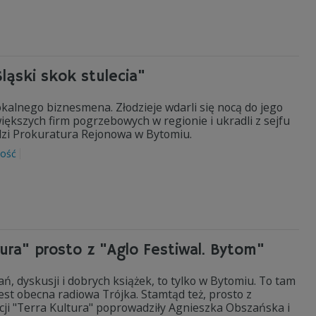
ląski skok stulecia"
alnego biznesmena. Złodzieje wdarli się nocą do jego
większych firm pogrzebowych w regionie i ukradli z sejfu
adzi Prokuratura Rejonowa w Bytomiu.
zość
tura" prosto z "Aglo Festiwal. Bytom"
ań, dyskusji i dobrych książek, to tylko w Bytomiu. To tam
est obecna radiowa Trójka. Stamtąd też, prosto z
ji "Terra Kultura" poprowadziły Agnieszka Obszańska i