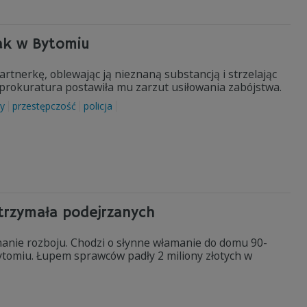
tak w Bytomiu
rtnerkę, oblewając ją nieznaną substancją i strzelając
a prokuratura postawiła mu zarzut usiłowania zabójstwa.
ny
przestępczość
policja
atrzymała podejrzanych
onanie rozboju. Chodzi o słynne włamanie do domu 90-
ytomiu. Łupem sprawców padły 2 miliony złotych w