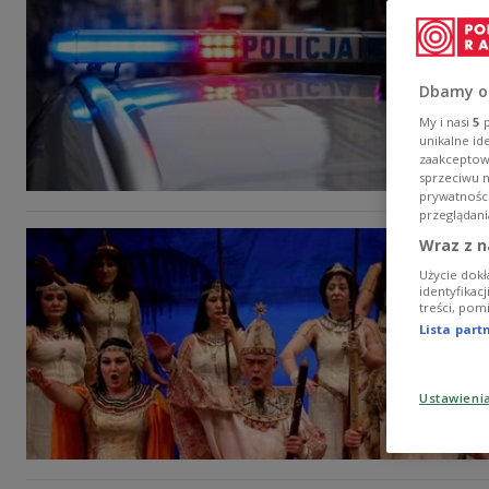
Dbamy o
My i nasi
5
p
unikalne id
zaakceptowa
sprzeciwu 
prywatnośc
przeglądani
Wraz z n
Użycie dokł
identyfikac
treści, pom
Lista par
Ustawieni