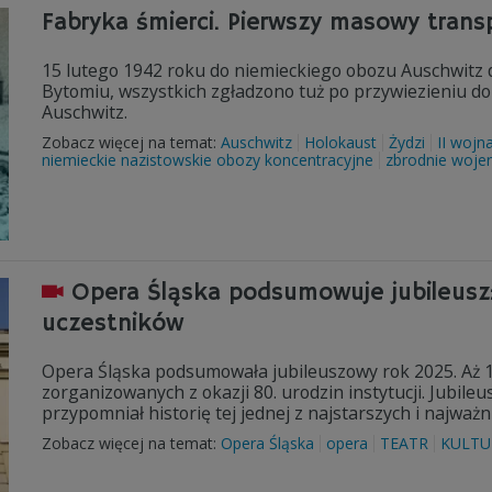
Fabryka śmierci. Pierwszy masowy tran
15 lutego 1942 roku do niemieckiego obozu Auschwitz 
Bytomiu, wszystkich zgładzono tuż po przywiezieniu d
Auschwitz.
Zobacz więcej na temat:
Auschwitz
Holokaust
Żydzi
II wojn
niemieckie nazistowskie obozy koncentracyjne
zbrodnie woje
Opera Śląska podsumowuje jubileusz:
uczestników
Opera Śląska podsumowała jubileuszowy rok 2025. Aż 1
zorganizowanych z okazji 80. urodzin instytucji. Jubile
przypomniał historię tej jednej z najstarszych i najważ
Zobacz więcej na temat:
Opera Śląska
opera
TEATR
KULTU