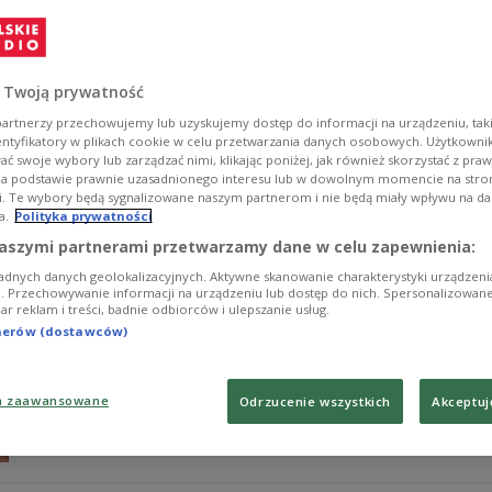
W szpitalu zmarł 39-latek postrzelony przez policjant
policji mężczyzna rzucił się na funkcjonariuszy z dwiem
prokuratura.
 Twoją prywatność
Zobacz więcej na temat:
POLSKA
policja
śląskie
regiony
st
artnerzy przechowujemy lub uzyskujemy dostęp do informacji na urządzeniu, taki
entyfikatory w plikach cookie w celu przetwarzania danych osobowych. Użytkown
ć swoje wybory lub zarządzać nimi, klikając poniżej, jak również skorzystać z pra
na podstawie prawnie uzasadnionego interesu lub w dowolnym momencie na stroni
i. Te wybory będą sygnalizowane naszym partnerom i nie będą miały wpływu na d
a.
Polityka prywatności
"Aida" Verdiego znów w Operze Śląskie
aszymi partnerami przetwarzamy dane w celu zapewnienia:
scenie
adnych danych geolokalizacyjnych. Aktywne skanowanie charakterystyki urządzen
ji. Przechowywanie informacji na urządzeniu lub dostęp do nich. Spersonalizowane
iar reklam i treści, badnie odbiorców i ulepszanie usług.
W dniach 26, 27, 28 lutego oraz 1 marca na scenie Ope
tnerów (dostawców)
najbardziej rozpoznawalnych dzieł Giuseppe Verdiego - 
artystyczny instytucji, nawiązuje do jednej z najważniejsz
Zobacz więcej na temat:
KULTURA
Giuseppe Verdi
Opera Ślą
a zaawansowane
Odrzucenie wszystkich
Akceptuj