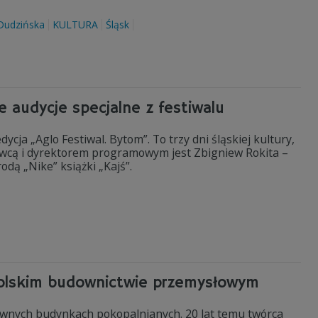
Dudzińska
KULTURA
Śląsk
e audycje specjalne z festiwalu
cja „Aglo Festiwal. Bytom”. To trzy dni śląskiej kultury,
dawcą i dyrektorem programowym jest Zbigniew Rokita –
dą „Nike” książki „Kajś”.
 polskim budownictwie przemysłowym
dawnych budynkach pokopalnianych. 20 lat temu twórca