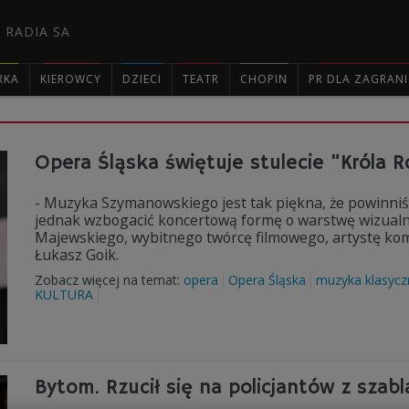
 RADIA SA
RKA
KIEROWCY
DZIECI
TEATR
CHOPIN
PR DLA ZAGRAN

Opera Śląska świętuje stulecie "Króla
- Muzyka Szymanowskiego jest tak piękna, że powinniśm
jednak wzbogacić koncertową formę o warstwę wizualną
Majewskiego, wybitnego twórcę filmowego, artystę kom
Łukasz Goik.
Zobacz więcej na temat:
opera
Opera Śląska
muzyka klasycz
KULTURA
Bytom. Rzucił się na policjantów z szabl