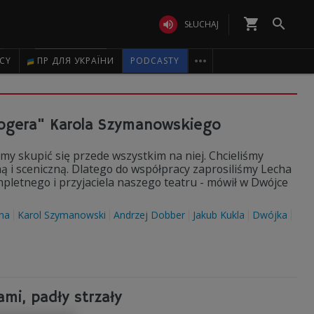
shopping_cart


SŁUCHAJ

ICY
ПР ДЛЯ УКРАЇНИ
PODCASTY
 Rogera" Karola Szymanowskiego
y skupić się przede wszystkim na niej. Chcieliśmy
 i sceniczną. Dlatego do współpracy zaprosiliśmy Lecha
pletnego i przyjaciela naszego teatru - mówił w Dwójce
na
Karol Szymanowski
Andrzej Dobber
Jakub Kukla
Dwójka
ami, padły strzały