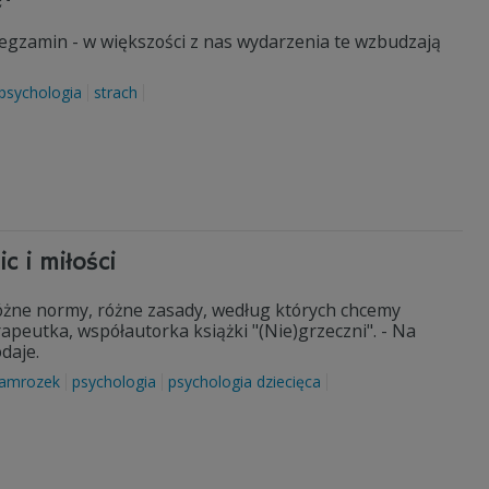
 egzamin - w większości z nas wydarzenia te wzbudzają
psychologia
strach
c i miłości
óżne normy, różne zasady, według których chcemy
peutka, współautorka książki "(Nie)grzeczni". - Na
daje.
Jamrozek
psychologia
psychologia dziecięca