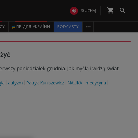
shopping_cart


SŁUCHAJ

ICY
ПР ДЛЯ УКРАЇНИ
PODCASTY
żyć
rwszy poniedziałek grudnia. Jak myślą i widzą świat
gia
autyzm
Patryk Kuniszewicz
NAUKA
medycyna