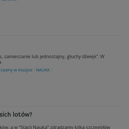
s, zamieszanie lub jednostajny, głuchy dźwięk". W
.
szumy w muzyce
NAUKA
sich lotów?
ów, a w "Stacji Nauka" zdradzamy kilka szczegółów