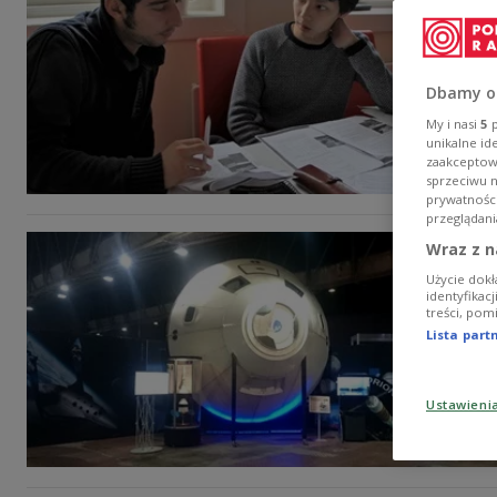
Dbamy o
My i nasi
5
p
unikalne id
zaakceptowa
sprzeciwu 
prywatnośc
przeglądani
Wraz z n
Użycie dokł
identyfikac
treści, pom
Lista par
Ustawieni