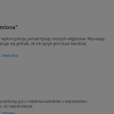
imiona"
y wykorzystują ponad tysiąc różnych odgłosów. Wyrażają
uje się jednak, że ich język jest dużo bardziej
zwierzęta
yrośliśmy już z robienia ludzików z kasztanów i
o, co najzdrowsze.
zdrowie