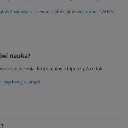
atryk Kuniszewicz
przyroda
ptaki
ptaki wędrowne
NAUKA
ówi nauka?
wsze skojarzenia, które mamy z hipnozą. A co tak
z
psychologia
umysł
ą?