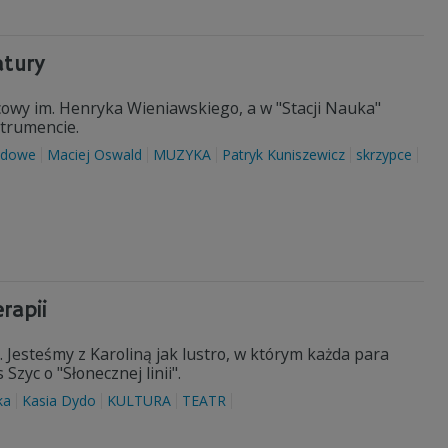
atury
wy im. Henryka Wieniawskiego, a w "Stacji Nauka"
strumencie.
ludowe
Maciej Oswald
MUZYKA
Patryk Kuniszewicz
skrzypce
rapii
i. Jesteśmy z Karoliną jak lustro, w którym każda para
zyc o "Słonecznej linii".
ka
Kasia Dydo
KULTURA
TEATR