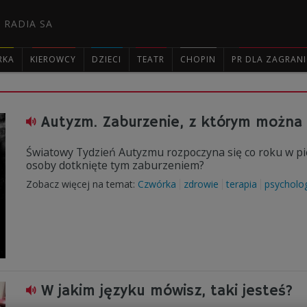
 RADIA SA
RKA
KIEROWCY
DZIECI
TEATR
CHOPIN
PR DLA ZAGRAN

Autyzm. Zaburzenie, z którym można 
Światowy Tydzień Autyzmu rozpoczyna się co roku w pie
osoby dotknięte tym zaburzeniem?
Zobacz więcej na temat:
Czwórka
zdrowie
terapia
psycholo
W jakim języku mówisz, taki jesteś?