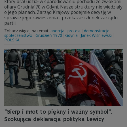
który brał udział w sparodiowaniu pochodu ze zwłokami
ofiary Grudnia'70 w Gdyni. Nasze struktury nie wiedziały
o jego planach. Zarząd Krajowy podejmie decyzję w
sprawie jego zawieszenia - przekazał członek zarządu
partii.
Zobacz więcej na temat:
aborcja
protest
demonstracje
społeczeństwo
Grudzień 1970
Gdynia
Janek Wiśniewski
POLSKA
"Sierp i młot to piękny i ważny symbol".
Szokująca deklaracja polityka Lewicy