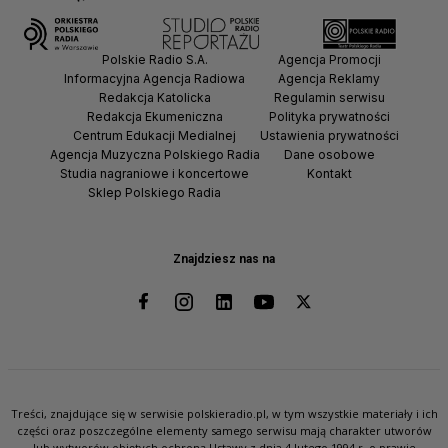
Polskie Radio S.A.
Agencja Promocji
Informacyjna Agencja Radiowa
Agencja Reklamy
Redakcja Katolicka
Regulamin serwisu
Redakcja Ekumeniczna
Polityka prywatności
Centrum Edukacji Medialnej
Ustawienia prywatności
Agencja Muzyczna Polskiego Radia
Dane osobowe
Studia nagraniowe i koncertowe
Kontakt
Sklep Polskiego Radia
Znajdziesz nas na
Treści, znajdujące się w serwisie polskieradio.pl, w tym wszystkie materiały i ich
części oraz poszczególne elementy samego serwisu mają charakter utworów
lub wytworów objętych ochroną Ustawy z dnia 4 lutego 1994 r. o prawie