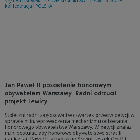
Szymon Hołownia
Polskie Stronnictwo Ludowe
Kukiz'15
Konfederacja
POLSKA
Jan Paweł II pozostanie honorowym
obywatelem Warszawy. Radni odrzucili
projekt Lewicy
Stołeczni radni zagłosowali w czwartek przeciw petycji w
sprawie m.in. wprowadzenia mechanizmu odbierania
honorowego obywatelstwa Warszawy. W petycji znalazł
m.in. postulat, aby honorowe obywatelstwo stracili
papież Jan Paweł II, arcybiskup Sławoj Leszek Głódź i