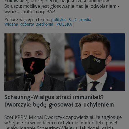
Żukowskiej, której niechętna jest część polityków
Sojuszu; możliwe jest głosowanie nad jej odwołaniem -
wynika z informacji PAP.
Zobacz więcej na temat:
polityka
SLD
media
Wiosna Roberta Biedronia
POLSKA
Scheuring-Wielgus straci immunitet?
Dworczyk: będę głosował za uchyleniem
Szef KPRM Michał Dworczyk zapowiedział, że zagłosuje
w Sejmie za wnioskiem o uchylenie immunitetu poseł
Lewicy Joannie Scheuring-Wielgus. Jak dodał, każda