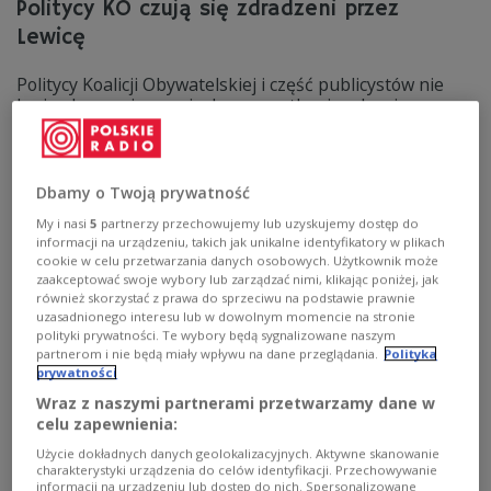
Politycy KO czują się zdradzeni przez
Lewicę
Politycy Koalicji Obywatelskiej i część publicystów nie
kryją oburzenia w związku ze spotkaniem Lewicy z
premierem Mateuszem Morawieckim. "Wyborcy
opozycji! Zapamiętajcie ten dzień!" - napisała na
Twitterze Elżbieta Bińczycka, przewodnicząca Unii
Europejskich Demokratów. - Lewica zdradziła opozycję,
Dbamy o Twoją prywatność
wyborców i polską demokrację - stwierdził Bartłomiej
My i nasi
5
partnerzy przechowujemy lub uzyskujemy dostęp do
Sienkiewicz (KO).
informacji na urządzeniu, takich jak unikalne identyfikatory w plikach
Zobacz więcej na temat:
Platforma Obywatelska
cookie w celu przetwarzania danych osobowych. Użytkownik może
koalicja obywatelska
opozycja
polityka
zaakceptować swoje wybory lub zarządzać nimi, klikając poniżej, jak
Krajowy Plan Odbudowy
POLSKA
również skorzystać z prawa do sprzeciwu na podstawie prawnie
uzasadnionego interesu lub w dowolnym momencie na stronie
polityki prywatności. Te wybory będą sygnalizowane naszym
partnerom i nie będą miały wpływu na dane przeglądania.
Polityka
prywatności
Wraz z naszymi partnerami przetwarzamy dane w
celu zapewnienia:
Użycie dokładnych danych geolokalizacyjnych. Aktywne skanowanie
charakterystyki urządzenia do celów identyfikacji. Przechowywanie
informacji na urządzeniu lub dostęp do nich. Spersonalizowane