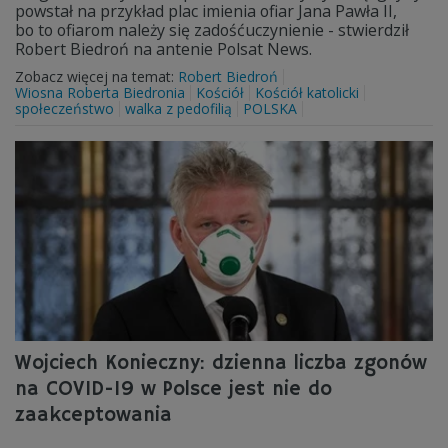
powstał na przykład plac imienia ofiar Jana Pawła II,
bo to ofiarom należy się zadośćuczynienie - stwierdził
Robert Biedroń na antenie Polsat News.
Zobacz więcej na temat:
Robert Biedroń
Wiosna Roberta Biedronia
Kościół
Kościół katolicki
społeczeństwo
walka z pedofilią
POLSKA
Wojciech Konieczny: dzienna liczba zgonów
na COVID-19 w Polsce jest nie do
zaakceptowania