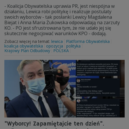
- Koalicja Obywatelska uprawia PR, jest niespójna w
działaniu, Lewica robi politykę i realizuje postulaty
swoich wyborców - tak posłanki Lewicy Magdalena
Biejat i Anna Maria Żukowska odpowiadają na zarzuty
KO. - PO jest sfrustrowana tym, że nie udało jej się
skutecznie negocjować warunków KPO - dodają.
Zobacz więcej na temat:
lewica
Platforma Obywatelska
koalicja obywatelska
opozycja
polityka
Krajowy Plan Odbudowy
POLSKA
"Wyborcy! Zapamiętajcie ten dzień".