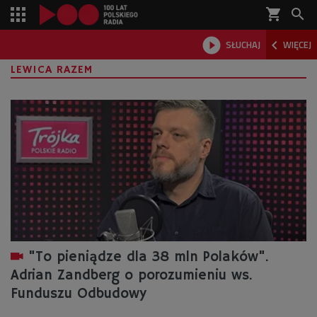
shopping_cart



SŁUCHAJ
WIĘCEJ

LEWICA RAZEM
"To pieniądze dla 38 mln Polaków".
Adrian Zandberg o porozumieniu ws.
Funduszu Odbudowy