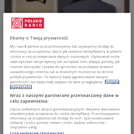
Wojna, kalectwo, malarstwo.
Władysław Strzemiński - malarz wyklęty
Dbamy o Twoją prywatność
Prace z kolekcji muzealnych i zbiorów prywatnych,
My i nasi
5
partnerzy przechowujemy lub uzyskujemy dostęp do
informacji na urządzeniu, takich jak unikalne identyfikatory w plikach
rzadko prezentowanych szerokiej publiczności.
cookie w celu przetwarzania danych osobowych. Użytkownik może
"Władysław Strzemiński. Podwójna jednorodność" - to
zaakceptować swoje wybory lub zarządzać nimi, klikając poniżej, jak
najnowsza wystawa w Kordegardzie, Galerii
również skorzystać z prawa do sprzeciwu na podstawie prawnie
Narodowego Centrum Kultury w Warszawie. Wystawa
uzasadnionego interesu lub w dowolnym momencie na stronie
przybliża twórczość artysty z lat 1929-1951, w tym jego
polityki prywatności. Te wybory będą sygnalizowane naszym
rysunki, litografie i dzieła malarskie.
partnerom i nie będą miały wpływu na dane przeglądania.
Polityka
prywatności
Zobacz więcej na temat:
Dwójka
malarstwo
SZTUKA
Małgorzata Wosiek
Zobacz także
awangarda
Wraz z naszymi partnerami przetwarzamy dane w
celu zapewnienia:
Użycie dokładnych danych geolokalizacyjnych. Aktywne skanowanie
charakterystyki urządzenia do celów identyfikacji. Przechowywanie
informacji na urządzeniu lub dostęp do nich. Spersonalizowane
reklamy i treści, pomiar reklam i treści, badnie odbiorców i
ulepszanie usług.
Lista partnerów (dostawców)