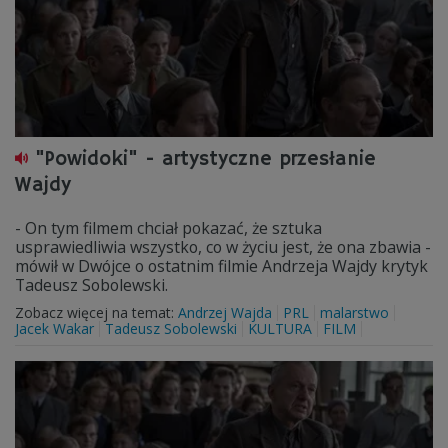
"Powidoki" - artystyczne przesłanie
Wajdy
- On tym filmem chciał pokazać, że sztuka
usprawiedliwia wszystko, co w życiu jest, że ona zbawia -
mówił w Dwójce o ostatnim filmie Andrzeja Wajdy krytyk
Tadeusz Sobolewski.
Zobacz więcej na temat:
Andrzej Wajda
PRL
malarstwo
Jacek Wakar
Tadeusz Sobolewski
KULTURA
FILM