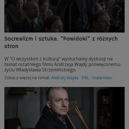
Socrealizm i sztuka. "Powidoki" z różnych
stron
W "O wszystkim z kulturą" wysłuchamy dyskusji na
temat ostatniego filmu Andrzeja Wajdy poświęconemu
życiu Władysława Strzemińskiego.
Zobacz więcej na temat:
Andrzej Wajda
PRL
malarstwo