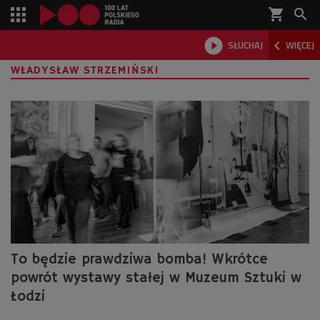
shopping_cart



SŁUCHAJ
WIĘCEJ

WŁADYSŁAW STRZEMIŃSKI
To będzie prawdziwa bomba! Wkrótce
powrót wystawy stałej w Muzeum Sztuki w
Łodzi