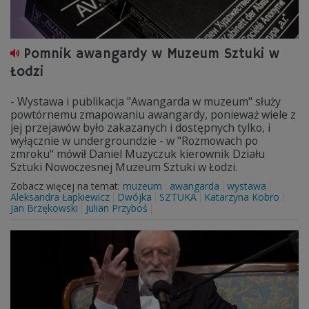
Pomnik awangardy w Muzeum Sztuki w
Łodzi
- Wystawa i publikacja "Awangarda w muzeum" służy
powtórnemu zmapowaniu awangardy, ponieważ wiele z
jej przejawów było zakazanych i dostępnych tylko, i
wyłącznie w undergroundzie - w "Rozmowach po
zmroku" mówił Daniel Muzyczuk kierownik Działu
Sztuki Nowoczesnej Muzeum Sztuki w Łodzi.
Zobacz więcej na temat:
muzeum
awangarda
wystawa
Aleksandra Łapkiewicz
Dwójka
SZTUKA
Katarzyna Kobro
Jan Brzękowski
Julian Przyboś