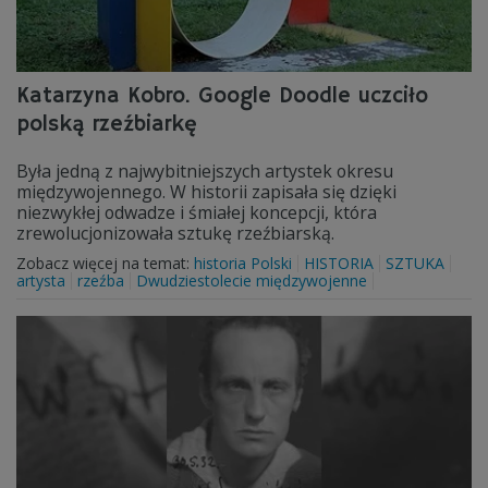
Katarzyna Kobro. Google Doodle uczciło
polską rzeźbiarkę
Była jedną z najwybitniejszych artystek okresu
międzywojennego. W historii zapisała się dzięki
niezwykłej odwadze i śmiałej koncepcji, która
zrewolucjonizowała sztukę rzeźbiarską.
Zobacz więcej na temat:
historia Polski
HISTORIA
SZTUKA
artysta
rzeźba
Dwudziestolecie międzywojenne