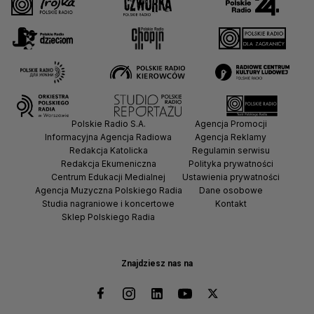
Polskie Radio S.A.
Agencja Promocji
Informacyjna Agencja Radiowa
Agencja Reklamy
Redakcja Katolicka
Regulamin serwisu
Redakcja Ekumeniczna
Polityka prywatności
Centrum Edukacji Medialnej
Ustawienia prywatności
Agencja Muzyczna Polskiego Radia
Dane osobowe
Studia nagraniowe i koncertowe
Kontakt
Sklep Polskiego Radia
Znajdziesz nas na