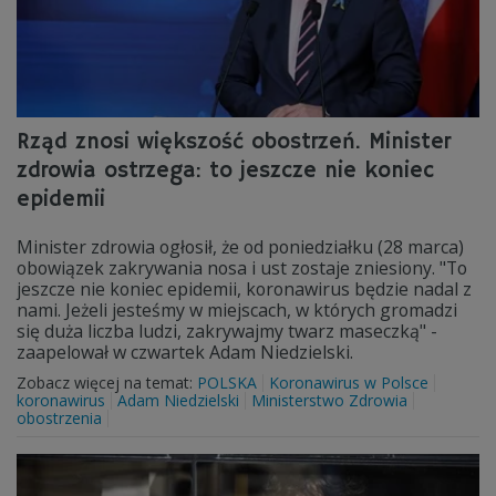
Rząd znosi większość obostrzeń. Minister
zdrowia ostrzega: to jeszcze nie koniec
epidemii
Minister zdrowia ogłosił, że od poniedziałku (28 marca)
obowiązek zakrywania nosa i ust zostaje zniesiony. "To
jeszcze nie koniec epidemii, koronawirus będzie nadal z
nami. Jeżeli jesteśmy w miejscach, w których gromadzi
się duża liczba ludzi, zakrywajmy twarz maseczką" -
zaapelował w czwartek Adam Niedzielski.
Zobacz więcej na temat:
POLSKA
Koronawirus w Polsce
koronawirus
Adam Niedzielski
Ministerstwo Zdrowia
obostrzenia