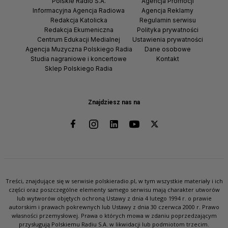
Polskie Radio S.A.
Agencja Promocji
Informacyjna Agencja Radiowa
Agencja Reklamy
Redakcja Katolicka
Regulamin serwisu
Redakcja Ekumeniczna
Polityka prywatności
Centrum Edukacji Medialnej
Ustawienia prywatności
Agencja Muzyczna Polskiego Radia
Dane osobowe
Studia nagraniowe i koncertowe
Kontakt
Sklep Polskiego Radia
Znajdziesz nas na
Treści, znajdujące się w serwisie polskieradio.pl, w tym wszystkie materiały i ich
części oraz poszczególne elementy samego serwisu mają charakter utworów
lub wytworów objętych ochroną Ustawy z dnia 4 lutego 1994 r. o prawie
autorskim i prawach pokrewnych lub Ustawy z dnia 30 czerwca 2000 r. Prawo
własności przemysłowej. Prawa o których mowa w zdaniu poprzedzającym
przysługują Polskiemu Radiu S.A. w likwidacji lub podmiotom trzecim.