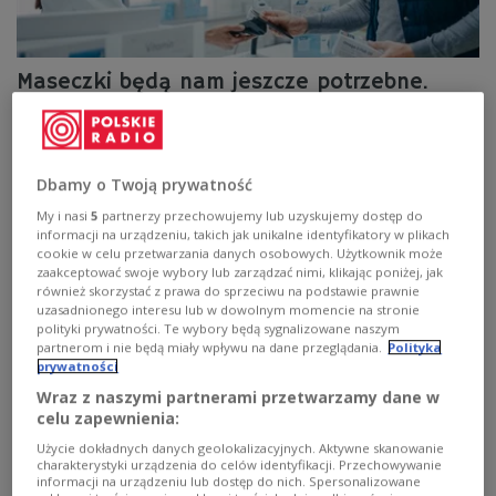
Maseczki będą nam jeszcze potrzebne.
Jest projekt nowego rozporządzenia
Na stronach Rządowego Centrum Legislacji
opublikowano projekt nowego rozporządzenia Rady
Dbamy o Twoją prywatność
Ministrów w sprawie ustanowienia określonych
My i nasi
5
partnerzy przechowujemy lub uzyskujemy dostęp do
ograniczeń, nakazów i zakazów w związku z
informacji na urządzeniu, takich jak unikalne identyfikatory w plikach
wystąpieniem stanu epidemii.
cookie w celu przetwarzania danych osobowych. Użytkownik może
Zobacz więcej na temat:
POLSKA
Koronawirus w Polsce
zaakceptować swoje wybory lub zarządzać nimi, klikając poniżej, jak
COVID-19
polityka
również skorzystać z prawa do sprzeciwu na podstawie prawnie
uzasadnionego interesu lub w dowolnym momencie na stronie
polityki prywatności. Te wybory będą sygnalizowane naszym
partnerom i nie będą miały wpływu na dane przeglądania.
Polityka
prywatności
Wraz z naszymi partnerami przetwarzamy dane w
celu zapewnienia:
Użycie dokładnych danych geolokalizacyjnych. Aktywne skanowanie
charakterystyki urządzenia do celów identyfikacji. Przechowywanie
informacji na urządzeniu lub dostęp do nich. Spersonalizowane