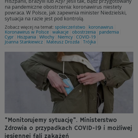
Hiszpanii, Brazylii lub Azji? Jeśli tak, bądź przygotowany
na pandemiczne obostrzenia: koronawirus niestety
powraca. W Polsce, jak zapewnia minister Niedzielski,
sytuacja na razie jest pod kontrolą.
Zobacz więcej na temat:
społeczeństwo
koronawirus
Koronawirus w Polsce
wakacje
obostrzenia
pandemia
Cypr
Hiszpania
Włochy
Niemcy
COVID-19
Joanna Stankiewicz
Mateusz Drozda
Trójka
"Monitorujemy sytuację". Ministerstwo
Zdrowia o przypadkach COVID-19 i możliwej
jesiennej fali zakażeń