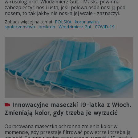
wirusolog prof. Włodzimierz Gut. - Maska powinna
zabezpieczyć nos i usta, jeśli połowa osób nosi ją pod
nosem, to tak jakby nie nosiła jej wcale - zaznaczył.
Zobacz więcej na temat:
POLSKA
koronawirus
społeczeństwo
omikron
Włodzimierz Gut
COVID-19
Innowacyjne maseczki 19-latka z Włoch.
Zmieniają kolor, gdy trzeba je wyrzucić
Opracowana maseczka ochronna zmienia kolor w
momencie, gdy przestaje filtrować powietrze i trzeba ją