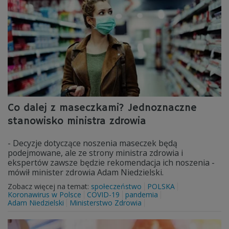
Co dalej z maseczkami? Jednoznaczne
stanowisko ministra zdrowia
- Decyzje dotyczące noszenia maseczek będą
podejmowane, ale ze strony ministra zdrowia i
ekspertów zawsze będzie rekomendacja ich noszenia -
mówił minister zdrowia Adam Niedzielski.
Zobacz więcej na temat:
społeczeństwo
POLSKA
Koronawirus w Polsce
COVID-19
pandemia
Adam Niedzielski
Ministerstwo Zdrowia