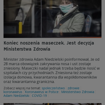
Koniec noszenia maseczek. Jest decyzja
Ministerstwa Zdrowia
Minister zdrowia Adam Niedzielski poinformował, że od
28 marca obowiązek zakrywania nosa i ust zostaje
zniesiony. Maseczki nadal jednak trzeba będzie nosić w
szpitalach czy przychodniach. Zniesiona też zostaje
izolacja domowa, kwarantanna dla współdomowników
oraz kwarantanna graniczna.
Zobacz więcej na temat:
społeczeństwo
zdrowie
koronawirus
Koronawirus w Polsce
Ministerstwo Zdrowia
Adam Niedzielski
COVID-19