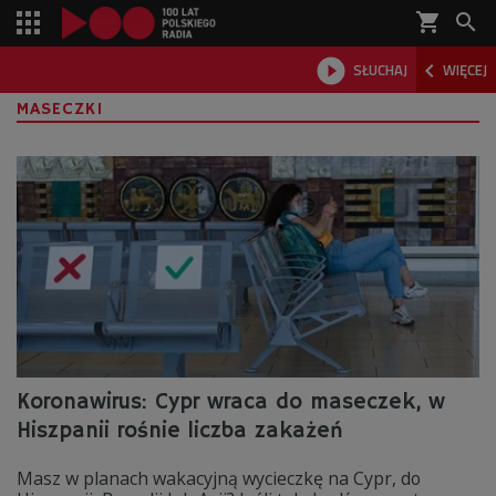
shopping_cart



SŁUCHAJ
WIĘCEJ

MASECZKI
Koronawirus: Cypr wraca do maseczek, w
Hiszpanii rośnie liczba zakażeń
Masz w planach wakacyjną wycieczkę na Cypr, do