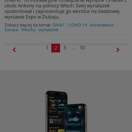
zmienić. To innowacyjne rozwiązanie wymyślił 19-latek z
okolic Ankony na północy Włoch. Swój wynalazek
opatentował i zaprezentuje go wkrótce na światowej
wystawie Expo w Dubaju.
Zobacz więcej na temat:
ŚWIAT
COVID-19
koronawirus
Europa
Włochy
wynalazek
1
2
3
...
10