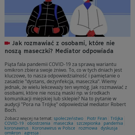
Jak rozmawiać z osobami, które nie
noszą maseczki? Mediator odpowiada
Piąta fala pandemii COVID-19 za sprawą wariantu
omikron zbiera swoje żniwo. To, co w tych dniach jest
kluczowe, to nasza odpowiedzialność i pamiętanie o
zasadzie "dystans, dezynfekcja, maseczka". Wiemy
jednak, że wielu lekceważy ten wymóg. Jak rozmawiać z
osobami, które nie noszą maski np. w środkach
komunikacji miejskiej lub sklepie? Na to pytanie w
audycji "Pora na Trójkę" odpowiedział mediator Robert
Boch.
Zobacz więcej na temat:
społeczeństwo
Piotr Firan
Trójka
COVID-19
obostrzenia
maseczka
szczepionka
pandemia
koronawirus
Koronawirus w Polsce
rozmowa
dyskusja
omikron
agresja