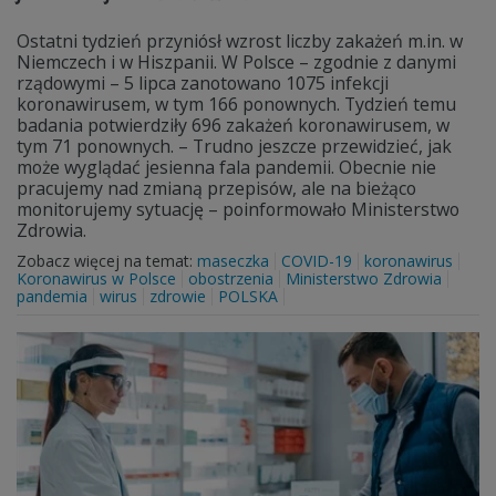
Ostatni tydzień przyniósł wzrost liczby zakażeń m.in. w
Niemczech i w Hiszpanii. W Polsce – zgodnie z danymi
rządowymi – 5 lipca zanotowano 1075 infekcji
koronawirusem, w tym 166 ponownych. Tydzień temu
badania potwierdziły 696 zakażeń koronawirusem, w
tym 71 ponownych. – Trudno jeszcze przewidzieć, jak
może wyglądać jesienna fala pandemii. Obecnie nie
pracujemy nad zmianą przepisów, ale na bieżąco
monitorujemy sytuację – poinformowało Ministerstwo
Zdrowia.
Zobacz więcej na temat:
maseczka
COVID-19
koronawirus
Koronawirus w Polsce
obostrzenia
Ministerstwo Zdrowia
pandemia
wirus
zdrowie
POLSKA