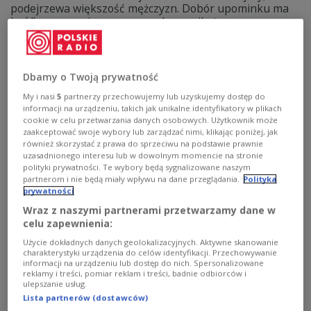
podejrzewa większość mężczyzn. Dobór upominku ma
być "wysoce zniuansowanym komunikatem
interpersonalnym, który potwierdza autonomię kobiety
oraz stopień zrozumienia jej potrzeb przez
obdarowującego". Co dać 8 marca, żeby stanąć na
wysokości zadania, a czego bezwzględnie się
Dbamy o Twoją prywatność
wystrzegać?
My i nasi
5
partnerzy przechowujemy lub uzyskujemy dostęp do
Zobacz więcej na temat:
GOSPODARKA
POLSKA
informacji na urządzeniu, takich jak unikalne identyfikatory w plikach
dzień kobiet
Kobiety
pieniądze
cookie w celu przetwarzania danych osobowych. Użytkownik może
zaakceptować swoje wybory lub zarządzać nimi, klikając poniżej, jak
również skorzystać z prawa do sprzeciwu na podstawie prawnie
uzasadnionego interesu lub w dowolnym momencie na stronie
polityki prywatności. Te wybory będą sygnalizowane naszym
partnerom i nie będą miały wpływu na dane przeglądania.
Polityka
prywatności
Wraz z naszymi partnerami przetwarzamy dane w
celu zapewnienia:
Użycie dokładnych danych geolokalizacyjnych. Aktywne skanowanie
charakterystyki urządzenia do celów identyfikacji. Przechowywanie
informacji na urządzeniu lub dostęp do nich. Spersonalizowane
reklamy i treści, pomiar reklam i treści, badnie odbiorców i
ulepszanie usług.
Czy nietrafiony prezent świąteczny można
Lista partnerów (dostawców)