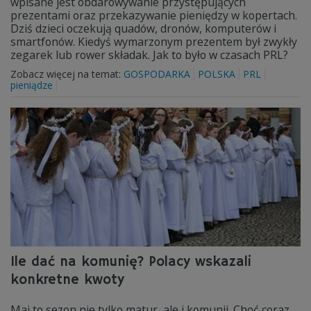
wpisane jest obdarowywanie przystępujących
prezentami oraz przekazywanie pieniędzy w kopertach.
Dziś dzieci oczekują quadów, dronów, komputerów i
smartfonów. Kiedyś wymarzonym prezentem był zwykły
zegarek lub rower składak. Jak to było w czasach PRL?
Zobacz więcej na temat:
GOSPODARKA
POLSKA
PRL
pieniądze
Ile dać na komunię? Polacy wskazali
konkretne kwoty
Maj to sezon nie tylko matur, ale i komunii. Choć coraz