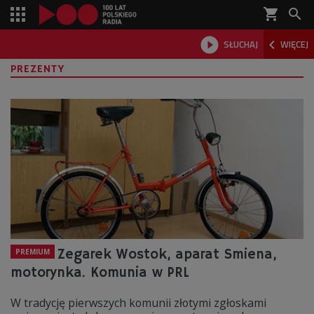
shopping_cart



SŁUCHAJ
WIĘCEJ

PREZENTY
Zegarek Wostok, aparat Smiena,
PREMIUM
motorynka. Komunia w PRL
W tradycję pierwszych komunii złotymi zgłoskami