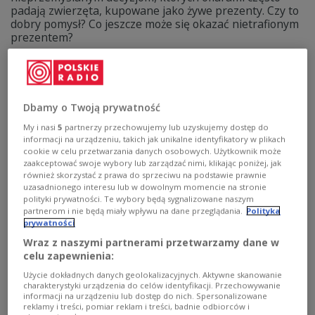
padają zwierzęta, kupowane jako żywe prezenty. Czy to
dobry pomysł? Co jeszcze może się okazać nietrafionym
prezentem?
Zobacz więcej na temat:
radio dla dzieci
radio dla rodziców
Strefa Rodzica
dzieci
edukacja
kobieta
macierzyństwo
samotność
dziecko
bliskość
rodzicielstwo
mama
święta
Boże Narodzenie
Dbamy o Twoją prywatność
My i nasi
5
partnerzy przechowujemy lub uzyskujemy dostęp do
informacji na urządzeniu, takich jak unikalne identyfikatory w plikach
cookie w celu przetwarzania danych osobowych. Użytkownik może
zaakceptować swoje wybory lub zarządzać nimi, klikając poniżej, jak
również skorzystać z prawa do sprzeciwu na podstawie prawnie
uzasadnionego interesu lub w dowolnym momencie na stronie
polityki prywatności. Te wybory będą sygnalizowane naszym
partnerom i nie będą miały wpływu na dane przeglądania.
Polityka
prywatności
Wraz z naszymi partnerami przetwarzamy dane w
celu zapewnienia:
Bez kwiatów i czekoladek na Dzień
Użycie dokładnych danych geolokalizacyjnych. Aktywne skanowanie
Nauczyciela? "Prezenty są wyrazem
charakterystyki urządzenia do celów identyfikacji. Przechowywanie
informacji na urządzeniu lub dostęp do nich. Spersonalizowane
wdzięczności"
reklamy i treści, pomiar reklam i treści, badnie odbiorców i