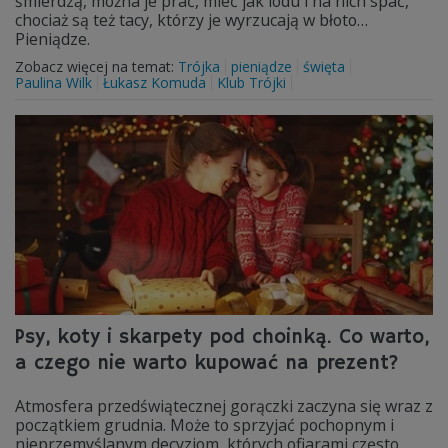
śmierdzą, można je prać, mieć jak lodu i na nich spać,
chociaż są też tacy, którzy je wyrzucają w błoto…
Pieniądze.
Zobacz więcej na temat:
Trójka
pieniądze
święta
Paulina Wilk
Łukasz Komuda
Klub Trójki
Psy, koty i skarpety pod choinką. Co warto,
a czego nie warto kupować na prezent?
Atmosfera przedświątecznej gorączki zaczyna się wraz z
początkiem grudnia. Może to sprzyjać pochopnym i
nieprzemyślanym decyzjom, których ofiarami często