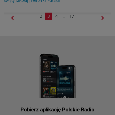
Święty Mikołaj
Weronika Puszkar
2
3
4
...
17
Pobierz aplikację Polskie Radio