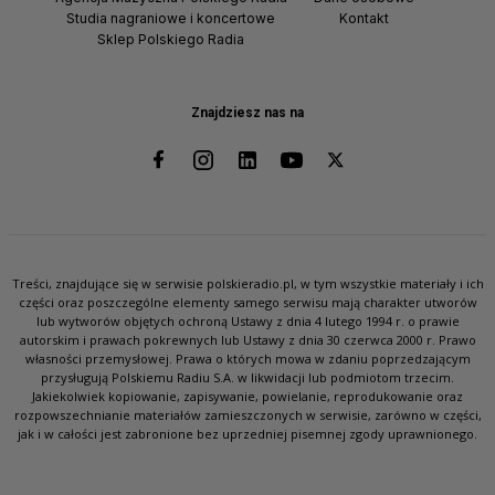
Studia nagraniowe i koncertowe
Kontakt
Sklep Polskiego Radia
Znajdziesz nas na
Treści, znajdujące się w serwisie polskieradio.pl, w tym wszystkie materiały i ich
części oraz poszczególne elementy samego serwisu mają charakter utworów
lub wytworów objętych ochroną Ustawy z dnia 4 lutego 1994 r. o prawie
autorskim i prawach pokrewnych lub Ustawy z dnia 30 czerwca 2000 r. Prawo
własności przemysłowej. Prawa o których mowa w zdaniu poprzedzającym
przysługują Polskiemu Radiu S.A. w likwidacji lub podmiotom trzecim.
Jakiekolwiek kopiowanie, zapisywanie, powielanie, reprodukowanie oraz
rozpowszechnianie materiałów zamieszczonych w serwisie, zarówno w części,
jak i w całości jest zabronione bez uprzedniej pisemnej zgody uprawnionego.