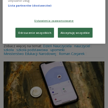
ulepszanie usług.
Lista partnerów (dostawców)
Zbliża się Dzień Nauczyciela i rodzą się pytania - czy
będą oni mogli przyjąć prezenty od dzieci i rodziców. W
wytycznych dotyczących nowych standardów ochrony
dzieci w placówkach oświatowych napisano, że nie wolno
Ustawienia zaawansowane
przyjmować pieniędzy ani prezentów od dziecka ani
opiekunów dziecka. Resort sprawiedliwości, który
Odrzucenie wszystkich
Akceptuję wszystkie
przygotował wytyczne, utrzymuje, że są to tylko
wskazówki, propozycje.
Zobacz więcej na temat:
Dzień Nauczyciela
nauczyciel
szkoła
szkoła podstawowa
upominki
Ministerstwo Edukacji Narodowej
Roman Czejarek