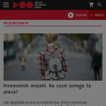
shopping_cart



SŁUCHAJ
WIĘCEJ

PRZEWODNIK
Przewodnik miejski. Na czym polega ta
praca?
Jak wygląda praca przewodnika, który pokazuje