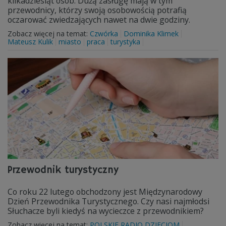
kilkadziesiąt osób. Dużą zasługę mają w tym
przewodnicy, którzy swoją osobowością potrafią
oczarować zwiedzających nawet na dwie godziny.
Zobacz więcej na temat:
Czwórka
Dominika Klimek
Mateusz Kulik
miasto
praca
turystyka
Przewodnik turystyczny
Co roku 22 lutego obchodzony jest Międzynarodowy
Dzień Przewodnika Turystycznego. Czy nasi najmłodsi
Słuchacze byli kiedyś na wycieczce z przewodnikiem?
Zobacz więcej na temat:
POLSKIE RADIO DZIECIOM