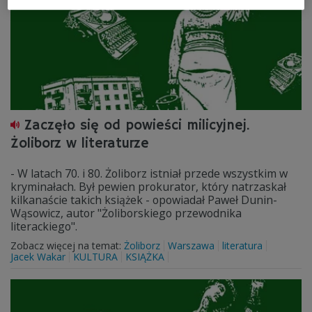
Zaczęło się od powieści milicyjnej.
Żoliborz w literaturze
- W latach 70. i 80. Żoliborz istniał przede wszystkim w
kryminałach. Był pewien prokurator, który natrzaskał
kilkanaście takich książek - opowiadał Paweł Dunin-
Wąsowicz, autor "Żoliborskiego przewodnika
literackiego".
Zobacz więcej na temat:
Żoliborz
Warszawa
literatura
Jacek Wakar
KULTURA
KSIĄŻKA