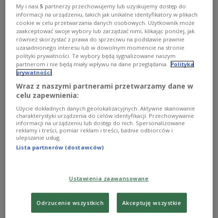
My i nasi
5
partnerzy przechowujemy lub uzyskujemy dostęp do
informacji na urządzeniu, takich jak unikalne identyfikatory w plikach
cookie w celu przetwarzania danych osobowych. Użytkownik może
zaakceptować swoje wybory lub zarządzać nimi, klikając poniżej, jak
również skorzystać z prawa do sprzeciwu na podstawie prawnie
uzasadnionego interesu lub w dowolnym momencie na stronie
polityki prywatności. Te wybory będą sygnalizowane naszym
partnerom i nie będą miały wpływu na dane przeglądania.
Polityka
prywatności
Wraz z naszymi partnerami przetwarzamy dane w
celu zapewnienia:
A może rzucić wszystko i wyjechać w…
Użycie dokładnych danych geolokalizacyjnych. Aktywne skanowanie
charakterystyki urządzenia do celów identyfikacji. Przechowywanie
Sudety?
informacji na urządzeniu lub dostęp do nich. Spersonalizowane
reklamy i treści, pomiar reklam i treści, badnie odbiorców i
ulepszanie usług.
– To nie była ucieczka z miasta na wieś. To miejsce nas
Lista partnerów (dostawców)
przyciągało i poczuliśmy, że chcemy tu żyć – mówi o
Kopańcu Leszek Różański.
Zobacz więcej na temat:
Trójka
Grażyna Dobroń
Sudety
Ustawienia zaawansowane
natura
psychologia
SZTUKA
góry
Odrzucenie wszystkich
Akceptuję wszystkie