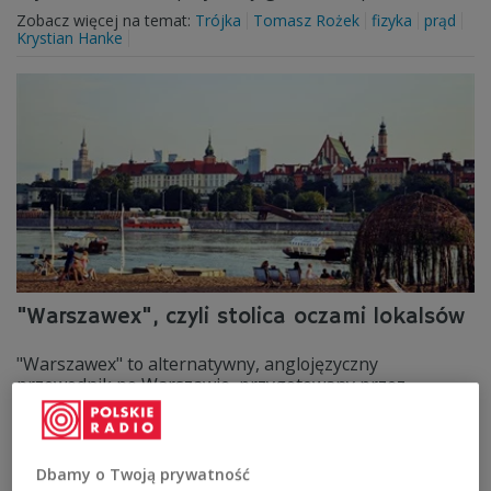
Zobacz więcej na temat:
Trójka
Tomasz Rożek
fizyka
prąd
Krystian Hanke
"Warszawex", czyli stolica oczami lokalsów
"Warszawex" to alternatywny, anglojęzyczny
przewodnik po Warszawie, przygotowany przez
lokalsów dla wszystkich tych, którzy chcą poznać miasto
takim, jakie znają i kochają jego mieszkańcy.
Zobacz więcej na temat:
Czwórka
Warszawa
chuck norris
Dbamy o Twoją prywatność