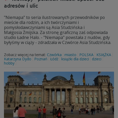
adresów i ulic
"Niemapa" to seria ilustrowanych przewodników po
mieście dla rodzin, a ich twórczyniami i
pomysłodawczyniami są Asia Studzińska i
Małgosia Żmijska. Za stronę graficzną zaś odpowiada
studio Ładne Halo. - "Niemapa" powstała z nudów, gdy
byłyśmy w ciąży - zdradzała w Czwórce Asia Studzińska.
Zobacz więcej na temat:
Czwórka
miasto
POLSKA
KSIĄŻKA
Katarzyna Dydo
Poznań
Łódź
książki dla dzieci
dzieci
hobby