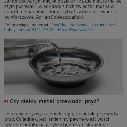
zainteresowanym miejskie szlaki? - Każde miasto ma się
czym pochwalić, więc każde z nich zwiedzać można w
sposób niebanalny - tłumaczył w Czwórce przewodnik
po Warszawie, Adrian Sobieszczański.
Zobacz więcej na temat:
Czwórka
Warszawa
zatrudnienie
hobby
praca
STYL ŻYCIA
Beata Kwiatkowska
Czy ciekły metal przewodzi prąd?
Jesteśmy przyzwyczajeni do tego, że metale przewodzą
prąd. Co jednak, jeśli zmienimy pewne właściwości
fizyczne metalu, na przykład jego stan skupienia?