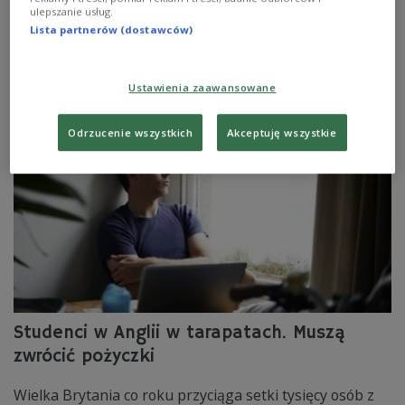
najważniejszych egzaminów w życiu. Po języku polskim
ulepszanie usług.
przychodzi kolej na matematykę. Jednak sama matura
Lista partnerów (dostawców)
to tylko etap. Zaraz po niej pojawiają się pytania o
przyszłość. Czy iść na studia, czy od razu szukać pracy?
Zobacz więcej na temat:
społeczeństwo
matura
maturzyści
Ustawienia zaawansowane
rynek pracy
Odrzucenie wszystkich
Akceptuję wszystkie
Studenci w Anglii w tarapatach. Muszą
zwrócić pożyczki
Wielka Brytania co roku przyciąga setki tysięcy osób z