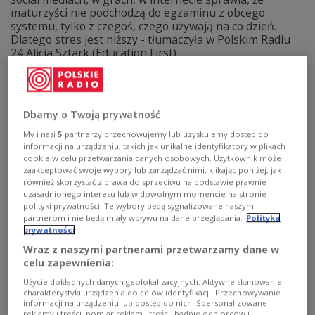
maturzyści nie podchodzą do egzaminu z obcego
systemu, tylko z czegoś, czego używają na co dzień.
Dlatego stres jest niższy - tłumaczyła w Polskim Radiu
24 Alicja Sztark (Education First).
Zobacz więcej na temat:
matura 2026
język angielski
szkoła średnia
egzaminy maturalne
uczniowie
Dbamy o Twoją prywatność
My i nasi
5
partnerzy przechowujemy lub uzyskujemy dostęp do
informacji na urządzeniu, takich jak unikalne identyfikatory w plikach
cookie w celu przetwarzania danych osobowych. Użytkownik może
zaakceptować swoje wybory lub zarządzać nimi, klikając poniżej, jak
również skorzystać z prawa do sprzeciwu na podstawie prawnie
uzasadnionego interesu lub w dowolnym momencie na stronie
polityki prywatności. Te wybory będą sygnalizowane naszym
partnerom i nie będą miały wpływu na dane przeglądania.
Polityka
prywatności
Wraz z naszymi partnerami przetwarzamy dane w
Matura i co dalej? Czy studia są gwarancją
celu zapewnienia:
znalezienia dobrej pracy?
Użycie dokładnych danych geolokalizacyjnych. Aktywne skanowanie
charakterystyki urządzenia do celów identyfikacji. Przechowywanie
informacji na urządzeniu lub dostęp do nich. Spersonalizowane
Pierwsze dni maja to dla wielu uczniów czas jednego z
reklamy i treści, pomiar reklam i treści, badnie odbiorców i