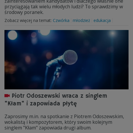
zainteresowaniem kandydatów i dlaczego właśnie one
przyciągają tak wielu młodych ludzi? To sprawdzimy w
środowy poranek.
Zobacz więcej na temat:
Czwórka
młodzież
edukacja
Piotr Odoszewski wraca z singlem
"Kłam" i zapowiada płytę
Zaprosimy m.in. na spotkanie z Piotrem Odoszewskim,
wokalistą i kompozytorem, który swoim kolejnym
singlem "Kłam" zapowiada drugi album.