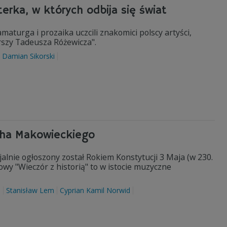
terka, w których odbija się świat
aturga i prozaika uczcili znakomici polscy artyści,
ierszy Tadeusza Różewicza".
Damian Sikorski
ha Makowieckiego
cjalnie ogłoszony został Rokiem Konstytucji 3 Maja (w 230.
owy "Wieczór z historią" to w istocie muzyczne
i
Stanisław Lem
Cyprian Kamil Norwid