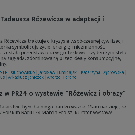
 Tadeusza Różewicza w adaptacji i
Różewicza traktuje o kryzysie współczesnej cywilizacji
erka symbolizuje życie, energię i niezmienność
a została przedstawiona w groteskowo-szyderczym stylu.
oną zagładą, zdominowaną przez ideały konsumpcyjne,
lny.
ATR
słuchowisko
Jarosław Tumidajski
Katarzyna Dąbrowska
wus
Arkadiusz Janiczek
Andrzej Ferenc
sz w PR24 o wystawie "Różewicz i obrazy"
. Malarstwo było dla niego bardzo ważne. Mam nadzieję, że
w Polskim Radiu 24 Marcin Fedisz, kurator wystawy