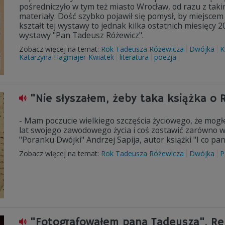
pośredniczyło w tym też miasto Wrocław, od razu z ta
materiały. Dość szybko pojawił się pomysł, by miejsce
kształt tej wystawy to jednak kilka ostatnich miesięcy
wystawy "Pan Tadeusz Różewicz".
Zobacz więcej na temat:
Rok Tadeusza Różewicza
Dwójka
K
Katarzyna Hagmajer-Kwiatek
literatura
poezja
"Nie słyszałem, żeby taka książka o 
- Mam poczucie wielkiego szczęścia życiowego, że mogł
lat swojego zawodowego życia i coś zostawić zarówno w f
"Poranku Dwójki" Andrzej Sapija, autor książki "I co pan
Zobacz więcej na temat:
Rok Tadeusza Różewicza
Dwójka
P
"Fotografowałem pana Tadeusza". Re