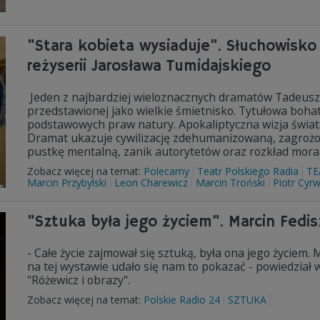
"Stara kobieta wysiaduje". Słuchowisko
reżyserii Jarosława Tumidajskiego
Jeden z najbardziej wieloznacznych dramatów Tadeusza 
przedstawionej jako wielkie śmietnisko. Tytułowa bohat
podstawowych praw natury. Apokaliptyczna wizja świat
Dramat ukazuje cywilizację zdehumanizowaną, zagroż
pustkę mentalną, zanik autorytetów oraz rozkład mora
Zobacz więcej na temat:
Polecamy
Teatr Polskiego Radia
TE
Marcin Przybylski
Leon Charewicz
Marcin Troński
Piotr Cyr
"Sztuka była jego życiem". Marcin Fedi
- Całe życie zajmował się sztuką, była ona jego życiem
na tej wystawie udało się nam to pokazać - powiedział 
"Różewicz i obrazy".
Zobacz więcej na temat:
Polskie Radio 24
SZTUKA