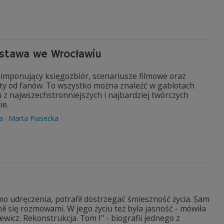
ystawa we Wrocławiu
imponujący księgozbiór, scenariusze filmowe oraz
listy od fanów. To wszystko można znaleźć w gablotach
z najwszechstronniejszych i najbardziej twórczych
ie.
a
Marta Piasecka
o udręczenia, potrafił dostrzegać śmieszność życia. Sam
mił się rozmowami. W jego życiu też była jasność - mówiła
icz. Rekonstrukcja. Tom I" - biografii jednego z