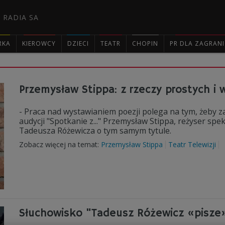
 RADIA SA
RKA
KIEROWCY
DZIECI
TEATR
CHOPIN
PR DLA ZAGRAN

Przemysław Stippa: z rzeczy prostych i 
- Praca nad wystawianiem poezji polega na tym, żeby 
audycji "Spotkanie z..." Przemysław Stippa, reżyser sp
Tadeusza Różewicza o tym samym tytule.
Zobacz więcej na temat:
Przemysław Stippa
Teatr Telewizji
Słuchowisko "Tadeusz Różewicz «pisze»