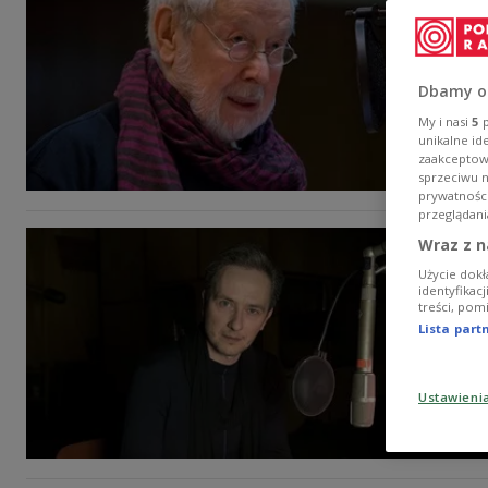
Dbamy o
My i nasi
5
p
unikalne id
zaakceptowa
sprzeciwu 
prywatnośc
przeglądani
Wraz z n
Użycie dokł
identyfikac
treści, pom
Lista par
Ustawieni