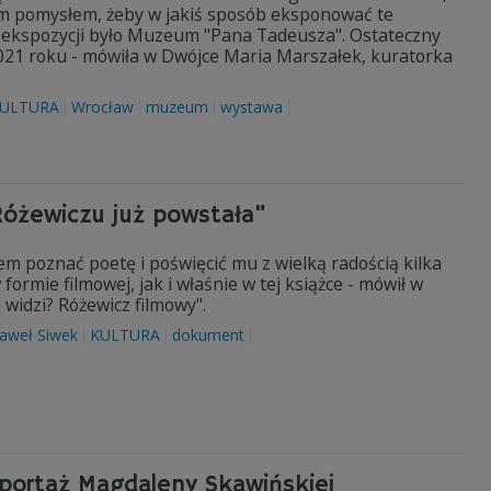
kim pomysłem, żeby w jakiś sposób eksponować te
m ekspozycji było Muzeum "Pana Tadeusza". Ostateczny
 2021 roku - mówiła w Dwójce Maria Marszałek, kuratorka
ULTURA
Wrocław
muzeum
wystawa
Różewiczu już powstała"
em poznać poetę i poświęcić mu z wielką radością kilka
ormie filmowej, jak i właśnie w tej książce - mówił w
 widzi? Różewicz filmowy"​.
aweł Siwek
KULTURA
dokument
portaż Magdaleny Skawińskiej