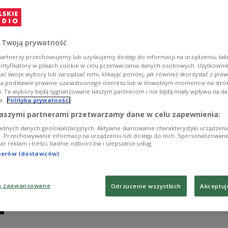
Słuchowisko poetycko-biograficzne ukazuje Tadeusza Róż
Leopoldem Staffem. Słyszymy dialog poetów i poetyk p
obu poetów. Autorem scenariusza jest zmarły w 2018 rok
nasz redakcyjny kolega, który 30 marca obchodziłby 80.
 Twoją prywatność
Zobacz więcej na temat:
Leopold Staff
artnerzy przechowujemy lub uzyskujemy dostęp do informacji na urządzeniu, taki
entyfikatory w plikach cookie w celu przetwarzania danych osobowych. Użytkown
ć swoje wybory lub zarządzać nimi, klikając poniżej, jak również skorzystać z pra
na podstawie prawnie uzasadnionego interesu lub w dowolnym momencie na stroni
i. Te wybory będą sygnalizowane naszym partnerom i nie będą miały wpływu na d
a.
Polityka prywatności
Przemysław Stippa i Tadeusz Różewi
aszymi partnerami przetwarzamy dane w celu zapewnienia:
WIDEO]
adnych danych geolokalizacyjnych. Aktywne skanowanie charakterystyki urządzen
ji. Przechowywanie informacji na urządzeniu lub dostęp do nich. Spersonalizowane
iar reklam i treści, badnie odbiorców i ulepszanie usług.
- Wydaje mi się, że dzisiaj ocalającym byłoby mówienie t
tnerów (dostawców)
kompozycją kilku-, kilkunastu wersów. I to proponowa
Przemysław Stippa, który 29 marca zadebiutuje w TVP K
Zobacz więcej na temat:
Małgorzata Szymankiewicz
Dwójka
a zaawansowane
Odrzucenie wszystkich
Akceptuj
spektakl
telewizja publiczna
TVP Kultura
TVP
KULTURA