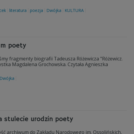
cek
literatura
poezja
Dwójka
KULTURA
dem poety
liśmy fragmenty biografii Tadeusza Różewicza "Różewicz.
ażystka Magdalena Grochowska. Czytała Agnieszka
Dwójka
 stulecie urodzin poety
ęść archiwum do Zakładu Narodowego im. Ossolińskich,