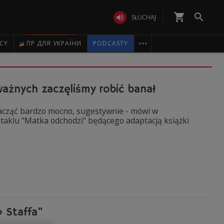
shopping_cart


SŁUCHAJ

ICY
ПР ДЛЯ УКРАЇНИ
PODCASTY
ważnych zaczęliśmy robić banał
zacząć bardzo mocno, sugestywnie - mówi w
ektaklu "Matka odchodzi" będącego adaptacją książki
 Staffa"