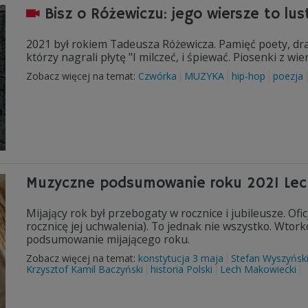
Bisz o Różewiczu: jego wiersze to lus
2021 był rokiem Tadeusza Różewicza. Pamięć poety, dram
którzy nagrali płytę "I milczeć, i śpiewać. Piosenki z w
Zobacz więcej na temat:
Czwórka
MUZYKA
hip-hop
poezja
Muzyczne podsumowanie roku 2021 Lec
Mijający rok był przebogaty w rocznice i jubileusze. Ofi
rocznicę jej uchwalenia). To jednak nie wszystko. Wtork
podsumowanie mijającego roku.
Zobacz więcej na temat:
konstytucja 3 maja
Stefan Wyszyńsk
Krzysztof Kamil Baczyński
historia Polski
Lech Makowiecki