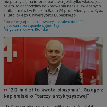
nie patrzy się na interes państwa. Jeśli tylko władza jest
celem, to dochodzimy do kreowania nadziei związanych
z ulicą - mówił w Polskim Radiu 24 prof. Mieczysław Ryba
z Katolickiego Uniwersytetu Lubelskiego.
Zobacz więcej na temat:
wybory prezydenckie 2020
głosowanie korespondencyjne
Sejm
Małgorzata Kidawa-Błońska
"212 mld zł to kwota olbrzymia". Grzegorz
Napieralski o "tarczy antykryzysowej"
- Dziś bez względu na opcję polityczną, każdy Polak