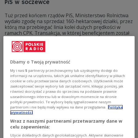
PiS w soczewce
Tuż przed końcem rządów PiS, Ministerstwo Rolnictwa
wydało zgodę na sprzedaż 160-hektarowej działki, przez
którą ma przebiegać linia kolei dużych prędkości w
ramach CPK. Transakcja, w której beneficjentem został
wiceprezes firmy Dawtona, wywołała polityczną burzę. -
To soczewka tego, do czego PiS potrzebował państwa i
władzy - powiedział europoseł KO Bartosz Arłukowicz.
Zobacz więcej na temat:
POLSKA
polityka
Robert Telus
cpk
Dbamy o Twoją prywatność
Prawo i Sprawiedliwość
My i nasi
5
partnerzy przechowujemy lub uzyskujemy dostęp do
informacji na urządzeniu, takich jak unikalne identyfikatory w plikach
cookie w celu przetwarzania danych osobowych. Użytkownik może
zaakceptować swoje wybory lub zarządzać nimi, klikając poniżej, jak
również skorzystać z prawa do sprzeciwu na podstawie prawnie
uzasadnionego interesu lub w dowolnym momencie na stronie
polityki prywatności. Te wybory będą sygnalizowane naszym
partnerom i nie będą miały wpływu na dane przeglądania.
Polityka
prywatności
Wraz z naszymi partnerami przetwarzamy dane w
celu zapewnienia:
Użycie dokładnych danych geolokalizacyjnych. Aktywne skanowanie