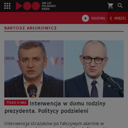
shopping_cart



SŁUCHAJ
WIĘCEJ

BARTOSZ ARŁUKOWICZ
Interwencja w domu rodziny
TYLKO U NAS
prezydenta. Politycy podzieleni
Interwencja strażaków po fałszywym alarmie w