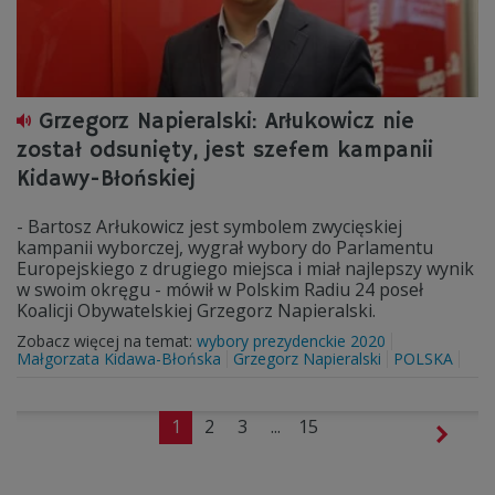
Grzegorz Napieralski: Arłukowicz nie
został odsunięty, jest szefem kampanii
Kidawy-Błońskiej
- Bartosz Arłukowicz jest symbolem zwycięskiej
kampanii wyborczej, wygrał wybory do Parlamentu
Europejskiego z drugiego miejsca i miał najlepszy wynik
w swoim okręgu - mówił w Polskim Radiu 24 poseł
Koalicji Obywatelskiej Grzegorz Napieralski.
Zobacz więcej na temat:
wybory prezydenckie 2020
Małgorzata Kidawa-Błońska
Grzegorz Napieralski
POLSKA
1
2
3
...
15