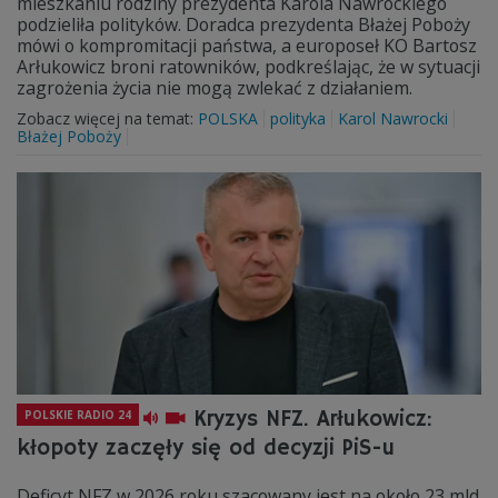
mieszkaniu rodziny prezydenta Karola Nawrockiego
podzieliła polityków. Doradca prezydenta Błażej Poboży
mówi o kompromitacji państwa, a europoseł KO Bartosz
Arłukowicz broni ratowników, podkreślając, że w sytuacji
zagrożenia życia nie mogą zwlekać z działaniem.
Zobacz więcej na temat:
POLSKA
polityka
Karol Nawrocki
Błażej Poboży
Kryzys NFZ. Arłukowicz:
POLSKIE RADIO 24
kłopoty zaczęły się od decyzji PiS-u
Deficyt NFZ w 2026 roku szacowany jest na około 23 mld