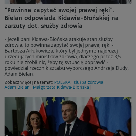
"Powinna zapytać swojej prawej ręki".
Bielan odpowiada Kidawie-Błońskiej na
zarzuty dot. służby zdrowia
- Jeżeli pani Kidawa-Błońska atakuje stan służby
zdrowia, to powinna zapytać swojej prawej ręki -
Bartosza Arłukowicza, który był jednym z najdłużej
urzędujących ministrów zdrowia, dlaczego przez 3,5
roku nie zrobił nic, żeby tę sytuację poprawić -
powiedział rzecznik sztabu wyborczego Andrzeja Dudy,
Adam Bielan.
Zobacz więcej na temat:
POLSKA
służba zdrowia
Adam Bielan
Małgorzata Kidawa-Błońska