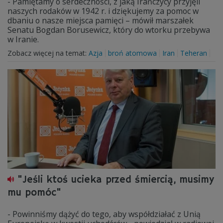
- Pamiętamy o serdeczności, z jaką Irańczycy przyjęli
naszych rodaków w 1942 r. i dziękujemy za pomoc w
dbaniu o nasze miejsca pamięci – mówił marszałek
Senatu Bogdan Borusewicz, który do wtorku przebywa
w Iranie.
Zobacz więcej na temat:
Azja
broń atomowa
Iran
Teheran
"Jeśli ktoś ucieka przed śmiercią, musimy
mu pomóc"
- Powinniśmy dążyć do tego, aby współdziałać z Unią