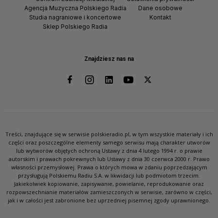
Agencja Muzyczna Polskiego Radia
Dane osobowe
Studia nagraniowe i koncertowe
Kontakt
Sklep Polskiego Radia
Znajdziesz nas na
Treści, znajdujące się w serwisie polskieradio.pl, w tym wszystkie materiały i ich
części oraz poszczególne elementy samego serwisu mają charakter utworów
lub wytworów objętych ochroną Ustawy z dnia 4 lutego 1994 r. o prawie
autorskim i prawach pokrewnych lub Ustawy z dnia 30 czerwca 2000 r. Prawo
własności przemysłowej. Prawa o których mowa w zdaniu poprzedzającym
przysługują Polskiemu Radiu S.A. w likwidacji lub podmiotom trzecim.
Jakiekolwiek kopiowanie, zapisywanie, powielanie, reprodukowanie oraz
rozpowszechnianie materiałów zamieszczonych w serwisie, zarówno w części,
jak i w całości jest zabronione bez uprzedniej pisemnej zgody uprawnionego.