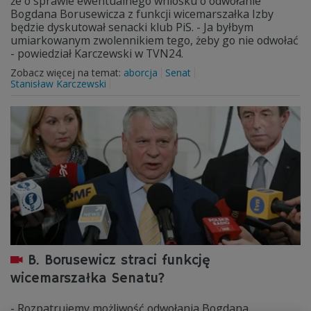
że o sprawie ewentualnego wniosku o odwołanie
Bogdana Borusewicza z funkcji wicemarszałka Izby
będzie dyskutował senacki klub PiS. - Ja byłbym
umiarkowanym zwolennikiem tego, żeby go nie odwołać
- powiedział Karczewski w TVN24.
Zobacz więcej na temat:
aborcja
Senat
Stanisław Karczewski
B. Borusewicz straci funkcję
wicemarszałka Senatu?
- Rozpatrujemy możliwość odwołania Bogdana