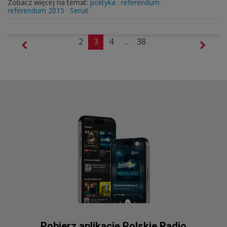
Zobacz więcej na temat:
polityka
referendum
referendum 2015
Senat
2
3
4
...
38
Pobierz aplikację Polskie Radio