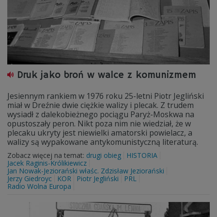
Druk jako broń w walce z komunizmem
Jesiennym rankiem w 1976 roku 25-letni Piotr Jegliński
miał w Dreźnie dwie ciężkie walizy i plecak. Z trudem
wysiadł z dalekobieżnego pociągu Paryż-Moskwa na
opustoszały peron. Nikt poza nim nie wiedział, że w
plecaku ukryty jest niewielki amatorski powielacz, a
walizy są wypakowane antykomunistyczną literaturą.
Zobacz więcej na temat:
drugi obieg
HISTORIA
Jacek Raginis-Królikiewicz
Jan Nowak-Jeziorański właśc. Zdzisław Jeziorański
Jerzy Giedroyc
KOR
Piotr Jegliński
PRL
Radio Wolna Europa