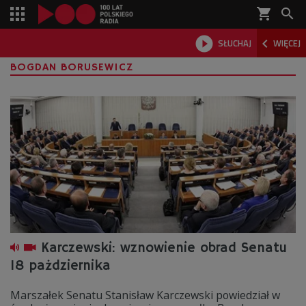
shopping_cart



SŁUCHAJ
WIĘCEJ

BOGDAN BORUSEWICZ
Karczewski: wznowienie obrad Senatu
18 pażdziernika
Marszałek Senatu Stanisław Karczewski powiedział w