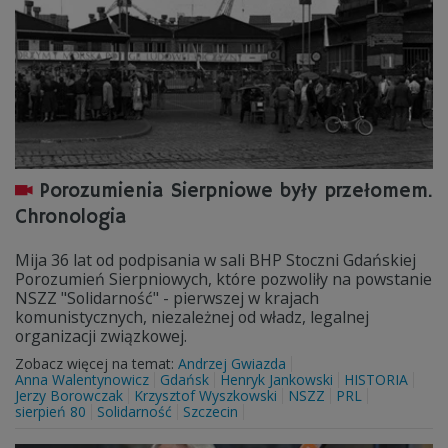
Porozumienia Sierpniowe były przełomem.
Chronologia
Mija 36 lat od podpisania w sali BHP Stoczni Gdańskiej
Porozumień Sierpniowych, które pozwoliły na powstanie
NSZZ "Solidarność" - pierwszej w krajach
komunistycznych, niezależnej od władz, legalnej
organizacji związkowej.
Zobacz więcej na temat:
Andrzej Gwiazda
Anna Walentynowicz
Gdańsk
Henryk Jankowski
HISTORIA
Jerzy Borowczak
Krzysztof Wyszkowski
NSZZ
PRL
sierpień 80
Solidarność
Szczecin