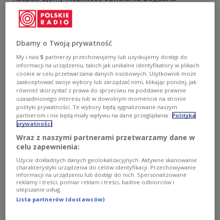
Borusewicza (PO) z funkcji wicemarszałka Senatu -
powiedział marszałek Stanisław Karczewski. Dodał, że
Borusewicz ogłosił w czwartek przerwę w posiedzeniu
Senatu bez skonsultowania tej decyzji. Karczewski
Dbamy o Twoją prywatność
oświadczył, że Borusewicz stracił jego zaufanie.
My i nasi
5
partnerzy przechowujemy lub uzyskujemy dostęp do
Zobacz więcej na temat:
POLSKA
Stanisław Karczewski
informacji na urządzeniu, takich jak unikalne identyfikatory w plikach
cookie w celu przetwarzania danych osobowych. Użytkownik może
zaakceptować swoje wybory lub zarządzać nimi, klikając poniżej, jak
również skorzystać z prawa do sprzeciwu na podstawie prawnie
uzasadnionego interesu lub w dowolnym momencie na stronie
polityki prywatności. Te wybory będą sygnalizowane naszym
partnerom i nie będą miały wpływu na dane przeglądania.
Polityka
prywatności
Wraz z naszymi partnerami przetwarzamy dane w
celu zapewnienia:
Użycie dokładnych danych geolokalizacyjnych. Aktywne skanowanie
charakterystyki urządzenia do celów identyfikacji. Przechowywanie
informacji na urządzeniu lub dostęp do nich. Spersonalizowane
Powielacz dla podziemia. KUL i grupa
reklamy i treści, pomiar reklam i treści, badnie odbiorców i
ulepszanie usług.
Janusza Krupskiego
Lista partnerów (dostawców)
W połowie lat 70. XX wieku, pod rządami I sekretarza