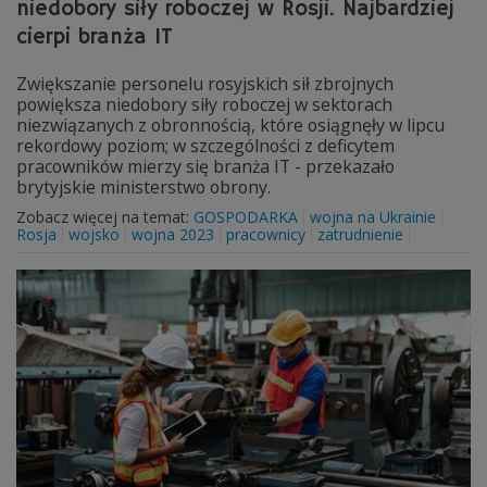
niedobory siły roboczej w Rosji. Najbardziej
cierpi branża IT
Zwiększanie personelu rosyjskich sił zbrojnych
powiększa niedobory siły roboczej w sektorach
niezwiązanych z obronnością, które osiągnęły w lipcu
rekordowy poziom; w szczególności z deficytem
pracowników mierzy się branża IT - przekazało
brytyjskie ministerstwo obrony.
Zobacz więcej na temat:
GOSPODARKA
wojna na Ukrainie
Rosja
wojsko
wojna 2023
pracownicy
zatrudnienie