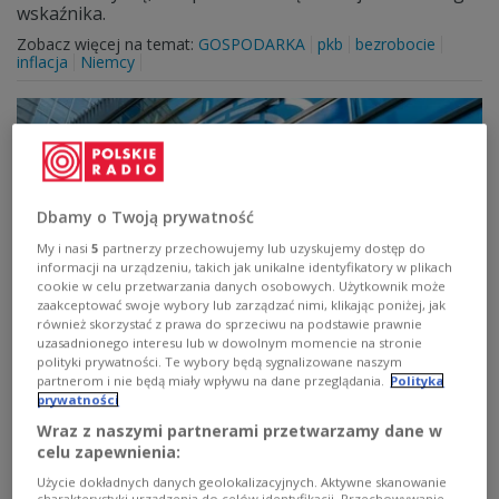
wskaźnika.
Zobacz więcej na temat:
GOSPODARKA
pkb
bezrobocie
inflacja
Niemcy
Dbamy o Twoją prywatność
My i nasi
5
partnerzy przechowujemy lub uzyskujemy dostęp do
informacji na urządzeniu, takich jak unikalne identyfikatory w plikach
cookie w celu przetwarzania danych osobowych. Użytkownik może
zaakceptować swoje wybory lub zarządzać nimi, klikając poniżej, jak
również skorzystać z prawa do sprzeciwu na podstawie prawnie
Eksperci: sankcjami gospodarczymi nie da
uzasadnionego interesu lub w dowolnym momencie na stronie
polityki prywatności. Te wybory będą sygnalizowane naszym
się wygrać wojny, do tego gospodarka
partnerom i nie będą miały wpływu na dane przeglądania.
Polityka
europejska staje na progu recesji
prywatności
Wraz z naszymi partnerami przetwarzamy dane w
Nie należy rezygnować z sankcji gospodarczych
celu zapewnienia:
nakładanych na Rosję, ale nimi wojny Ukraina nie wygra.
Użycie dokładnych danych geolokalizacyjnych. Aktywne skanowanie
W tym samym czasie państwa UE znalazły się na skraju
charakterystyki urządzenia do celów identyfikacji. Przechowywanie