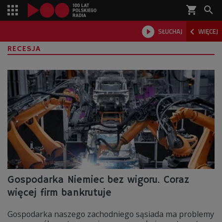
shopping_cart



SŁUCHAJ
WIĘCEJ

RECESJA
Gospodarka Niemiec bez wigoru. Coraz
więcej firm bankrutuje
Gospodarka naszego zachodniego sąsiada ma problemy