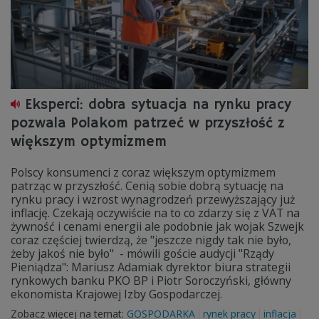
Eksperci: dobra sytuacja na rynku pracy
pozwala Polakom patrzeć w przyszłość z
większym optymizmem
Polscy konsumenci z coraz większym optymizmem
patrząc w przyszłość. Cenią sobie dobrą sytuację na
rynku pracy i wzrost wynagrodzeń przewyższający już
inflację. Czekają oczywiście na to co zdarzy się z VAT na
żywność i cenami energii ale podobnie jak wojak Szwejk
coraz częściej twierdzą, że "jeszcze nigdy tak nie było,
żeby jakoś nie było" - mówili goście audycji "Rządy
Pieniądza": Mariusz Adamiak dyrektor biura strategii
rynkowych banku PKO BP i Piotr Soroczyński, główny
ekonomista Krajowej Izby Gospodarczej.
Zobacz więcej na temat:
GOSPODARKA
rynek pracy
inflacja