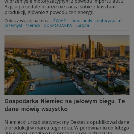
w przemyśle motoryzacyjnym z powodu importu aut z
Azji, a pozostałe branże nie radzą sobie z kosztami
produkcji, głównie z powodu cen energii.
Zobacz więcej na temat:
ŚWIAT
samochody
motoryzacja
przemysł
Niemcy
GOSPODARKA
Europa
Gospodarka Niemiec na jałowym biegu. Te
dane mówią wszystko
Niemiecki urząd statystyczny Destatis opublikował dane
o produkcji w marcu tego roku. W porównaniu do lutego
2024 roku, spadła o 0,4 procent. O dwie dziesiąte