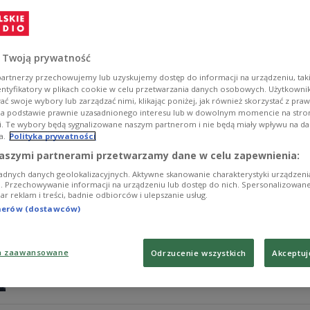
Kolumbia dla większości z nas kojarzy się z kawą, pił
ich codzienności są rowery. W "Audycji sportowej" Doma
przedstawiła, w jaki sposób dwa kółka stały się ważnym
 Twoją prywatność
Zobacz więcej na temat:
Czwórka
rower
aktywność fizyczna
Jędrzej Rosiewicz
artnerzy przechowujemy lub uzyskujemy dostęp do informacji na urządzeniu, taki
entyfikatory w plikach cookie w celu przetwarzania danych osobowych. Użytkown
ć swoje wybory lub zarządzać nimi, klikając poniżej, jak również skorzystać z pra
na podstawie prawnie uzasadnionego interesu lub w dowolnym momencie na stroni
i. Te wybory będą sygnalizowane naszym partnerom i nie będą miały wpływu na d
a.
Polityka prywatności
Rowerem przez Polskę. Jak jeździć b
aszymi partnerami przetwarzamy dane w celu zapewnienia:
adnych danych geolokalizacyjnych. Aktywne skanowanie charakterystyki urządzen
- Pełnię różne role, jestem kierowcą, pieszym, ale też
ji. Przechowywanie informacji na urządzeniu lub dostęp do nich. Spersonalizowane
iar reklam i treści, badnie odbiorców i ulepszanie usług.
Grupetto. - Rower daje mi wolność, szczęście, możliwość
podpowiadają, jak bezpiecznie jeździć na rowerze.
tnerów (dostawców)
Zobacz więcej na temat:
Czwórka
Piotr Firan
rower
Marcin 
aktywność fizyczna
ruch drogowy
a zaawansowane
Odrzucenie wszystkich
Akceptuj