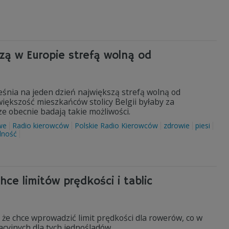
zą w Europie strefą wolną od
ześnia na jeden dzień największą strefą wolną od
kszość mieszkańców stolicy Belgii byłaby za
e obecnie badają takie możliwości.
we
Radio kierowców
Polskie Radio Kierowców
zdrowie
piesi
lność
hce limitów prędkości i tablic
 że chce wprowadzić limit prędkości dla rowerów, co w
cyjnych dla tych jednośladów.