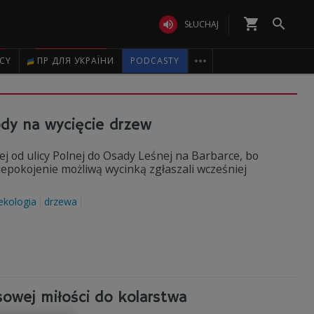
shopping_cart


SŁUCHAJ

ICY
ПР ДЛЯ УКРАЇНИ
PODCASTY
ody na wycięcie drzew
 od ulicy Polnej do Osady Leśnej na Barbarce, bo
niepokojenie możliwą wycinką zgłaszali wcześniej
ekologia
drzewa
sowej miłości do kolarstwa