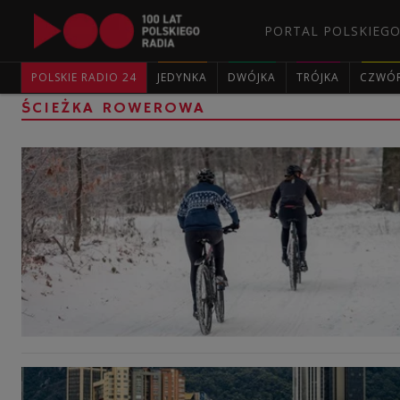
PORTAL POLSKIEGO
POLSKIE RADIO 24
JEDYNKA
DWÓJKA
TRÓJKA
CZWÓ
ŚCIEŻKA ROWEROWA