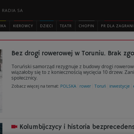
 RADIA SA
RKA
KIEROWCY
DZIECI
TEATR
CHOPIN
PR DLA ZAGRAN

Bez drogi rowerowej w Toruniu. Brak zg
Toruński samorząd rezygnuje z budowy drogi rowerowej
wiązałoby się to z koniecznością wycięcia 10 drzew. Za
społecznicy.
Zobacz więcej na temat:
POLSKA
rower
Toruń
inwestycje
Kolumbijczycy i historia bezpreceden