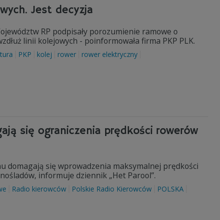
wych. Jest decyzja
 Województw RP podpisały porozumienie ramowe o
dłuż linii kolejowych - poinformowała firma PKP PLK.
ktura
PKP
kolej
rower
rower elektryczny
ją się ograniczenia prędkości rowerów
mu domagają się wprowadzenia maksymalnej prędkości
nośladów, informuje dziennik „Het Parool”.
we
Radio kierowców
Polskie Radio Kierowców
POLSKA