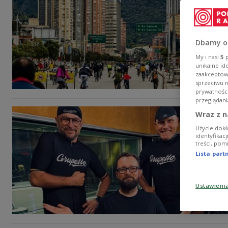
Dbamy o
My i nasi
5
p
unikalne id
zaakceptowa
sprzeciwu 
prywatnośc
przeglądani
Wraz z n
Użycie dokł
identyfikac
treści, pom
Lista par
Ustawieni