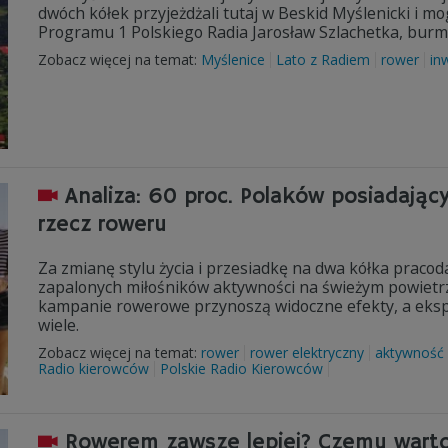
dwóch kółek przyjeżdżali tutaj w Beskid Myślenicki i mo
Programu 1 Polskiego Radia Jarosław Szlachetka, burm
Zobacz więcej na temat:
Myślenice
Lato z Radiem
rower
in
Analiza: 60 proc. Polaków posiadając
rzecz roweru
Za zmianę stylu życia i przesiadkę na dwa kółka pracoda
zapalonych miłośników aktywności na świeżym powietrz
kampanie rowerowe przynoszą widoczne efekty, a eksper
wiele.
Zobacz więcej na temat:
rower
rower elektryczny
aktywność 
Radio kierowców
Polskie Radio Kierowców
Rowerem zawsze lepiej? Czemu warto