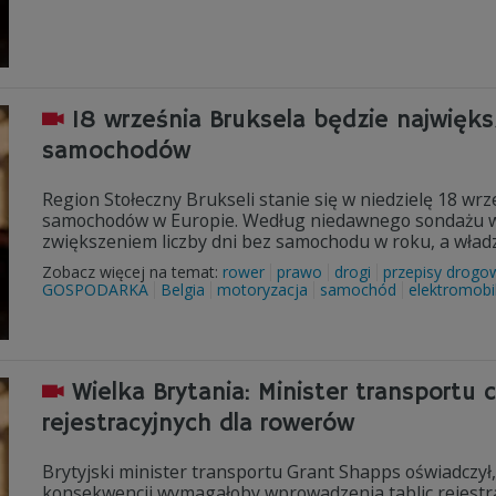
18 września Bruksela będzie najwięks
samochodów
Region Stołeczny Brukseli stanie się w niedzielę 18 wr
samochodów w Europie. Według niedawnego sondażu wię
zwiększeniem liczby dni bez samochodu w roku, a władz
Zobacz więcej na temat:
rower
prawo
drogi
przepisy drogo
GOSPODARKA
Belgia
motoryzacja
samochód
elektromobi
Wielka Brytania: Minister transportu c
rejestracyjnych dla rowerów
Brytyjski minister transportu Grant Shapps oświadczył,
konsekwencji wymagałoby wprowadzenia tablic rejestra