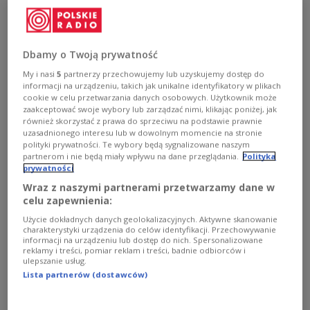
PiS odsłoni karty. Jarosław Kaczyński w
Końskich zaprezentuje program partii
Podczas konferencji programowej Prawa i
Dbamy o Twoją prywatność
Sprawiedliwości w Końskich Jarosław Kaczyński
przedstawi program wyborczy partii.
My i nasi
5
partnerzy przechowujemy lub uzyskujemy dostęp do
informacji na urządzeniu, takich jak unikalne identyfikatory w plikach
Prezentacja propozycji na kolejne cztery lata rządów
cookie w celu przetwarzania danych osobowych. Użytkownik może
planowana jest na godzinę 12.00. Wystąpić mają - prócz
zaakceptować swoje wybory lub zarządzać nimi, klikając poniżej, jak
prezesa PiS - także premier Mateusz Morawiecki i
również skorzystać z prawa do sprzeciwu na podstawie prawnie
marszałek Sejmu Elżbieta Witek.
uzasadnionego interesu lub w dowolnym momencie na stronie
polityki prywatności. Te wybory będą sygnalizowane naszym
Zobacz więcej na temat:
POLSKA
polityka
wybory 2023
partnerom i nie będą miały wpływu na dane przeglądania.
Polityka
kampania wyborcza
PiS
Jarosław Kaczyński
prywatności
Wraz z naszymi partnerami przetwarzamy dane w
celu zapewnienia:
Użycie dokładnych danych geolokalizacyjnych. Aktywne skanowanie
charakterystyki urządzenia do celów identyfikacji. Przechowywanie
informacji na urządzeniu lub dostęp do nich. Spersonalizowane
reklamy i treści, pomiar reklam i treści, badnie odbiorców i
ulepszanie usług.
Lista partnerów (dostawców)