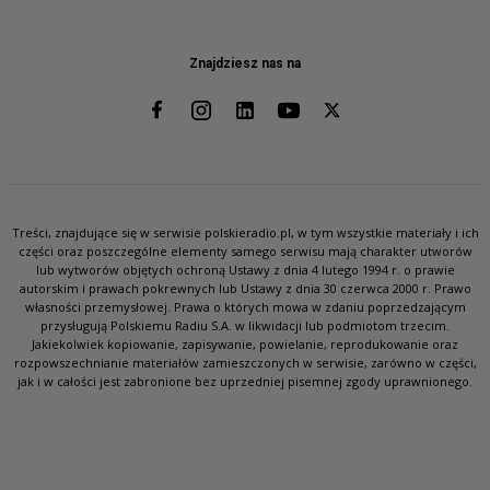
Znajdziesz nas na
Treści, znajdujące się w serwisie polskieradio.pl, w tym wszystkie materiały i ich
części oraz poszczególne elementy samego serwisu mają charakter utworów
lub wytworów objętych ochroną Ustawy z dnia 4 lutego 1994 r. o prawie
autorskim i prawach pokrewnych lub Ustawy z dnia 30 czerwca 2000 r. Prawo
własności przemysłowej. Prawa o których mowa w zdaniu poprzedzającym
przysługują Polskiemu Radiu S.A. w likwidacji lub podmiotom trzecim.
Jakiekolwiek kopiowanie, zapisywanie, powielanie, reprodukowanie oraz
rozpowszechnianie materiałów zamieszczonych w serwisie, zarówno w części,
jak i w całości jest zabronione bez uprzedniej pisemnej zgody uprawnionego.