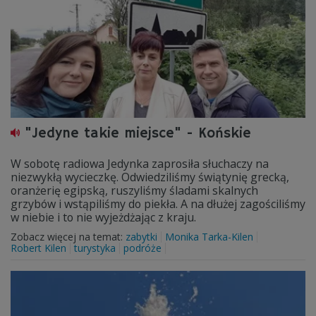
"Jedyne takie miejsce" - Końskie
W sobotę radiowa Jedynka zaprosiła słuchaczy na
niezwykłą wycieczkę. Odwiedziliśmy świątynię grecką,
oranżerię egipską, ruszyliśmy śladami skalnych
grzybów i wstąpiliśmy do piekła. A na dłużej zagościliśmy
w niebie i to nie wyjeżdżając z kraju.
Zobacz więcej na temat:
zabytki
Monika Tarka-Kilen
Robert Kilen
turystyka
podróże