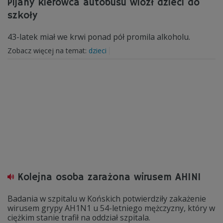
Pijany kierowca autobusu wiózł dzieci do
szkoły
43-latek miał we krwi ponad pół promila alkoholu.
Zobacz więcej na temat:
dzieci
Kolejna osoba zarażona wirusem AH1N1
Badania w szpitalu w Końskich potwierdziły zakażenie
wirusem grypy AH1N1 u 54-letniego mężczyzny, który w
ciężkim stanie trafił na oddział szpitala.