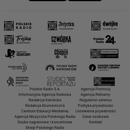
Polskie Radio S.A.
Agencja Promocji
Informacyjna Agencja Radiowa
Agencja Reklamy
Redakcja Katolicka
Regulamin serwisu
Redakcja Ekumeniczna
Polityka prywatności
Centrum Edukacji Medialnej
Ustawienia prywatności
Agencja Muzyczna Polskiego Radia
Dane osobowe
Studia nagraniowe i koncertowe
Kontakt
Sklep Polskiego Radia