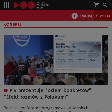
shopping_cart



SŁUCHAJ
WIĘCEJ

KOŃSKIE
PiS prezentuje "osiem konkretów".
"Efekt rozmów z Polakami"
Podczas konferencji programowej w Końskich