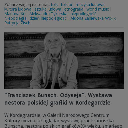
Zobacz więcej na temat:
folk
folklor
muzyka ludowa
kultura ludowa
sztuka ludowa
etnografia
world music
Mariana Kril
Aleksandra Tykarska
niepodległość
Niepodległa
dzień niepodległości
Aldona Łaniewska-Wołłk
Patrycja Zisch
"Franciszek Bunsch. Odyseja". Wystawa
nestora polskiej grafiki w Kordegardzie
W Kordegrardzie, w Galerii Narodowego Centrum
Kultury można już oglądać wystawę prac Franciszka
Bunscha, nestora polskich grafików XX wieku, zmarłego