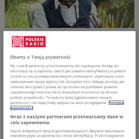
"Spróbuję jeszcze raz pofrunąć", czyli
nowy film dokumentalny o Janie Englercie
- Ten film nie był moją inicjatywą. Twórcy musieli mieć do
Dbamy o Twoją prywatność
mnie sporo cierpliwości. Nie byłem chętny do wynurzeń.
My i nasi
5
partnerzy przechowujemy lub uzyskujemy dostęp do
Jestem z pokolenia, które pewne sprawy zachowuje dla
informacji na urządzeniu, takich jak unikalne identyfikatory w plikach
siebie - mówił Jan Englert na antenie Dwójki.
cookie w celu przetwarzania danych osobowych. Użytkownik może
zaakceptować swoje wybory lub zarządzać nimi, klikając poniżej, jak
Zobacz więcej na temat:
Dwójka
Jan Englert
FILM
film dokumentalny
KULTURA
również skorzystać z prawa do sprzeciwu na podstawie prawnie
uzasadnionego interesu lub w dowolnym momencie na stronie
polityki prywatności. Te wybory będą sygnalizowane naszym
partnerom i nie będą miały wpływu na dane przeglądania.
Polityka
prywatności
Wraz z naszymi partnerami przetwarzamy dane w
celu zapewnienia:
Użycie dokładnych danych geolokalizacyjnych. Aktywne skanowanie
charakterystyki urządzenia do celów identyfikacji. Przechowywanie