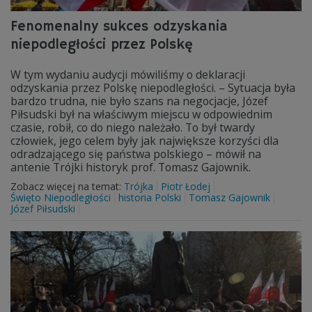
Fenomenalny sukces odzyskania
niepodległości przez Polskę
W tym wydaniu audycji mówiliśmy o deklaracji
odzyskania przez Polskę niepodległości. – Sytuacja była
bardzo trudna, nie było szans na negocjacje, Józef
Piłsudski był na właściwym miejscu w odpowiednim
czasie, robił, co do niego należało. To był twardy
człowiek, jego celem były jak największe korzyści dla
odradzającego się państwa polskiego – mówił na
antenie Trójki historyk prof. Tomasz Gajownik.
Zobacz więcej na temat:
Trójka
Piotr Łodej
Święto Niepodległości
historia Polski
Tomasz Gajownik
Józef Piłsudski