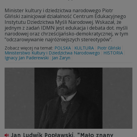
Minister kultury i dziedzictwa narodowego Piotr
Gliński zainicjował działalność Centrum Edukacyjnego
Instytutu Dziedzictwa Myśli Narodowej. Wskazał, że
jednym z zadań IDMN jest edukacja i debata dot. myśli
narodowej oraz chrześcijańsko-demokratycznej, w tym
"odczarowywanie najróżniejszych stereotypów".
Zobacz więcej na temat:
POLSKA
KULTURA
Piotr Gliński
Ministerstwo Kultury i Dziedzictwa Narodowego
HISTORIA
Ignacy Jan Paderewski
Jan Żaryn
Jan Ludwik Popławski. "Mało znany