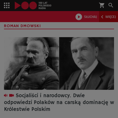
shopping_cart



SŁUCHAJ
WIĘCEJ

ROMAN DMOWSKI
Socjaliści i narodowcy. Dwie
odpowiedzi Polaków na carską dominację w
Królestwie Polskim