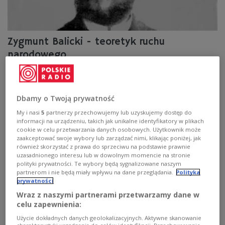
Zygmunt Balicki - teoretyk ruchu
narodowego
30 grudnia 1858 roku urodził się Zygmunt Balicki,
publicysta, socjolog, działacz ruchu narodowego.
Dbamy o Twoją prywatność
Zobacz więcej na temat:
HISTORIA
liga polska
nacjonalizm
My i nasi
5
partnerzy przechowujemy lub uzyskujemy dostęp do
informacji na urządzeniu, takich jak unikalne identyfikatory w plikach
cookie w celu przetwarzania danych osobowych. Użytkownik może
zaakceptować swoje wybory lub zarządzać nimi, klikając poniżej, jak
również skorzystać z prawa do sprzeciwu na podstawie prawnie
uzasadnionego interesu lub w dowolnym momencie na stronie
polityki prywatności. Te wybory będą sygnalizowane naszym
partnerom i nie będą miały wpływu na dane przeglądania.
Polityka
prywatności
Wraz z naszymi partnerami przetwarzamy dane w
celu zapewnienia:
Użycie dokładnych danych geolokalizacyjnych. Aktywne skanowanie