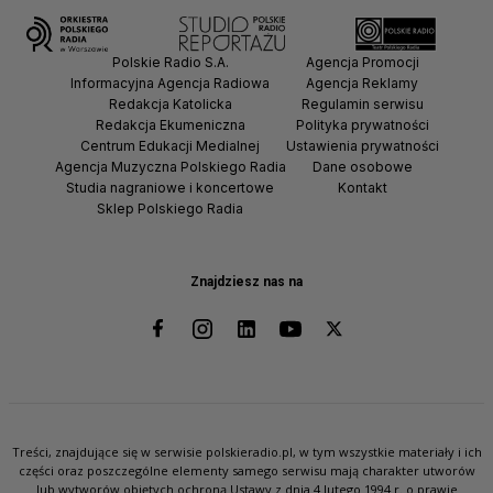
Polskie Radio S.A.
Agencja Promocji
Informacyjna Agencja Radiowa
Agencja Reklamy
Redakcja Katolicka
Regulamin serwisu
Redakcja Ekumeniczna
Polityka prywatności
Centrum Edukacji Medialnej
Ustawienia prywatności
Agencja Muzyczna Polskiego Radia
Dane osobowe
Studia nagraniowe i koncertowe
Kontakt
Sklep Polskiego Radia
Znajdziesz nas na
Treści, znajdujące się w serwisie polskieradio.pl, w tym wszystkie materiały i ich
części oraz poszczególne elementy samego serwisu mają charakter utworów
lub wytworów objętych ochroną Ustawy z dnia 4 lutego 1994 r. o prawie