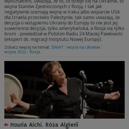
wykształceni, uważają, że to, co dzieje się na Ukrainie, to
wojna Stanów Zjednoczonych z Rosją. I tak jak
negatywnie oceniają wojnę w Iraku albo wsparcie USA
dla Izraela przeciwko Palestynie, tak samo uważają, że
decyzja o wstąpieniu Ukrainy do Europy to nie jest jej
suwerenna decyzja, tylko amerykańska, a Rosja się tylko
broni - powiedział w Polskim Radiu 24 Maciej Pawłowski
(ekspert ds. migracji Instytutu Nowej Europy).
Zobacz więcej na temat:
ŚWIAT
wojna na Ukrainie
wojna 2022
Rosja
Houria Aichi. Róża Algierii