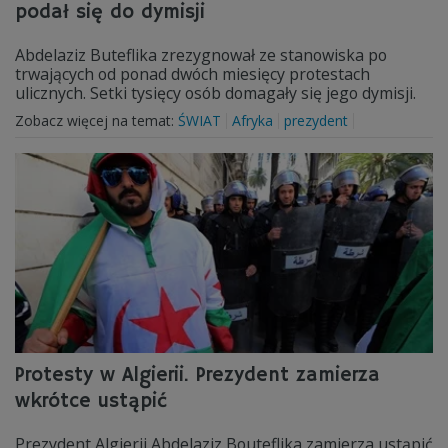
podał się do dymisji
Abdelaziz Buteflika zrezygnował ze stanowiska po
trwających od ponad dwóch miesięcy protestach
ulicznych. Setki tysięcy osób domagały się jego dymisji.
Zobacz więcej na temat:
ŚWIAT
Afryka
prezydent
Protesty w Algierii. Prezydent zamierza
wkrótce ustąpić
Prezydent Algierii Abdelaziz Bouteflika zamierza ustąpić