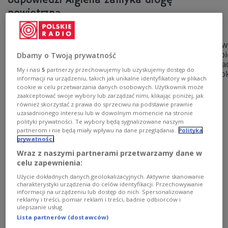
odpowiedzi Algieria zamyka drogę
powietrzną
-
Algieria zakazała samolotom wojskowym Francji przelotów
poinformował w niedzielę francuski sztab generalny. Napi
Dbamy o Twoją prywatność
krajów utrzymują się od tygodnia po ogłoszeniu przez wła
My i nasi
5
partnerzy przechowujemy lub uzyskujemy dostęp do
zaostrzają politykę wizową wobec obywateli Algierii, Marok
informacji na urządzeniu, takich jak unikalne identyfikatory w plikach
cookie w celu przetwarzania danych osobowych. Użytkownik może
Zobacz więcej na temat:
ŚWIAT
Afryka
Afryka Północna
Europa
Francja
polityka
konflikty międzynarodowe
zaakceptować swoje wybory lub zarządzać nimi, klikając poniżej, jak
migracja
również skorzystać z prawa do sprzeciwu na podstawie prawnie
uzasadnionego interesu lub w dowolnym momencie na stronie
polityki prywatności. Te wybory będą sygnalizowane naszym
partnerom i nie będą miały wpływu na dane przeglądania.
Polityka
prywatności
Wraz z naszymi partnerami przetwarzamy dane w
celu zapewnienia:
Użycie dokładnych danych geolokalizacyjnych. Aktywne skanowanie
charakterystyki urządzenia do celów identyfikacji. Przechowywanie
informacji na urządzeniu lub dostęp do nich. Spersonalizowane
reklamy i treści, pomiar reklam i treści, badnie odbiorców i
ulepszanie usług.
Lista partnerów (dostawców)