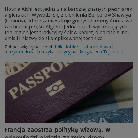
Houria Aichi jest jedną z najbardziej znanych pieśniarek
algierskich. Wywodzi się z plemienia Berberów Shawiya
(Chaouia), które zamieszkuje górzyste tereny Aures, we
wschodniej części Algierii. Jedną z cech wyróżniających
ten region jest tradycyjny śpiew kobiet, o bardzo silnej
emisji i niezwykle skomplikowanej technice.
Zobacz więcej na temat:
folk
folklor
kultura ludowa
muzyka ludowa
muzyka tradycyjna
Magdalena Tejchma
Francja zaostrza politykę wizową. W