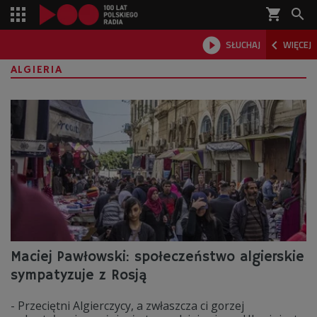
shopping_cart



SŁUCHAJ
WIĘCEJ

ALGIERIA
Maciej Pawłowski: społeczeństwo algierskie
sympatyzuje z Rosją
- Przeciętni Algierczycy, a zwłaszcza ci gorzej