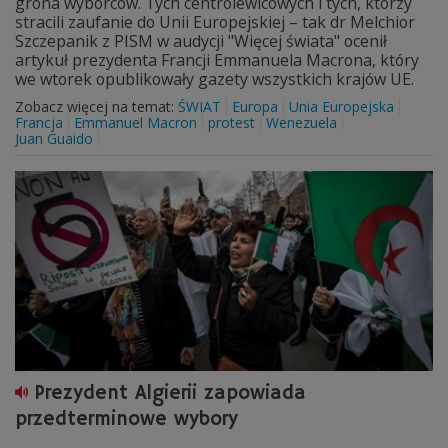
grona wyborców. Tych centrolewicowych i tych, którzy
stracili zaufanie do Unii Europejskiej – tak dr Melchior
Szczepanik z PISM w audycji "Więcej świata" ocenił
artykuł prezydenta Francji Emmanuela Macrona, który
we wtorek opublikowały gazety wszystkich krajów UE.
Zobacz więcej na temat:
ŚWIAT
Europa
Unia Europejska
Francja
Emmanuel Macron
protest
Wenezuela
Juan Guaido
Prezydent Algierii zapowiada
przedterminowe wybory