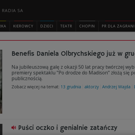
 RADIA SA
RKA
KIEROWCY
DZIECI
TEATR
CHOPIN
PR DLA ZAGRAN

Benefis Daniela Olbrychskiego już w gru
Na jubileuszową galę z okazji 50 lat pracy twórczej wy
premiery spektaklu "Po drodze do Madison" złożą się po
publicznością.
Zobacz więcej na temat:
13 grudnia
aktorzy
Andrzej Wajda
Puści oczko i genialnie zatańczy