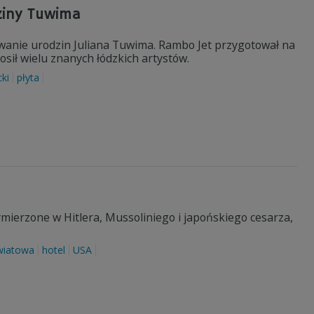
ziny Tuwima
towanie urodzin Juliana Tuwima. Rambo Jet przygotował na
sił wielu znanych łódzkich artystów.
ki
płyta
ymierzone w Hitlera, Mussoliniego i japońskiego cesarza,
wiatowa
hotel
USA