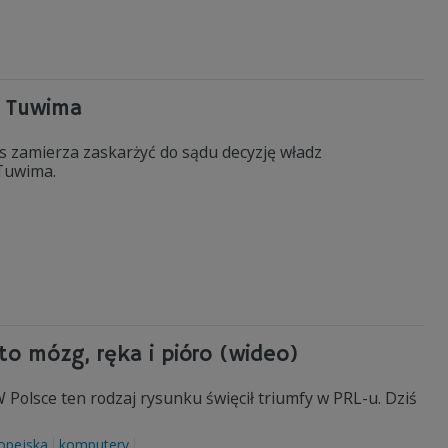
na Tuwima
us zamierza zaskarżyć do sądu decyzję władz
 Tuwima.
to mózg, ręka i pióro (wideo)
Polsce ten rodzaj rysunku święcił triumfy w PRL-u. Dziś
opejska
komputery