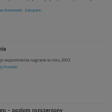
aw Broniewski
Zakopane
nia
ego wspomnienia nagrane w roku 2003.
zy Ficowski
ego - poziom rozszerzony