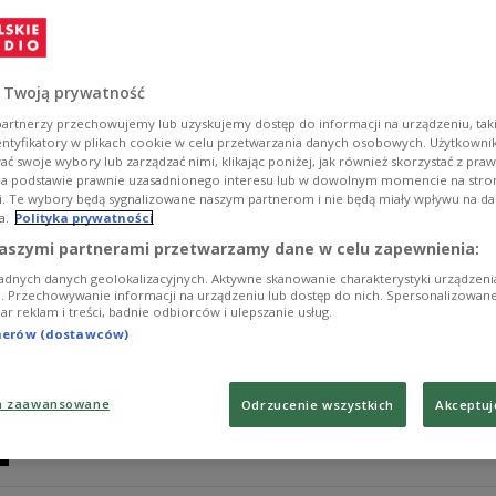
Bezpruderyjne, odważne, zmysłowe i nieziemsko utale
polskich filmów.
Zobacz więcej na temat:
POLSKA
rodzice
wychowanie
War
 Twoją prywatność
artnerzy przechowujemy lub uzyskujemy dostęp do informacji na urządzeniu, taki
entyfikatory w plikach cookie w celu przetwarzania danych osobowych. Użytkown
ć swoje wybory lub zarządzać nimi, klikając poniżej, jak również skorzystać z pra
na podstawie prawnie uzasadnionego interesu lub w dowolnym momencie na stroni
i. Te wybory będą sygnalizowane naszym partnerom i nie będą miały wpływu na d
a.
Polityka prywatności
Ordonka reklamuje pastę do zębów?
aszymi partnerami przetwarzamy dane w celu zapewnienia:
adnych danych geolokalizacyjnych. Aktywne skanowanie charakterystyki urządzen
O gwiazdach przedwojennego kabretu na usługach ro
ji. Przechowywanie informacji na urządzeniu lub dostęp do nich. Spersonalizowane
iar reklam i treści, badnie odbiorców i ulepszanie usług.
rozmawialiśmy w środowej "Zakładce literackiej" w Dwój
tnerów (dostawców)
Zobacz więcej na temat:
Andrzej Ferenc
Antoni Słonimski
Eu
Polska Akademia Nauk
przemysł
Warszawa
Zula Pogorzels
a zaawansowane
Odrzucenie wszystkich
Akceptuj