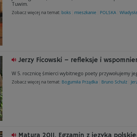
Tuwim.
Zobacz więcej na temat:
boks
mieszkanie
POLSKA
Władysł
Jerzy Ficowski – refleksje i wspomnie
W 5. rocznicę śmierci wybitnego poety przywołujemy j
Zobacz więcej na temat:
Bogumiła Prządka
Bruno Schulz
Jer
Matura 2011. Egzamin z języka polski