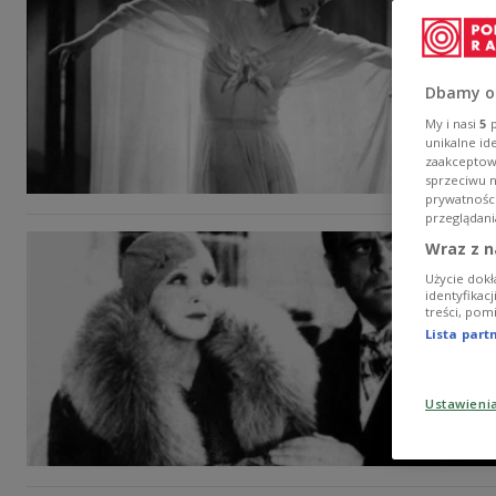
Dbamy o
My i nasi
5
p
unikalne id
zaakceptowa
sprzeciwu 
prywatnośc
przeglądani
Wraz z n
Użycie dokł
identyfikac
treści, pom
Lista par
Ustawieni