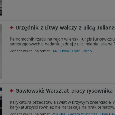
Urzędnik z Litwy walczy z ulicą Julia
Pełnomocnik rządu na rejon wileński Jurgis Jurkewiczi
samorządowych o nadaniu jednej z ulic imienia Juliana
Zobacz więcej na temat:
IAR
Litwa
Łódź
Wilno
Gawłowski: Warsztat pracy rysownika 
Karykatura przedstawia świat w krzywym zwierciadle. W 
karykaturzyści również nie narzekają na brak tematów.
Zobacz więcej na temat:
POLSKA
Gazeta Wyborcza
Unia Eur