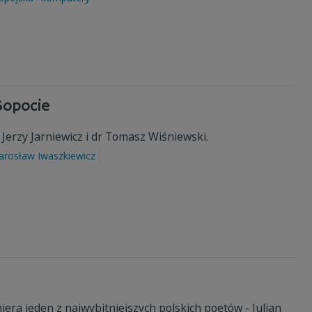
Sopocie
 Jerzy Jarniewicz i dr Tomasz Wiśniewski.
Jarosław Iwaszkiewicz
era jeden z najwybitniejszych polskich poetów - Julian