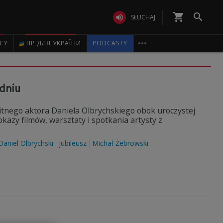
shopping_cart


SŁUCHAJ

ICY
ПР ДЛЯ УКРАЇНИ
PODCASTY
dniu
bitnego aktora Daniela Olbrychskiego obok uroczystej
kazy filmów, warsztaty i spotkania artysty z
Daniel Olbrychski
jubileusz
Michał Żebrowski